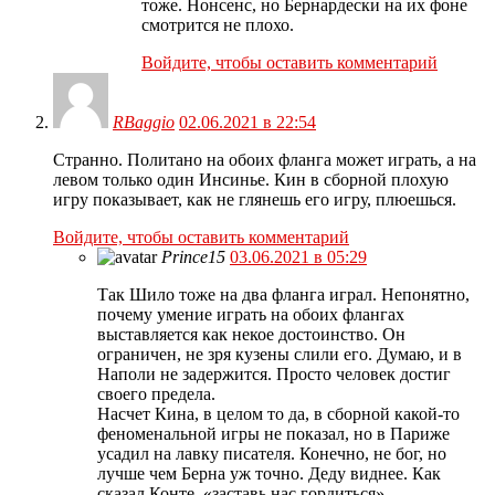
тоже. Нонсенс, но Бернардески на их фоне
смотрится не плохо.
Войдите, чтобы оставить комментарий
RBaggio
02.06.2021 в 22:54
Странно. Политано на обоих фланга может играть, а на
левом только один Инсинье. Кин в сборной плохую
игру показывает, как не глянешь его игру, плюешься.
Войдите, чтобы оставить комментарий
Prince15
03.06.2021 в 05:29
Так Шило тоже на два фланга играл. Непонятно,
почему умение играть на обоих флангах
выставляется как некое достоинство. Он
ограничен, не зря кузены слили его. Думаю, и в
Наполи не задержится. Просто человек достиг
своего предела.
Насчет Кина, в целом то да, в сборной какой-то
феноменальной игры не показал, но в Париже
усадил на лавку писателя. Конечно, не бог, но
лучше чем Берна уж точно. Деду виднее. Как
сказал Конте, «заставь нас гордиться»