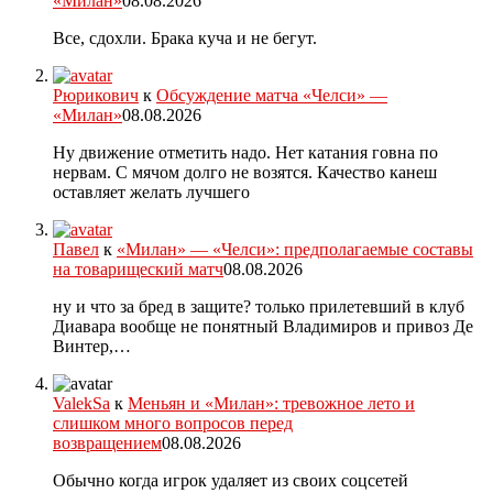
«Милан»
08.08.2026
Все, сдохли. Брака куча и не бегут.
Рюрикович
к
Обсуждение матча «Челси» —
«Милан»
08.08.2026
Ну движение отметить надо. Нет катания говна по
нервам. С мячом долго не возятся. Качество канеш
оставляет желать лучшего
Павел
к
«Милан» — «Челси»: предполагаемые составы
на товарищеский матч
08.08.2026
ну и что за бред в защите? только прилетевший в клуб
Диавара вообще не понятный Владимиров и привоз Де
Винтер,…
ValekSa
к
Меньян и «Милан»: тревожное лето и
слишком много вопросов перед
возвращением
08.08.2026
Обычно когда игрок удаляет из своих соцсетей