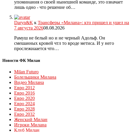
упоминания о своей нынешней команде, это означает
лишь одно - что решение об…
Daryn&K
к
Трансферы «Милана»: кто пришел и ушел на
7 августа 2026
08.08.2026
Рамуш не белый но и не черный Адольф. Он
смешанных кровей чтл то вроде метиса. И у него
прослежиаается что…
Новости ФК Милан
Milan Futuro
Болельщики Милана
Видео Милана
Евро 2012
Евро 2016
Евро 2020
Евро 2024
Евро 2028
Евро 2032
Женский Милан
Игроки Милана
Клуб Милан