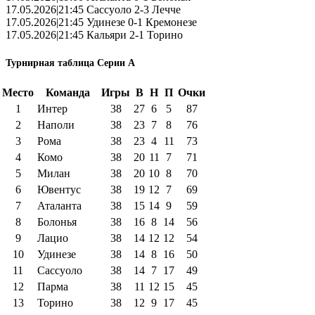
17.05.2026|21:45 Сассуоло 2-3 Лечче
17.05.2026|21:45 Удинезе 0-1 Кремонезе
17.05.2026|21:45 Кальяри 2-1 Торино
Турнирная таблица Серии А
Место
Команда
Игры
В
Н
П
Очки
1
Интер
38
27
6
5
87
2
Наполи
38
23
7
8
76
3
Рома
38
23
4
11
73
4
Комо
38
20
11
7
71
5
Милан
38
20
10
8
70
6
Ювентус
38
19
12
7
69
7
Аталанта
38
15
14
9
59
8
Болонья
38
16
8
14
56
9
Лацио
38
14
12
12
54
10
Удинезе
38
14
8
16
50
11
Сассуоло
38
14
7
17
49
12
Парма
38
11
12
15
45
13
Торино
38
12
9
17
45