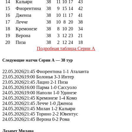
14
Кальяри
38
11
10
17
43
15
Фиорентина
38
9
15
14
42
16
Дженоа
38
10
11
17
41
17
Лечче
38
10
8
20
38
18
Кремонезе
38
8
10
20
34
19
Верона
38
3
12
23
21
20
Пиза
38
2
12
24
18
Подробная таблица Серии А
Следующие матчи Серии А — 38 тур
22.05.2026|21:45 Фиорентина 1-1 Аталанта
23.05.2026|19:00 Болонья 3-3 Интер
23.05.2026|21:45 Лацио 2-1 Пиза
24.05.2026|16:00 Парма 1-0 Сассуоло
24.05.2026|19:00 Наполи 1-0 Удинезе
24.05.2026|21:45 Кремонезе 1-4 Комо
24.05.2026|21:45 Лечче 1-0 Дженоа
24.05.2026|21:45 Милан 1-2 Кальяри
24.05.2026|21:45 Торино 2-2 Ювентус
24.05.2026|21:45 Верона 0-2 Рома
Лазарет Милана