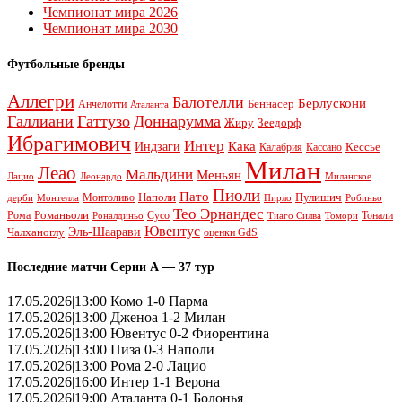
Чемпионат мира 2026
Чемпионат мира 2030
Футбольные бренды
Аллегри
Балотелли
Берлускони
Беннасер
Анчелотти
Аталанта
Галлиани
Гаттузо
Доннарумма
Жиру
Зеедорф
Ибрагимович
Интер
Кака
Индзаги
Кессье
Калабрия
Кассано
Милан
Леао
Мальдини
Меньян
Леонардо
Лацио
Миланское
Пиоли
Пато
Наполи
Монтоливо
Пулишич
Монтелла
Пирло
дерби
Робиньо
Тео Эрнандес
Рома
Романьоли
Сусо
Тонали
Роналдиньо
Тиаго Силва
Томори
Ювентус
Эль-Шаарави
Чалханоглу
оценки GdS
Последние матчи Серии А — 37 тур
17.05.2026|13:00 Комо 1-0 Парма
17.05.2026|13:00 Дженоа 1-2 Милан
17.05.2026|13:00 Ювентус 0-2 Фиорентина
17.05.2026|13:00 Пиза 0-3 Наполи
17.05.2026|13:00 Рома 2-0 Лацио
17.05.2026|16:00 Интер 1-1 Верона
17.05.2026|19:00 Аталанта 0-1 Болонья