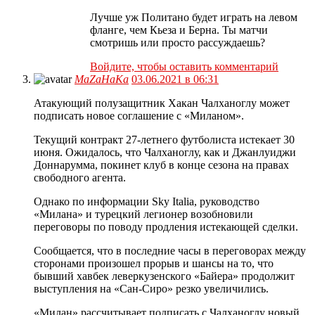
Лучше уж Политано будет играть на левом
фланге, чем Кьеза и Берна. Ты матчи
смотришь или просто рассуждаешь?
Войдите, чтобы оставить комментарий
MaZaHaKa
03.06.2021 в 06:31
Атакующий полузащитник Хакан Чалханоглу может
подписать новое соглашение с «Миланом».
Текущий контракт 27-летнего футболиста истекает 30
июня. Ожидалось, что Чалханоглу, как и Джанлуиджи
Доннарумма, покинет клуб в конце сезона на правах
свободного агента.
Однако по информации Sky Italia, руководство
«Милана» и турецкий легионер возобновили
переговоры по поводу продления истекающей сделки.
Сообщается, что в последние часы в переговорах между
сторонами произошел прорыв и шансы на то, что
бывший хавбек леверкузенского «Байера» продолжит
выступления на «Сан-Сиро» резко увеличились.
«Милан» рассчитывает подписать с Чалханоглу новый