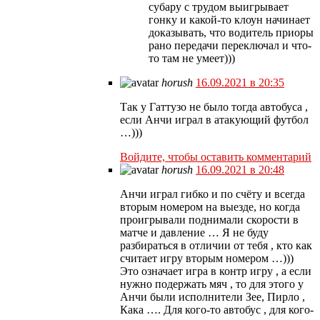
субару с трудом выигрывает
гонку и какой-то клоун начинает
доказывать, что водитель приоры
рано передачи переключал и что-
то там не умеет)))
horush
16.09.2021 в 20:35
Так у Гаттузо не было тогда автобуса ,
если Анчи играл в атакующий футбол
…)))
Войдите, чтобы оставить комментарий
horush
16.09.2021 в 20:48
Анчи играл гибко и по счёту и всегда
вторым номером на выезде, но когда
проигрывали поднимали скорости в
матче и давление … Я не буду
разбираться в отличии от тебя , кто как
считает игру вторым номером …)))
Это означает игра в контр игру , а если
нужно подержать мяч , то для этого у
Анчи были исполнители Зее, Пирло ,
Кака …. Для кого-то автобус , для кого-