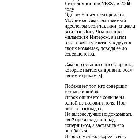
Лигу чемпионов УЕФА в 2004
году.
Однако с течением времени,
Моуринью сам стал главным
идеологом этой тактики, сначала
выиграв Лигу Чемпионов с
миланским Интером, а затем
оттачивая эту тактику в других
своих командах, доводя её до
совершенства.
Сам он составил список правил,
которые пытается привить всем
своим игрокам[3]:
Побеждает тот, кто совершит
меньше ошибок.
Игрок ошибается больше на
одной из половин поля. При
любых раскладах.
На выезде лучше не доказывать
своё превосходство над
соперником, а заставить его
ошибаться.
Игрок с мячом, скорее всего,