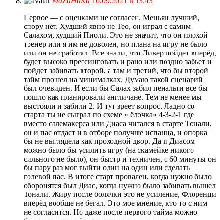
MaZaHaKa
16.09.2021 в 13:43
Первое — с оценками не согласен. Меньян лучший,
спору нет. Худший явно не Тео, он играл с самим
Салахом, худший Пиоли. Это не значит, что он плохой
тренер или я им не доволен, но плана на игру не было
или он не сработал. Все знали, что Ливер пойдет вперёд,
будет высоко прессинговать и рано или поздно забьет и
пойдет забивать второй, а там и третий, что бы второй
тайм прошел на минималках. Думаю такой сценарий
был очевиден. И если бы Салах забил пенальти все бы
пошло как планировали англичане. Тем не менее мы
выстояли и забили 2. И тут зреет вопрос. Ладно со
старта ты не сыграл по схеме » ёлочка» 4-3-2-1 где
вместо салемакерса или Диаса читался в старте Тонали,
он и пас отдаст и в отборе получше испанца, и опорка
бы не выглядела как проходной двор. Да и Диасом
можно было бы усилить игру (на скамейке никого
сильного не было), он быстр и техничен, с 60 минуты он
бы пару раз мог выйти один на один или сделать
голевой пас. В итоге старт провален, когда нужно было
оборонятся был Диас, когда нужно было забивать вышел
Тонали. Жиру после болячки это не усиление, Флоренци
вперёд вообще не бегал. Это мое мнение, кто то с ним
не согласится. Но даже после первого тайма можно