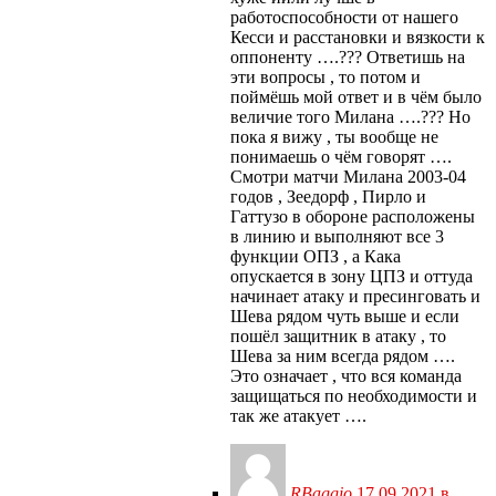
работоспособности от нашего
Кесси и расстановки и вязкости к
оппоненту ….??? Ответишь на
эти вопросы , то потом и
поймёшь мой ответ и в чём было
величие того Милана ….??? Но
пока я вижу , ты вообще не
понимаешь о чём говорят ….
Смотри матчи Милана 2003-04
годов , Зеедорф , Пирло и
Гаттузо в обороне расположены
в линию и выполняют все 3
функции ОПЗ , а Кака
опускается в зону ЦПЗ и оттуда
начинает атаку и пресинговать и
Шева рядом чуть выше и если
пошёл защитник в атаку , то
Шева за ним всегда рядом ….
Это означает , что вся команда
защищаться по необходимости и
так же атакует ….
RBaggio
17.09.2021 в