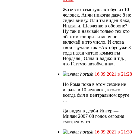
Жозе это зачастую автобус из 10
человек, Анчи никогда даже 8 не
сидел внизу. Или ты видел Кака,
Индзаги, Шевченко в обороне?!
Ну так и называй только тех кто
об этом говорит и меня не
включай в это число. И слова
твои звучали так:»Автобус уже 3
года назад читаю комменты
Нордаля , Олда и Баджо и т.д. ,
что Гаттузо автобусник».
horush
16.09.2021 в 21:28
Но Рома пока в этом сезоне не
играла в 10 человек , кто-то
всегда был в центральном круге
…
Да видел в дерби Интер —
Милан 2007-08 годов сегодня
смотрел матч
horush
16.09.2021 в 21:30