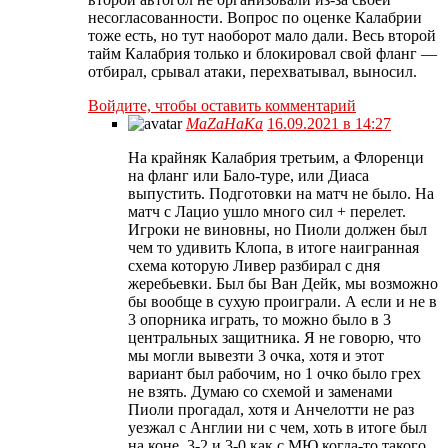
несогласованности. Вопрос по оценке Калабрии
тоже есть, но тут наоборот мало дали. Весь второй
тайм Калабрия только и блокировал свой фланг —
отбирал, срывал атаки, перехватывал, выносил.
Войдите, чтобы оставить комментарий
MaZaHaKa
16.09.2021 в 14:27
На крайняк Калабрия третьим, а Флоренци
на фланг или Бало-туре, или Диаса
выпустить. Подготовки на матч не было. На
матч с Лацио ушло много сил + перелет.
Игроки не виновны, но Пиоли должен был
чем то удивить Клопа, в итоге наигранная
схема которую Ливер разбирал с дня
жеребьевки. Был бы Ван Дейк, мы возможно
бы вообще в сухую проиграли. А если и не в
3 опорника играть, то можно было в 3
центральных защитника. Я не говорю, что
мы могли вывезти 3 очка, хотя и этот
вариант был рабочим, но 1 очко было грех
не взять. Думаю со схемой и заменами
Пиоли прогадал, хотя и Анчелотти не раз
уезжал с Англии ни с чем, хоть в итоге был
на коне. 3-2 и 3-0 как с МЮ когда-то такого