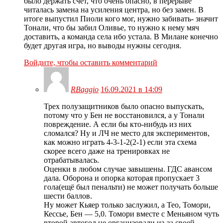
было держать счёт, что очень опасно, в перерыве
читалась замена на усиления центра, но без замен. В
итоге выпустил Пиоли кого мог, нужно забивать- значит
Тонали, что бы забил Оливье, то нужно к нему мяч
доставить, а команда села ибо устала. В Милане конечно
будет другая игра, но выводы нужны сегодня.
Войдите, чтобы оставить комментарий
RBaggio
16.09.2021 в 14:09
Трех полузащитников было опасно выпускать,
потому что у Бен не восстановился, а у Тонали
повреждение. А если бы кто-нибудь из них
сломался? Ну и ЛЧ не место для экспериментов,
как можно играть 4-3-1-2(2-1) если эта схема
скорее всего даже на тренировках не
отрабатывалась.
Оценки в любом случае завышены. ГДС авансом
дала. Оборона и опорка которая пропускает 3
гола(ещё был пенальти) не может получать больше
шести баллов.
Ну может Кьяер только заслужил, а Тео, Томори,
Кессье, Бен — 5,0. Томори вместе с Меньяном чуть
второй автогол не организовали из-за своей