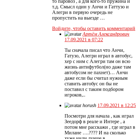
то паровоз , а для кого-то пружина и
т.д. Смысл один у Анчи и Гаттузо и
Алегри в первую очередь не
пропустить на выезде …
Войдите, чтобы оставить комментарий
Артём Александрович
17.09.2021 в 07:22
Ты сначала писал что Анчи,
Гатузо, Алегри играл в автобус,
хер с ним с Алегри там он всю
жизнь антифутбол(но даже там
автобусом не пахнет)… Анчи
даже если бы считал нужным
ставить автобус он бы не
поставил с таким подбором
игроков,..
horush
17.09.2021 в 12:25
Посмотри для начала , как играл
Зеедорф в реале и Интере , а
потом мне расскажи , где играл в
Милане ….???? И на сколько
хуже иили лучше в