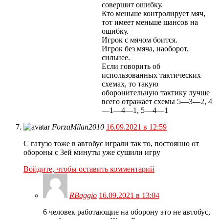
совершит ошибку.
Кто меньше контролирует мяч,
тот имеет меньше шансов на
ошибку.
Игрок с мячом боится.
Игрок без мяча, наоборот,
сильнее.
Если говорить об
использованных тактических
схемах, то такую
оборонительную тактику лучше
всего отражает схемы 5—3—2, 4
—1—4—1, 5—4—1
ForzaMilan2010
16.09.2021 в 12:59
С гатузо тоже в автобус играли так то, постоянно от
обороны с 3ей минуты уже сушили игру
Войдите, чтобы оставить комментарий
RBaggio
16.09.2021 в 13:04
6 человек работающие на оборону это не автобус,