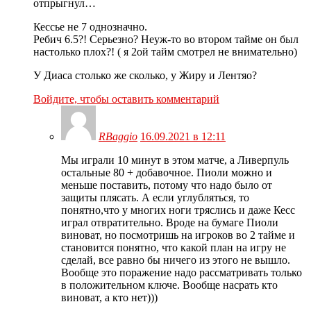
отпрыгнул…
Кессье не 7 однозначно.
Ребич 6.5?! Серьезно? Неуж-то во втором тайме он был
настолько плох?! ( я 2ой тайм смотрел не внимательно)
У Диаса столько же сколько, у Жиру и Лентяо?
Войдите, чтобы оставить комментарий
RBaggio
16.09.2021 в 12:11
Мы играли 10 минут в этом матче, а Ливерпуль
остальные 80 + добавочное. Пиоли можно и
меньше поставить, потому что надо было от
защиты плясать. А если углубляться, то
понятно,что у многих ноги тряслись и даже Кесс
играл отвратительно. Вроде на бумаге Пиоли
виноват, но посмотришь на игроков во 2 тайме и
становится понятно, что какой план на игру не
сделай, все равно бы ничего из этого не вышло.
Вообще это поражение надо рассматривать только
в положительном ключе. Вообще насрать кто
виноват, а кто нет)))