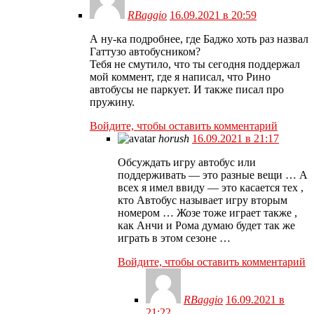
RBaggio
16.09.2021 в 20:59
А ну-ка подробнее, где Баджо хоть раз назвал
Гаттузо автобусником?
Тебя не смутило, что ты сегодня поддержал
мой коммент, где я написал, что Рино
автобусы не паркует. И также писал про
пружину.
Войдите, чтобы оставить комментарий
horush
16.09.2021 в 21:17
Обсуждать игру автобус или
поддерживать — это разные вещи … А
всех я имел ввиду — это касается тех ,
кто Автобус называет игру вторым
номером … Жозе тоже играет также ,
как Анчи и Рома думаю будет так же
играть в этом сезоне …
Войдите, чтобы оставить комментарий
RBaggio
16.09.2021 в
21:22