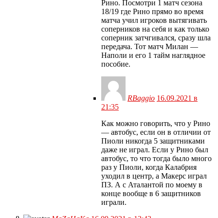
Рино. Посмотри 1 матч сезона
18/19 где Рино прямо во время
матча учил игроков вытягивать
соперников на себя и как только
соперник затчгивался, сразу шла
передача. Тот матч Милан —
Наполи и его 1 тайм наглядное
пособие.
RBaggio
16.09.2021 в
21:35
Как можно говорить, что у Рино
— автобус, если он в отличии от
Пиоли никогда 5 защитниками
даже не играл. Если у Рино был
автобус, то что тогда было много
раз у Пиоли, когда Калабрия
уходил в центр, а Макерс играл
ПЗ. А с Аталантой по моему в
конце вообще в 6 защитников
играли.