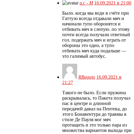
а.с - М
16.09.2021 в 21:00
Было. когда мы веди в счёте при
Гаттузо всегда отдавали мяч и
начинали тупо оборонятся и
отбивать мяч в слепую. по этому
почти всегда получали ответный
гол. подержать мяч и играть от
обороны это одно, а тупо
отбивать мяч куда подальше —
это галимый автобус.
RBaggio
16.09.2021 в
21:27
Такого не было. Если пружина
раскрывалась, то Пакета получал
пас в центре и длинной
передачей давал на Пентека, до
этого Бонавентура до травмы в
стиле Де Пауля мог мяч
протащить и это только пара из
множества вариантов выхода при