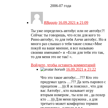
2006-07 года
RBaggio
16.09.2021 в 21:09
Ты уже определись автобус или не автобус?!
Сейчас ты говоришь, что если для кого то
Рино-автобус, то для тебя Анчи автобус. Но я
много раз слышал о тебя такие слова:»Мне
покуй на ваше мнение, я все называю
своими именами!» и «Если для тебя это так,
то для меня это не так! «.
Войдите, чтобы оставить комментарий
horush
16.09.2021 в 21:22
Что это такое автобус…??? Кто это
придумал здесь …??? Да хоть паровоз с
прицепом …))) Я ж пояснил , что для
вас Автобус , кто называет игру
вторым номером , ты или он , да похер
кто …))) Для меня пружина , а для
третьего может комфортно термин
мышеловка , капкан и т.д.