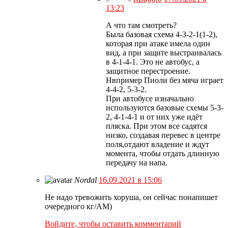
13:23
А что там смотреть?
Была базовая схема 4-3-2-1(1-2),
которая при атаке имела один
вид, а при защите выстраивалась
в 4-1-4-1. Это не автобус, а
защитное перестроение.
Нвпример Пиоли без мяча играет
4-4-2, 5-3-2.
При автобусе изначально
используются базовые схемы 5-3-
2, 4-1-4-1 и от них уже идёт
пляска. При этом все садятся
низко, создавая перевес в центре
поля,отдают владение и ждут
момента, чтобы отдать длинную
передачу на напа.
Nordal
16.09.2021 в 15:06
Не надо тревожить хоруша, он сейчас понапишет
очередного кг/АМ)
Войдите, чтобы оставить комментарий