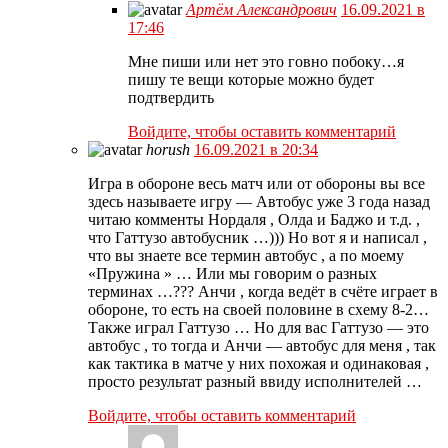
Артём Александрович
16.09.2021 в
17:46
Мне пиши или нет это говно побоку…я
пишу те вещи которые можно будет
подтвердить
Войдите, чтобы оставить комментарий
horush
16.09.2021 в 20:34
Игра в обороне весь матч или от обороны вы все
здесь называете игру — Автобус уже 3 года назад
читаю комменты Нордаля , Олда и Баджо и т.д. ,
что Гаттузо автобусник …))) Но вот я и написал ,
что вы знаете все термин автобус , а по моему
«Пружина » … Или мы говорим о разных
терминах …??? Анчи , когда ведёт в счёте играет в
обороне, то есть на своей половине в схему 8-2…
Также играл Гаттузо … Но для вас Гаттузо — это
автобус , то тогда и Анчи — автобус для меня , так
как тактика в матче у них похожая и одинаковая ,
просто результат разный ввиду исполнителей …
Войдите, чтобы оставить комментарий