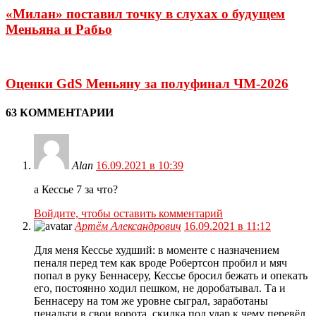
«Милан» поставил точку в слухах о будущем
Меньяна и Рабьо
Оценки GdS Меньяну за полуфинал ЧМ-2026
63 КОММЕНТАРИИ
Alan
16.09.2021 в 10:39
а Кессье 7 за что?
Войдите, чтобы оставить комментарий
Артём Александрович
16.09.2021 в 11:12
Для меня Кессье худший: в моменте с назначением
пеналя перед тем как вроде Робертсон пробил и мяч
попал в руку Беннасеру, Кессье бросил бежать и опекать
его, постоянно ходил пешком, не доробатывал. Та и
Беннасеру на том же уровне сыграл, заработаны
пенальти в свои ворота, скидка под удар к чему перевёл