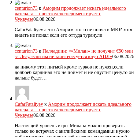
centurion73
к
Аморим продолжает искать идеального
латераля… при этом экспериментирует с
Чуквуезе
06.08.2026
CafarFataliyev а что Аморим этого не понял в МЮ? хотя
видать не понял если его оттуда туранули
centurion73
к
Палладини: «»Милан» не получит €50 млн
за Леау, если им не заинтересуется клуб АПЛ»
06.08.2026
да никому этот пигмей кроме турков не нужен,если
долбоёб кардинал это не поймёт и не опустит цену,то он
дальше будет…
CafarFataliyev
к
Аморим продолжает искать идеального
латераля… при этом экспериментирует с
Чуквуезе
06.08.2026
Настоящий уровень игры Милана можно проверить
только во встречах с английскими командами,и нужно
поблагодарить составителей календаря предсезонной