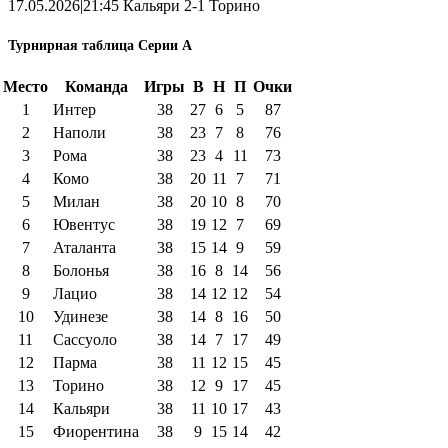
17.05.2026|21:45 Кальяри 2-1 Торино
Турнирная таблица Серии А
Место
Команда
Игры
В
Н
П
Очки
1
Интер
38
27
6
5
87
2
Наполи
38
23
7
8
76
3
Рома
38
23
4
11
73
4
Комо
38
20
11
7
71
5
Милан
38
20
10
8
70
6
Ювентус
38
19
12
7
69
7
Аталанта
38
15
14
9
59
8
Болонья
38
16
8
14
56
9
Лацио
38
14
12
12
54
10
Удинезе
38
14
8
16
50
11
Сассуоло
38
14
7
17
49
12
Парма
38
11
12
15
45
13
Торино
38
12
9
17
45
14
Кальяри
38
11
10
17
43
15
Фиорентина
38
9
15
14
42