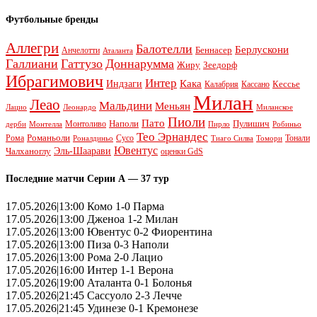
Футбольные бренды
Аллегри
Балотелли
Берлускони
Беннасер
Анчелотти
Аталанта
Галлиани
Гаттузо
Доннарумма
Жиру
Зеедорф
Ибрагимович
Интер
Кака
Индзаги
Кессье
Калабрия
Кассано
Милан
Леао
Мальдини
Меньян
Леонардо
Лацио
Миланское
Пиоли
Пато
Наполи
Монтоливо
Пулишич
Монтелла
Пирло
дерби
Робиньо
Тео Эрнандес
Рома
Романьоли
Сусо
Тонали
Роналдиньо
Тиаго Силва
Томори
Ювентус
Эль-Шаарави
Чалханоглу
оценки GdS
Последние матчи Серии А — 37 тур
17.05.2026|13:00 Комо 1-0 Парма
17.05.2026|13:00 Дженоа 1-2 Милан
17.05.2026|13:00 Ювентус 0-2 Фиорентина
17.05.2026|13:00 Пиза 0-3 Наполи
17.05.2026|13:00 Рома 2-0 Лацио
17.05.2026|16:00 Интер 1-1 Верона
17.05.2026|19:00 Аталанта 0-1 Болонья
17.05.2026|21:45 Сассуоло 2-3 Лечче
17.05.2026|21:45 Удинезе 0-1 Кремонезе