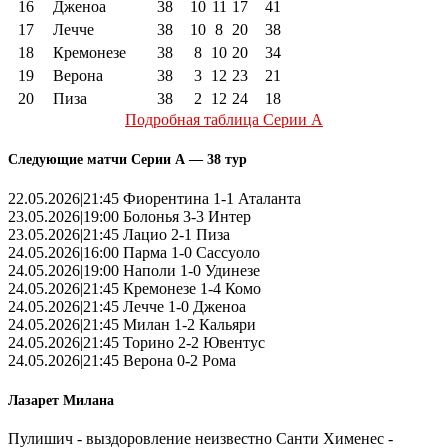
16
Дженоа
38
10
11
17
41
17
Лечче
38
10
8
20
38
18
Кремонезе
38
8
10
20
34
19
Верона
38
3
12
23
21
20
Пиза
38
2
12
24
18
Подробная таблица Серии А
Следующие матчи Серии А — 38 тур
22.05.2026|21:45 Фиорентина 1-1 Аталанта
23.05.2026|19:00 Болонья 3-3 Интер
23.05.2026|21:45 Лацио 2-1 Пиза
24.05.2026|16:00 Парма 1-0 Сассуоло
24.05.2026|19:00 Наполи 1-0 Удинезе
24.05.2026|21:45 Кремонезе 1-4 Комо
24.05.2026|21:45 Лечче 1-0 Дженоа
24.05.2026|21:45 Милан 1-2 Кальяри
24.05.2026|21:45 Торино 2-2 Ювентус
24.05.2026|21:45 Верона 0-2 Рома
Лазарет Милана
Пулишич - выздоровление неизвестно Санти Хименес -