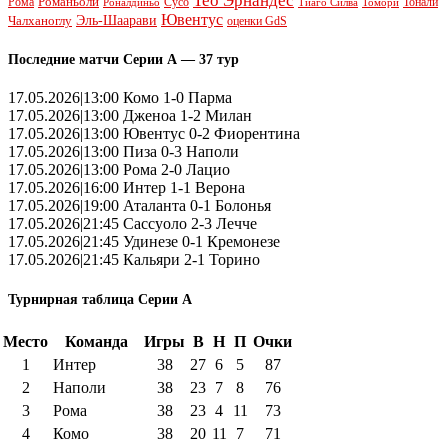
Тео Эрнандес
Рома
Романьоли
Сусо
Тонали
Роналдиньо
Тиаго Силва
Томори
Ювентус
Эль-Шаарави
Чалханоглу
оценки GdS
Последние матчи Серии А — 37 тур
17.05.2026|13:00 Комо 1-0 Парма
17.05.2026|13:00 Дженоа 1-2 Милан
17.05.2026|13:00 Ювентус 0-2 Фиорентина
17.05.2026|13:00 Пиза 0-3 Наполи
17.05.2026|13:00 Рома 2-0 Лацио
17.05.2026|16:00 Интер 1-1 Верона
17.05.2026|19:00 Аталанта 0-1 Болонья
17.05.2026|21:45 Сассуоло 2-3 Лечче
17.05.2026|21:45 Удинезе 0-1 Кремонезе
17.05.2026|21:45 Кальяри 2-1 Торино
Турнирная таблица Серии А
Место
Команда
Игры
В
Н
П
Очки
1
Интер
38
27
6
5
87
2
Наполи
38
23
7
8
76
3
Рома
38
23
4
11
73
4
Комо
38
20
11
7
71