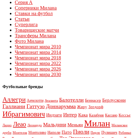
Серия А
Соперники Милана
Ставки на футбол
Статьи
Суперлига
Товарищеские матчи
Трансферы Милана
Фото Милана
Чемпионат мира 2010
Чемпионат мира 2014
Чемпионат мира 2018
Чемпионат мира 2022
Чемпионат мира 2026
Чемпионат мира 2030
Футбольные бренды
Аллегри
Балотелли
Берлускони
Беннасер
Анчелотти
Аталанта
Галлиани
Гаттузо
Доннарумма
Жиру
Зеедорф
Ибрагимович
Интер
Кака
Индзаги
Кессье
Калабрия
Кассано
Милан
Леао
Мальдини
Меньян
Леонардо
Лацио
Миланское
Пиоли
Пато
Наполи
Монтоливо
Пулишич
Монтелла
Пирло
дерби
Робиньо