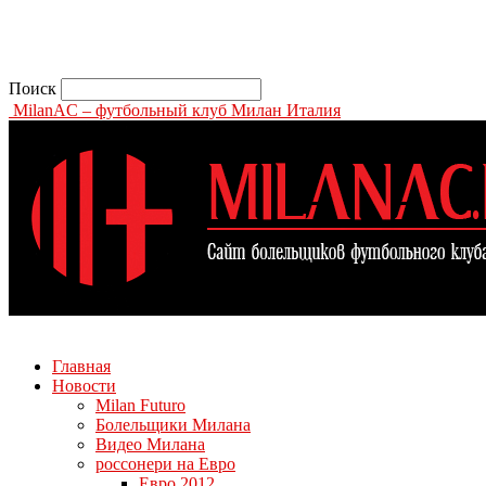
Поиск
MilanAC – футбольный клуб Милан Италия
Главная
Новости
Milan Futuro
Болельщики Милана
Видео Милана
россонери на Евро
Евро 2012