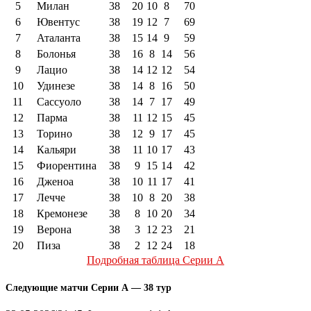
5
Милан
38
20
10
8
70
6
Ювентус
38
19
12
7
69
7
Аталанта
38
15
14
9
59
8
Болонья
38
16
8
14
56
9
Лацио
38
14
12
12
54
10
Удинезе
38
14
8
16
50
11
Сассуоло
38
14
7
17
49
12
Парма
38
11
12
15
45
13
Торино
38
12
9
17
45
14
Кальяри
38
11
10
17
43
15
Фиорентина
38
9
15
14
42
16
Дженоа
38
10
11
17
41
17
Лечче
38
10
8
20
38
18
Кремонезе
38
8
10
20
34
19
Верона
38
3
12
23
21
20
Пиза
38
2
12
24
18
Подробная таблица Серии А
Следующие матчи Серии А — 38 тур