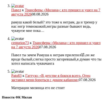
Павел
к
Трансферы «Милана»: кто пришел и ушел на 7
августа 2026
08.08.2026
рамуш какой белый? это тоже к неграм, да и тренер у
нас негр темнокожий,негры разные бывают ведь,
чуквуезе мне пока…
centurion73
к
Трансферы «Милана»: кто пришел и ушел
на 7 августа 2026
07.08.2026
Павел ты зачем Рамуша к неграм прилепил🤣,он же
вроде былый,слегка просто загоревшый,я думаю что ты
хотел написать чуквачанга
Pato83
к
Гаттузо: «В детстве я боялся всего. Отец
заставил меня бороться с диким кабаном»
07.08.2026
Матерации мизинца его не стоит
Новости ФК Милан