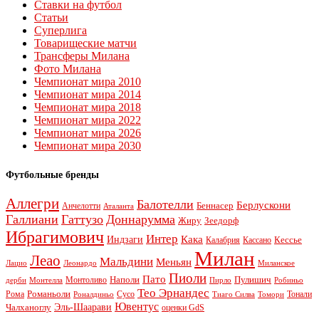
Ставки на футбол
Статьи
Суперлига
Товарищеские матчи
Трансферы Милана
Фото Милана
Чемпионат мира 2010
Чемпионат мира 2014
Чемпионат мира 2018
Чемпионат мира 2022
Чемпионат мира 2026
Чемпионат мира 2030
Футбольные бренды
Аллегри
Балотелли
Берлускони
Беннасер
Анчелотти
Аталанта
Галлиани
Гаттузо
Доннарумма
Жиру
Зеедорф
Ибрагимович
Интер
Кака
Индзаги
Кессье
Калабрия
Кассано
Милан
Леао
Мальдини
Меньян
Леонардо
Лацио
Миланское
Пиоли
Пато
Наполи
Монтоливо
Пулишич
Монтелла
Пирло
дерби
Робиньо
Тео Эрнандес
Рома
Романьоли
Сусо
Тонали
Роналдиньо
Тиаго Силва
Томори
Ювентус
Эль-Шаарави
Чалханоглу
оценки GdS