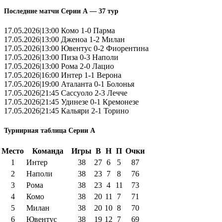
Последние матчи Серии А — 37 тур
17.05.2026|13:00 Комо 1-0 Парма
17.05.2026|13:00 Дженоа 1-2 Милан
17.05.2026|13:00 Ювентус 0-2 Фиорентина
17.05.2026|13:00 Пиза 0-3 Наполи
17.05.2026|13:00 Рома 2-0 Лацио
17.05.2026|16:00 Интер 1-1 Верона
17.05.2026|19:00 Аталанта 0-1 Болонья
17.05.2026|21:45 Сассуоло 2-3 Лечче
17.05.2026|21:45 Удинезе 0-1 Кремонезе
17.05.2026|21:45 Кальяри 2-1 Торино
Турнирная таблица Серии А
Место
Команда
Игры
В
Н
П
Очки
1
Интер
38
27
6
5
87
2
Наполи
38
23
7
8
76
3
Рома
38
23
4
11
73
4
Комо
38
20
11
7
71
5
Милан
38
20
10
8
70
6
Ювентус
38
19
12
7
69