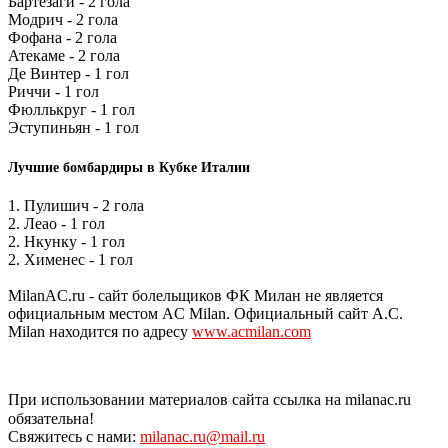
Бартезаги - 2 гола
Модрич - 2 гола
Фофана - 2 гола
Атекаме - 2 гола
Де Винтер - 1 гол
Риччи - 1 гол
Фюллькруг - 1 гол
Эступиньян - 1 гол
Лучшие бомбардиры в Кубке Италии
1. Пулишич - 2 гола
2. Леао - 1 гол
2. Нкунку - 1 гол
2. Хименес - 1 гол
MilanAC.ru - сайт болельщиков ФК Милан не является
официальным местом AC Milan. Официальный сайт A.C.
Milan находится по адресу
www.acmilan.com
При использовании материалов сайта ссылка на milanac.ru
обязательна!
Свяжитесь с нами:
milanac.ru@mail.ru