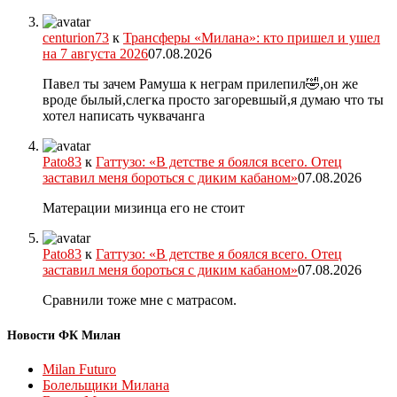
centurion73
к
Трансферы «Милана»: кто пришел и ушел
на 7 августа 2026
07.08.2026
Павел ты зачем Рамуша к неграм прилепил🤣,он же
вроде былый,слегка просто загоревшый,я думаю что ты
хотел написать чуквачанга
Pato83
к
Гаттузо: «В детстве я боялся всего. Отец
заставил меня бороться с диким кабаном»
07.08.2026
Матерации мизинца его не стоит
Pato83
к
Гаттузо: «В детстве я боялся всего. Отец
заставил меня бороться с диким кабаном»
07.08.2026
Сравнили тоже мне с матрасом.
Новости ФК Милан
Milan Futuro
Болельщики Милана