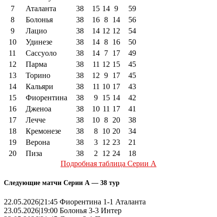
7
Аталанта
38
15
14
9
59
8
Болонья
38
16
8
14
56
9
Лацио
38
14
12
12
54
10
Удинезе
38
14
8
16
50
11
Сассуоло
38
14
7
17
49
12
Парма
38
11
12
15
45
13
Торино
38
12
9
17
45
14
Кальяри
38
11
10
17
43
15
Фиорентина
38
9
15
14
42
16
Дженоа
38
10
11
17
41
17
Лечче
38
10
8
20
38
18
Кремонезе
38
8
10
20
34
19
Верона
38
3
12
23
21
20
Пиза
38
2
12
24
18
Подробная таблица Серии А
Следующие матчи Серии А — 38 тур
22.05.2026|21:45 Фиорентина 1-1 Аталанта
23.05.2026|19:00 Болонья 3-3 Интер