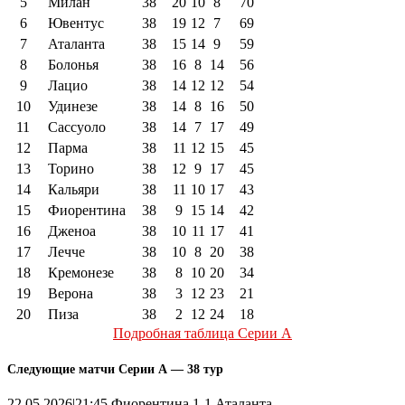
5
Милан
38
20
10
8
70
6
Ювентус
38
19
12
7
69
7
Аталанта
38
15
14
9
59
8
Болонья
38
16
8
14
56
9
Лацио
38
14
12
12
54
10
Удинезе
38
14
8
16
50
11
Сассуоло
38
14
7
17
49
12
Парма
38
11
12
15
45
13
Торино
38
12
9
17
45
14
Кальяри
38
11
10
17
43
15
Фиорентина
38
9
15
14
42
16
Дженоа
38
10
11
17
41
17
Лечче
38
10
8
20
38
18
Кремонезе
38
8
10
20
34
19
Верона
38
3
12
23
21
20
Пиза
38
2
12
24
18
Подробная таблица Серии А
Следующие матчи Серии А — 38 тур
22.05.2026|21:45 Фиорентина 1-1 Аталанта