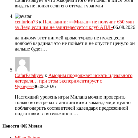
CafarFataliyev а что Аморим этого не понял в МЮ? хотя
видать не понял если его оттуда туранули
centurion73
к
Палладини: «»Милан» не получит €50 млн
за Леау, если им не заинтересуется клуб АПЛ»
06.08.2026
да никому этот пигмей кроме турков не нужен,если
долбоёб кардинал это не поймёт и не опустит цену,то он
дальше будет…
CafarFataliyev
к
Аморим продолжает искать идеального
латераля… при этом экспериментирует с
Чуквуезе
06.08.2026
Настоящий уровень игры Милана можно проверить
только во встречах с английскими командами,и нужно
поблагодарить составителей календаря предсезонной
подготовки за возможность…
Новости ФК Милан
Milan Futuro