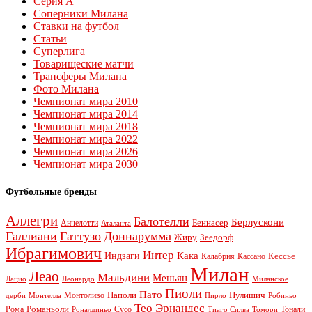
Серия А
Соперники Милана
Ставки на футбол
Статьи
Суперлига
Товарищеские матчи
Трансферы Милана
Фото Милана
Чемпионат мира 2010
Чемпионат мира 2014
Чемпионат мира 2018
Чемпионат мира 2022
Чемпионат мира 2026
Чемпионат мира 2030
Футбольные бренды
Аллегри
Балотелли
Берлускони
Беннасер
Анчелотти
Аталанта
Галлиани
Гаттузо
Доннарумма
Жиру
Зеедорф
Ибрагимович
Интер
Кака
Индзаги
Кессье
Калабрия
Кассано
Милан
Леао
Мальдини
Меньян
Леонардо
Лацио
Миланское
Пиоли
Пато
Наполи
Монтоливо
Пулишич
Монтелла
Пирло
дерби
Робиньо
Тео Эрнандес
Рома
Романьоли
Сусо
Тонали
Роналдиньо
Тиаго Силва
Томори