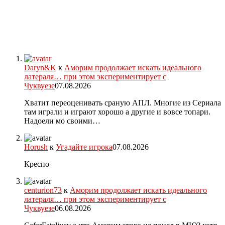
Daryn&K
к
Аморим продолжает искать идеального
латераля… при этом экспериментирует с
Чуквуезе
07.08.2026
Хватит переоценивать сраную АПЛ. Многие из Сериала
там играли и играют хорошо а другие и вовсе топари.
Надоели мо своими…
Horush
к
Угадайте игрока
07.08.2026
Креспо
centurion73
к
Аморим продолжает искать идеального
латераля… при этом экспериментирует с
Чуквуезе
06.08.2026