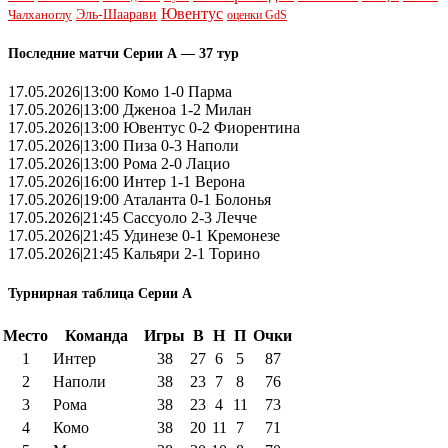
Ювентус
Эль-Шаарави
Чалханоглу
оценки GdS
Последние матчи Серии А — 37 тур
17.05.2026|13:00 Комо 1-0 Парма
17.05.2026|13:00 Дженоа 1-2 Милан
17.05.2026|13:00 Ювентус 0-2 Фиорентина
17.05.2026|13:00 Пиза 0-3 Наполи
17.05.2026|13:00 Рома 2-0 Лацио
17.05.2026|16:00 Интер 1-1 Верона
17.05.2026|19:00 Аталанта 0-1 Болонья
17.05.2026|21:45 Сассуоло 2-3 Лечче
17.05.2026|21:45 Удинезе 0-1 Кремонезе
17.05.2026|21:45 Кальяри 2-1 Торино
Турнирная таблица Серии А
Место
Команда
Игры
В
Н
П
Очки
1
Интер
38
27
6
5
87
2
Наполи
38
23
7
8
76
3
Рома
38
23
4
11
73
4
Комо
38
20
11
7
71