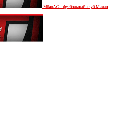
MilanAC – футбольный клуб Милан