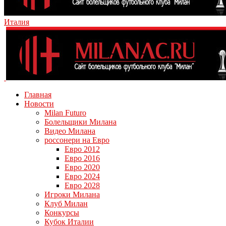
Италия
Главная
Новости
Milan Futuro
Болельщики Милана
Видео Милана
россонери на Евро
Евро 2012
Евро 2016
Евро 2020
Евро 2024
Евро 2028
Игроки Милана
Клуб Милан
Конкурсы
Кубок Италии