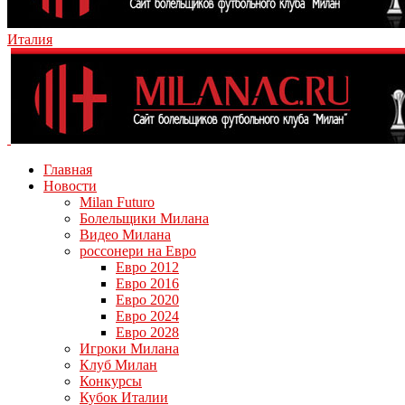
Италия
Главная
Новости
Milan Futuro
Болельщики Милана
Видео Милана
россонери на Евро
Евро 2012
Евро 2016
Евро 2020
Евро 2024
Евро 2028
Игроки Милана
Клуб Милан
Конкурсы
Кубок Италии