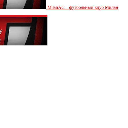
MilanAC – футбольный клуб Милан