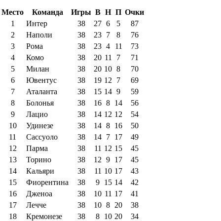
Место
Команда
Игры
В
Н
П
Очки
1
Интер
38
27
6
5
87
2
Наполи
38
23
7
8
76
3
Рома
38
23
4
11
73
4
Комо
38
20
11
7
71
5
Милан
38
20
10
8
70
6
Ювентус
38
19
12
7
69
7
Аталанта
38
15
14
9
59
8
Болонья
38
16
8
14
56
9
Лацио
38
14
12
12
54
10
Удинезе
38
14
8
16
50
11
Сассуоло
38
14
7
17
49
12
Парма
38
11
12
15
45
13
Торино
38
12
9
17
45
14
Кальяри
38
11
10
17
43
15
Фиорентина
38
9
15
14
42
16
Дженоа
38
10
11
17
41
17
Лечче
38
10
8
20
38
18
Кремонезе
38
8
10
20
34