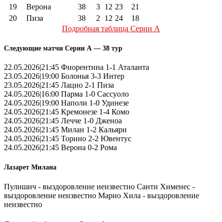
19
Верона
38
3
12
23
21
20
Пиза
38
2
12
24
18
Подробная таблица Серии А
Следующие матчи Серии А — 38 тур
22.05.2026|21:45 Фиорентина 1-1 Аталанта
23.05.2026|19:00 Болонья 3-3 Интер
23.05.2026|21:45 Лацио 2-1 Пиза
24.05.2026|16:00 Парма 1-0 Сассуоло
24.05.2026|19:00 Наполи 1-0 Удинезе
24.05.2026|21:45 Кремонезе 1-4 Комо
24.05.2026|21:45 Лечче 1-0 Дженоа
24.05.2026|21:45 Милан 1-2 Кальяри
24.05.2026|21:45 Торино 2-2 Ювентус
24.05.2026|21:45 Верона 0-2 Рома
Лазарет Милана
Пулишич - выздоровление неизвестно Санти Хименес -
выздоровление неизвестно Марио Хила - выздоровление
неизвестно