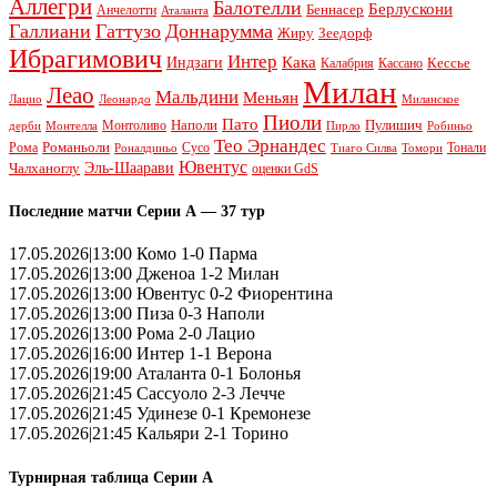
Аллегри
Балотелли
Берлускони
Беннасер
Анчелотти
Аталанта
Галлиани
Гаттузо
Доннарумма
Жиру
Зеедорф
Ибрагимович
Интер
Кака
Индзаги
Кессье
Калабрия
Кассано
Милан
Леао
Мальдини
Меньян
Леонардо
Лацио
Миланское
Пиоли
Пато
Наполи
Монтоливо
Пулишич
Монтелла
Пирло
дерби
Робиньо
Тео Эрнандес
Рома
Романьоли
Сусо
Тонали
Роналдиньо
Тиаго Силва
Томори
Ювентус
Эль-Шаарави
Чалханоглу
оценки GdS
Последние матчи Серии А — 37 тур
17.05.2026|13:00 Комо 1-0 Парма
17.05.2026|13:00 Дженоа 1-2 Милан
17.05.2026|13:00 Ювентус 0-2 Фиорентина
17.05.2026|13:00 Пиза 0-3 Наполи
17.05.2026|13:00 Рома 2-0 Лацио
17.05.2026|16:00 Интер 1-1 Верона
17.05.2026|19:00 Аталанта 0-1 Болонья
17.05.2026|21:45 Сассуоло 2-3 Лечче
17.05.2026|21:45 Удинезе 0-1 Кремонезе
17.05.2026|21:45 Кальяри 2-1 Торино
Турнирная таблица Серии А