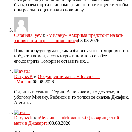
быть,зачем портить игроков,ставьте такие оценки,чтобы
они реально оценивали свою игру
CafarFataliyev
к
«Милану» Аморима предстоит начать
заново: три игры — ноль побед
08.08.2026
Пока они будут думать,как избавиться от Томори,все так
и будет,в команде есть игроки намного слабее
его,сбагрить Томори и оставить их…
Daryn&K
к
Обсуждение матча «Челси» —
«Милан»
08.08.2026
Сидишь и судишь Серию А по какому то дохлому и
убогому Милану. Ребенок и то толковое скажеь Джафик.
А если…
Daryn&K
к
«Челси» — «Милан» 3-0 (товарищеский
матч в Джакарте)
08.08.2026