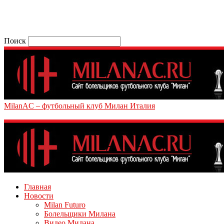
Поиск
MilanAC – футбольный клуб Милан Италия
Главная
Новости
Milan Futuro
Болельщики Милана
Видео Милана