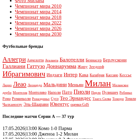
Фото Милана
Чемпионат мира 2010
Чемпионат мира 2014
Чемпионат мира 2018
Чемпионат мира 2022
Чемпионат мира 2026
Чемпионат мира 2030
Футбольные бренды
Аллегри
Балотелли
Берлускони
Беннасер
Анчелотти
Аталанта
Галлиани
Гаттузо
Доннарумма
Жиру
Зеедорф
Ибрагимович
Интер
Кака
Индзаги
Кессье
Калабрия
Кассано
Милан
Леао
Мальдини
Меньян
Леонардо
Лацио
Миланское
Пиоли
Пато
Наполи
Монтоливо
Пулишич
Монтелла
Пирло
дерби
Робиньо
Тео Эрнандес
Рома
Романьоли
Сусо
Тонали
Роналдиньо
Тиаго Силва
Томори
Ювентус
Эль-Шаарави
Чалханоглу
оценки GdS
Последние матчи Серии А — 37 тур
17.05.2026|13:00 Комо 1-0 Парма
17.05.2026|13:00 Дженоа 1-2 Милан