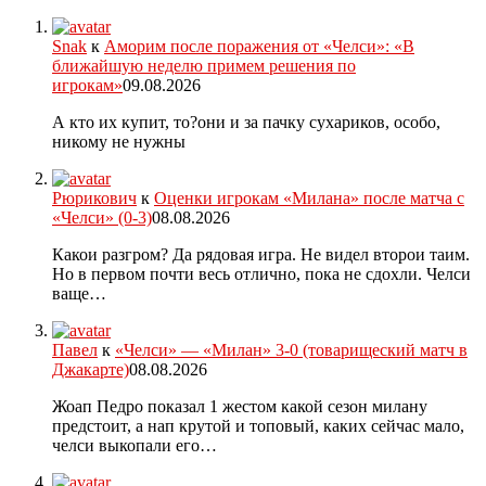
Snak
к
Аморим после поражения от «Челси»: «В
ближайшую неделю примем решения по
игрокам»
09.08.2026
А кто их купит, то?они и за пачку сухариков, особо,
никому не нужны
Рюрикович
к
Оценки игрокам «Милана» после матча с
«Челси» (0-3)
08.08.2026
Какои разгром? Да рядовая игра. Не видел второи таим.
Но в первом почти весь отлично, пока не сдохли. Челси
ваще…
Павел
к
«Челси» — «Милан» 3-0 (товарищеский матч в
Джакарте)
08.08.2026
Жоап Педро показал 1 жестом какой сезон милану
предстоит, а нап крутой и топовый, каких сейчас мало,
челси выкопали его…