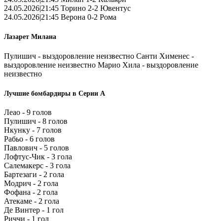
24.05.2026|21:45 Торино 2-2 Ювентус
24.05.2026|21:45 Верона 0-2 Рома
Лазарет Милана
Пулишич - выздоровление неизвестно Санти Хименес -
выздоровление неизвестно Марио Хила - выздоровление
неизвестно
Лучшие бомбардиры в Серии А
Леао - 9 голов
Пулишич - 8 голов
Нкунку - 7 голов
Рабьо - 6 голов
Павлович - 5 голов
Лофтус-Чик - 3 гола
Салемакерс - 3 гола
Бартезаги - 2 гола
Модрич - 2 гола
Фофана - 2 гола
Атекаме - 2 гола
Де Винтер - 1 гол
Риччи - 1 гол