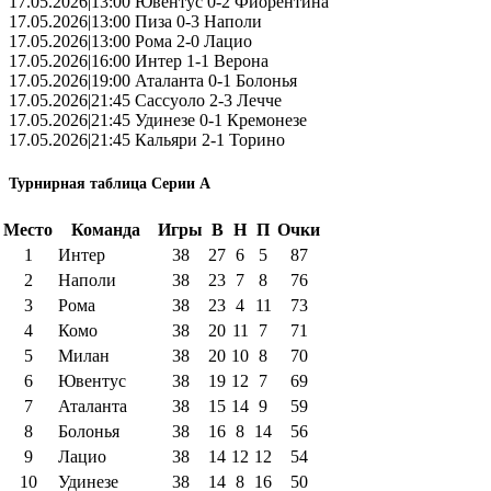
17.05.2026|13:00 Ювентус 0-2 Фиорентина
17.05.2026|13:00 Пиза 0-3 Наполи
17.05.2026|13:00 Рома 2-0 Лацио
17.05.2026|16:00 Интер 1-1 Верона
17.05.2026|19:00 Аталанта 0-1 Болонья
17.05.2026|21:45 Сассуоло 2-3 Лечче
17.05.2026|21:45 Удинезе 0-1 Кремонезе
17.05.2026|21:45 Кальяри 2-1 Торино
Турнирная таблица Серии А
Место
Команда
Игры
В
Н
П
Очки
1
Интер
38
27
6
5
87
2
Наполи
38
23
7
8
76
3
Рома
38
23
4
11
73
4
Комо
38
20
11
7
71
5
Милан
38
20
10
8
70
6
Ювентус
38
19
12
7
69
7
Аталанта
38
15
14
9
59
8
Болонья
38
16
8
14
56
9
Лацио
38
14
12
12
54
10
Удинезе
38
14
8
16
50