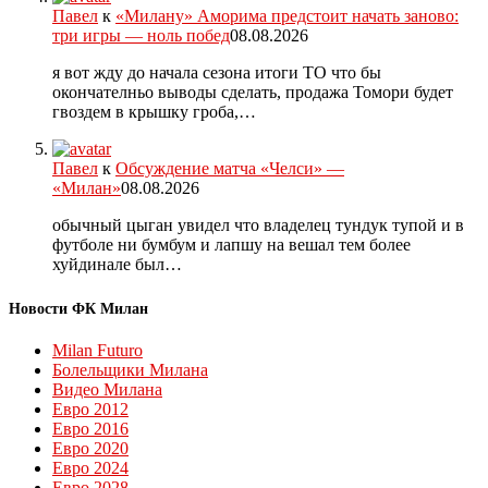
Павел
к
«Милану» Аморима предстоит начать заново:
три игры — ноль побед
08.08.2026
я вот жду до начала сезона итоги ТО что бы
окончателньо выводы сделать, продажа Томори будет
гвоздем в крышку гроба,…
Павел
к
Обсуждение матча «Челси» —
«Милан»
08.08.2026
обычный цыган увидел что владелец тундук тупой и в
футболе ни бумбум и лапшу на вешал тем более
хуйдинале был…
Новости ФК Милан
Milan Futuro
Болельщики Милана
Видео Милана
Евро 2012
Евро 2016
Евро 2020
Евро 2024
Евро 2028