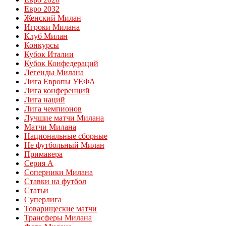
Евро 2032
Женский Милан
Игроки Милана
Клуб Милан
Конкурсы
Кубок Италии
Кубок Конфедераций
Легенды Милана
Лига Европы УЕФА
Лига конференций
Лига наций
Лига чемпионов
Лучшие матчи Милана
Матчи Милана
Национальные сборные
Не футбольный Милан
Примавера
Серия А
Соперники Милана
Ставки на футбол
Статьи
Суперлига
Товарищеские матчи
Трансферы Милана