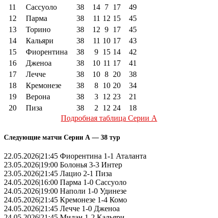
11
Сассуоло
38
14
7
17
49
12
Парма
38
11
12
15
45
13
Торино
38
12
9
17
45
14
Кальяри
38
11
10
17
43
15
Фиорентина
38
9
15
14
42
16
Дженоа
38
10
11
17
41
17
Лечче
38
10
8
20
38
18
Кремонезе
38
8
10
20
34
19
Верона
38
3
12
23
21
20
Пиза
38
2
12
24
18
Подробная таблица Серии А
Следующие матчи Серии А — 38 тур
22.05.2026|21:45 Фиорентина 1-1 Аталанта
23.05.2026|19:00 Болонья 3-3 Интер
23.05.2026|21:45 Лацио 2-1 Пиза
24.05.2026|16:00 Парма 1-0 Сассуоло
24.05.2026|19:00 Наполи 1-0 Удинезе
24.05.2026|21:45 Кремонезе 1-4 Комо
24.05.2026|21:45 Лечче 1-0 Дженоа
24.05.2026|21:45 Милан 1-2 Кальяри