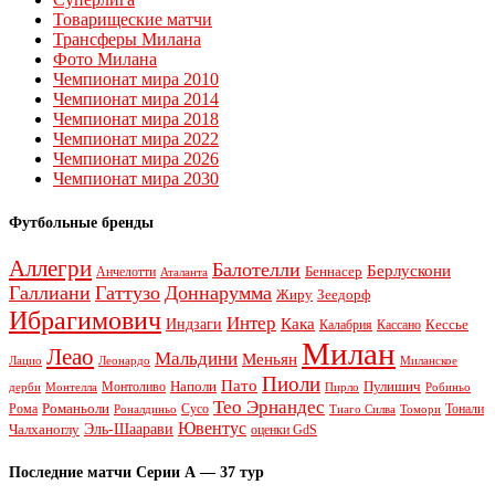
Товарищеские матчи
Трансферы Милана
Фото Милана
Чемпионат мира 2010
Чемпионат мира 2014
Чемпионат мира 2018
Чемпионат мира 2022
Чемпионат мира 2026
Чемпионат мира 2030
Футбольные бренды
Аллегри
Балотелли
Берлускони
Беннасер
Анчелотти
Аталанта
Галлиани
Гаттузо
Доннарумма
Жиру
Зеедорф
Ибрагимович
Интер
Кака
Индзаги
Кессье
Калабрия
Кассано
Милан
Леао
Мальдини
Меньян
Леонардо
Лацио
Миланское
Пиоли
Пато
Наполи
Монтоливо
Пулишич
Монтелла
Пирло
дерби
Робиньо
Тео Эрнандес
Рома
Романьоли
Сусо
Тонали
Роналдиньо
Тиаго Силва
Томори
Ювентус
Эль-Шаарави
Чалханоглу
оценки GdS
Последние матчи Серии А — 37 тур