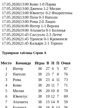
17.05.2026|13:00 Комо 1-0 Парма
17.05.2026|13:00 Дженоа 1-2 Милан
17.05.2026|13:00 Ювентус 0-2 Фиорентина
17.05.2026|13:00 Пиза 0-3 Наполи
17.05.2026|13:00 Рома 2-0 Лацио
17.05.2026|16:00 Интер 1-1 Верона
17.05.2026|19:00 Аталанта 0-1 Болонья
17.05.2026|21:45 Сассуоло 2-3 Лечче
17.05.2026|21:45 Удинезе 0-1 Кремонезе
17.05.2026|21:45 Кальяри 2-1 Торино
Турнирная таблица Серии А
Место
Команда
Игры
В
Н
П
Очки
1
Интер
38
27
6
5
87
2
Наполи
38
23
7
8
76
3
Рома
38
23
4
11
73
4
Комо
38
20
11
7
71
5
Милан
38
20
10
8
70
6
Ювентус
38
19
12
7
69
7
Аталанта
38
15
14
9
59
8
Болонья
38
16
8
14
56