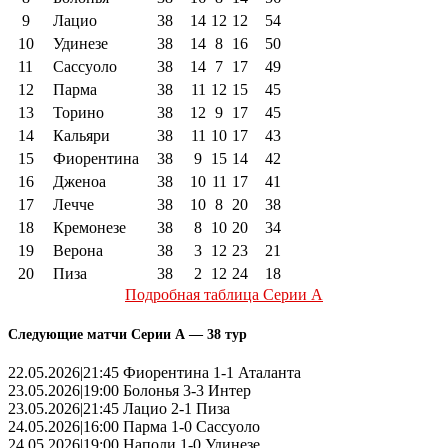
9
Лацио
38
14
12
12
54
10
Удинезе
38
14
8
16
50
11
Сассуоло
38
14
7
17
49
12
Парма
38
11
12
15
45
13
Торино
38
12
9
17
45
14
Кальяри
38
11
10
17
43
15
Фиорентина
38
9
15
14
42
16
Дженоа
38
10
11
17
41
17
Лечче
38
10
8
20
38
18
Кремонезе
38
8
10
20
34
19
Верона
38
3
12
23
21
20
Пиза
38
2
12
24
18
Подробная таблица Серии А
Следующие матчи Серии А — 38 тур
22.05.2026|21:45 Фиорентина 1-1 Аталанта
23.05.2026|19:00 Болонья 3-3 Интер
23.05.2026|21:45 Лацио 2-1 Пиза
24.05.2026|16:00 Парма 1-0 Сассуоло
24.05.2026|19:00 Наполи 1-0 Удинезе