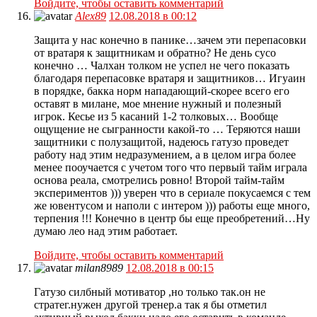
Войдите, чтобы оставить комментарий
Alex89
12.08.2018 в 00:12
Защита у нас конечно в панике…зачем эти перепасовки
от вратаря к защитникам и обратно? Не день сусо
конечно … Чалхан толком не успел не чего показать
благодаря перепасовке вратаря и защитников… Игуаин
в порядке, бакка норм нападающий-скорее всего его
оставят в милане, мое мнение нужный и полезный
игрок. Кесье из 5 касаний 1-2 толковых… Вообще
ощущение не сыгранности какой-то … Теряются наши
защитники с полузащитой, надеюсь гатузо проведет
работу над этим недразумением, а в целом игра более
менее пооучается с учетом того что первый тайм играла
основа реала, смотрелись ровно! Второй тайм-тайм
экспериментов ))) уверен что в сериале покусаемся с тем
же ювентусом и наполи с интером ))) работы еще много,
терпения !!! Конечно в центр бы еще преобретений…Ну
думаю лео над этим работает.
Войдите, чтобы оставить комментарий
milan8989
12.08.2018 в 00:15
Гатузо силбный мотиватор ,но только так.он не
стратег.нужен другой тренер.а так я бы отметил