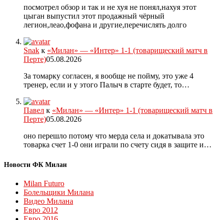
посмотрел обзор и так и не хуя не понял,нахуя этот
цыган выпустил этот продажный чёрный
легион,леао,фофана и другие,перечислять долго
Snak
к
«Милан» — «Интер» 1-1 (товарищеский матч в
Перте)
05.08.2026
За томарку согласен, я вообще не пойму, это уже 4
тренер, если и у этого Палыч в старте будет, то…
Павел
к
«Милан» — «Интер» 1-1 (товарищеский матч в
Перте)
05.08.2026
оно перешло потому что мерда села и докатывала это
товарка счет 1-0 они играли по счету сидя в защите и…
Новости ФК Милан
Milan Futuro
Болельщики Милана
Видео Милана
Евро 2012
Евро 2016