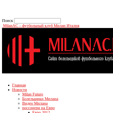
Поиск
MilanAC – футбольный клуб Милан Италия
Главная
Новости
Milan Futuro
Болельщики Милана
Видео Милана
россонери на Евро
Евро 2012