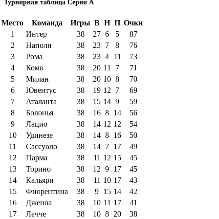
Турнирная таблица Серии А
Место
Команда
Игры
В
Н
П
Очки
1
Интер
38
27
6
5
87
2
Наполи
38
23
7
8
76
3
Рома
38
23
4
11
73
4
Комо
38
20
11
7
71
5
Милан
38
20
10
8
70
6
Ювентус
38
19
12
7
69
7
Аталанта
38
15
14
9
59
8
Болонья
38
16
8
14
56
9
Лацио
38
14
12
12
54
10
Удинезе
38
14
8
16
50
11
Сассуоло
38
14
7
17
49
12
Парма
38
11
12
15
45
13
Торино
38
12
9
17
45
14
Кальяри
38
11
10
17
43
15
Фиорентина
38
9
15
14
42
16
Дженоа
38
10
11
17
41
17
Лечче
38
10
8
20
38