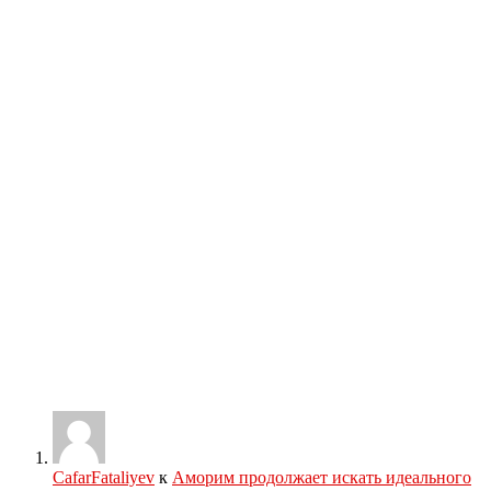
CafarFataliyev
к
Аморим продолжает искать идеального