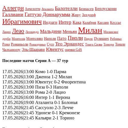
Аллегри
Балотелли
Берлускони
Беннасер
Анчелотти
Аталанта
Галлиани
Гаттузо
Доннарумма
Жиру
Зеедорф
Ибрагимович
Интер
Кака
Индзаги
Кессье
Калабрия
Кассано
Милан
Леао
Мальдини
Меньян
Леонардо
Лацио
Миланское
Пиоли
Пато
Наполи
Монтоливо
Пулишич
Монтелла
Пирло
дерби
Робиньо
Тео Эрнандес
Рома
Романьоли
Сусо
Тонали
Роналдиньо
Тиаго Силва
Томори
Ювентус
Эль-Шаарави
Чалханоглу
оценки GdS
Последние матчи Серии А — 37 тур
17.05.2026|13:00 Комо 1-0 Парма
17.05.2026|13:00 Дженоа 1-2 Милан
17.05.2026|13:00 Ювентус 0-2 Фиорентина
17.05.2026|13:00 Пиза 0-3 Наполи
17.05.2026|13:00 Рома 2-0 Лацио
17.05.2026|16:00 Интер 1-1 Верона
17.05.2026|19:00 Аталанта 0-1 Болонья
17.05.2026|21:45 Сассуоло 2-3 Лечче
17.05.2026|21:45 Удинезе 0-1 Кремонезе
17.05.2026|21:45 Кальяри 2-1 Торино