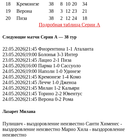
18
Кремонезе
38
8
10
20
34
19
Верона
38
3
12
23
21
20
Пиза
38
2
12
24
18
Подробная таблица Серии А
Следующие матчи Серии А — 38 тур
22.05.2026|21:45 Фиорентина 1-1 Аталанта
23.05.2026|19:00 Болонья 3-3 Интер
23.05.2026|21:45 Лацио 2-1 Пиза
24.05.2026|16:00 Парма 1-0 Сассуоло
24.05.2026|19:00 Наполи 1-0 Удинезе
24.05.2026|21:45 Кремонезе 1-4 Комо
24.05.2026|21:45 Лечче 1-0 Дженоа
24.05.2026|21:45 Милан 1-2 Кальяри
24.05.2026|21:45 Торино 2-2 Ювентус
24.05.2026|21:45 Верона 0-2 Рома
Лазарет Милана
Пулишич - выздоровление неизвестно Санти Хименес -
выздоровление неизвестно Марио Хила - выздоровление
неизвестно