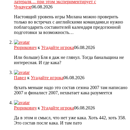
латераля… при этом экспериментирует с
Чуквуезе
06.08.2026
Настоящий уровень игры Милана можно проверить
только во встречах с английскими командами,и нужно
поблагодарить составителей календаря предсезонной
подготовки за возможность…
Рюрикович
к
Угадайте игрока
06.08.2026
Или больше) Бля я даж не глянул. Тогда банальщина не
интересная. И где кака?
Павел
к
Угадайте игрока
06.08.2026
бухать меньше надо это состав сезона 2007 там написано
2007 и финалист 2007, нехватает кака разумеется
Рюрикович
к
Угадайте игрока
06.08.2026
Да в этом и смысл, что нет уже кака. Хоть 442, хоть 358.
Это состав после кака. И там пато