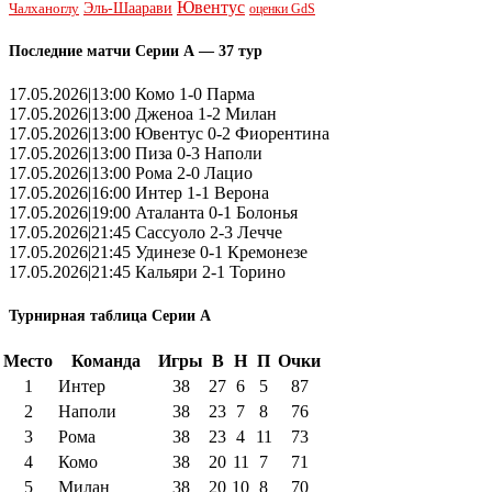
Ювентус
Эль-Шаарави
Чалханоглу
оценки GdS
Последние матчи Серии А — 37 тур
17.05.2026|13:00 Комо 1-0 Парма
17.05.2026|13:00 Дженоа 1-2 Милан
17.05.2026|13:00 Ювентус 0-2 Фиорентина
17.05.2026|13:00 Пиза 0-3 Наполи
17.05.2026|13:00 Рома 2-0 Лацио
17.05.2026|16:00 Интер 1-1 Верона
17.05.2026|19:00 Аталанта 0-1 Болонья
17.05.2026|21:45 Сассуоло 2-3 Лечче
17.05.2026|21:45 Удинезе 0-1 Кремонезе
17.05.2026|21:45 Кальяри 2-1 Торино
Турнирная таблица Серии А
Место
Команда
Игры
В
Н
П
Очки
1
Интер
38
27
6
5
87
2
Наполи
38
23
7
8
76
3
Рома
38
23
4
11
73
4
Комо
38
20
11
7
71
5
Милан
38
20
10
8
70