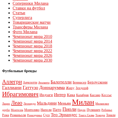
Соперники Милана
Ставки на футбол
Статьи
Суперлига
Товарищеские матчи
Трансферы Милана
Фото Милана
Чемпионат мира 2010
Чемпионат мира 2014
Чемпионат мира 2018
Чемпионат мира 2022
Чемпионат мира 2026
Чемпионат мира 2030
Футбольные бренды
Аллегри
Балотелли
Берлускони
Беннасер
Анчелотти
Аталанта
Галлиани
Гаттузо
Доннарумма
Жиру
Зеедорф
Ибрагимович
Интер
Кака
Индзаги
Кессье
Калабрия
Кассано
Милан
Леао
Мальдини
Меньян
Леонардо
Лацио
Миланское
Пиоли
Пато
Наполи
Монтоливо
Пулишич
Монтелла
Пирло
дерби
Робиньо
Тео Эрнандес
Рома
Романьоли
Сусо
Тонали
Роналдиньо
Тиаго Силва
Томори