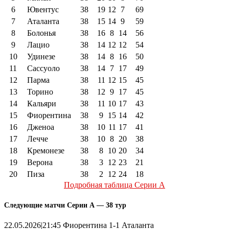
6
Ювентус
38
19
12
7
69
7
Аталанта
38
15
14
9
59
8
Болонья
38
16
8
14
56
9
Лацио
38
14
12
12
54
10
Удинезе
38
14
8
16
50
11
Сассуоло
38
14
7
17
49
12
Парма
38
11
12
15
45
13
Торино
38
12
9
17
45
14
Кальяри
38
11
10
17
43
15
Фиорентина
38
9
15
14
42
16
Дженоа
38
10
11
17
41
17
Лечче
38
10
8
20
38
18
Кремонезе
38
8
10
20
34
19
Верона
38
3
12
23
21
20
Пиза
38
2
12
24
18
Подробная таблица Серии А
Следующие матчи Серии А — 38 тур
22.05.2026|21:45 Фиорентина 1-1 Аталанта