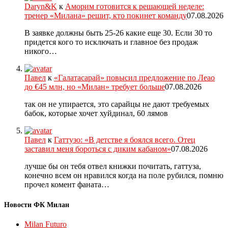
Daryn&K
к
Аморим готовится к решающей неделе:
тренер «Милана» решит, кто покинет команду
07.08.2026
В заявке должны быть 25-26 какие еще 30. Если 30 то
придется кого то исключать и главное без продаж
никого…
Павел
к
«Галатасарай» повысил предложение по Леао
до €45 млн, но «Милан» требует больше
07.08.2026
так он не упирается, это сарайцы не дают требуемых
бабок, которые хочет хуйдинал, 60 лямов
Павел
к
Гаттузо: «В детстве я боялся всего. Отец
заставил меня бороться с диким кабаном»
07.08.2026
лучше бы он тебя отвел книжки почитать, гаттуза,
конечно всем он нравился когда на поле рубился, помню
прочел комент фаната…
Новости ФК Милан
Milan Futuro