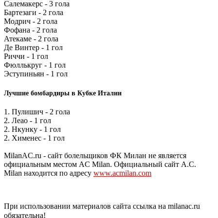
Салемакерс - 3 гола
Бартезаги - 2 гола
Модрич - 2 гола
Фофана - 2 гола
Атекаме - 2 гола
Де Винтер - 1 гол
Риччи - 1 гол
Фюллькруг - 1 гол
Эступиньян - 1 гол
Лучшие бомбардиры в Кубке Италии
1. Пулишич - 2 гола
2. Леао - 1 гол
2. Нкунку - 1 гол
2. Хименес - 1 гол
MilanAC.ru - сайт болельщиков ФК Милан не является
официальным местом AC Milan. Официальный сайт A.C.
Milan находится по адресу
www.acmilan.com
При использовании материалов сайта ссылка на milanac.ru
обязательна!