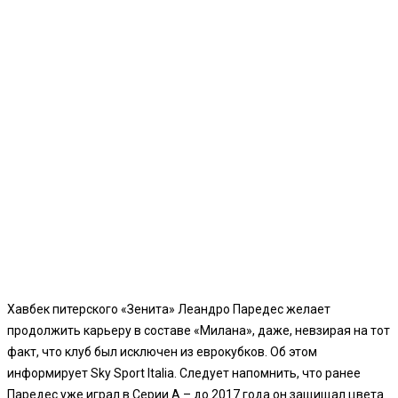
Хавбек питерского «Зенита» Леандро Паредес желает
продолжить карьеру в составе «Милана», даже, невзирая на тот
факт, что клуб был исключен из еврокубков. Об этом
информирует Sky Sport Italia. Следует напомнить, что ранее
Паредес уже играл в Серии А – до 2017 года он защищал цвета