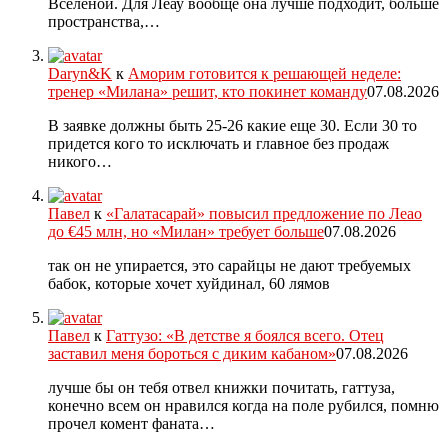
Вселеной. Для Леау вообще она лучше подходит, больше
пространства,…
Daryn&K
к
Аморим готовится к решающей неделе:
тренер «Милана» решит, кто покинет команду
07.08.2026
В заявке должны быть 25-26 какие еще 30. Если 30 то
придется кого то исключать и главное без продаж
никого…
Павел
к
«Галатасарай» повысил предложение по Леао
до €45 млн, но «Милан» требует больше
07.08.2026
так он не упирается, это сарайцы не дают требуемых
бабок, которые хочет хуйдинал, 60 лямов
Павел
к
Гаттузо: «В детстве я боялся всего. Отец
заставил меня бороться с диким кабаном»
07.08.2026
лучше бы он тебя отвел книжки почитать, гаттуза,
конечно всем он нравился когда на поле рубился, помню
прочел комент фаната…