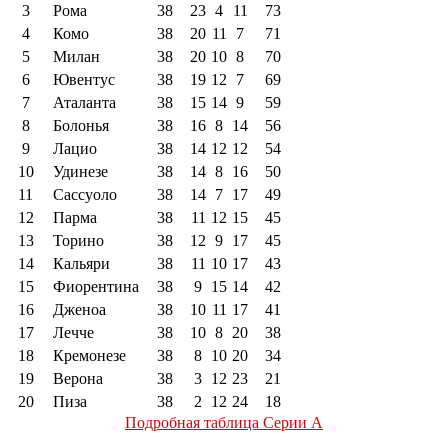
3
Рома
38
23
4
11
73
4
Комо
38
20
11
7
71
5
Милан
38
20
10
8
70
6
Ювентус
38
19
12
7
69
7
Аталанта
38
15
14
9
59
8
Болонья
38
16
8
14
56
9
Лацио
38
14
12
12
54
10
Удинезе
38
14
8
16
50
11
Сассуоло
38
14
7
17
49
12
Парма
38
11
12
15
45
13
Торино
38
12
9
17
45
14
Кальяри
38
11
10
17
43
15
Фиорентина
38
9
15
14
42
16
Дженоа
38
10
11
17
41
17
Лечче
38
10
8
20
38
18
Кремонезе
38
8
10
20
34
19
Верона
38
3
12
23
21
20
Пиза
38
2
12
24
18
Подробная таблица Серии А