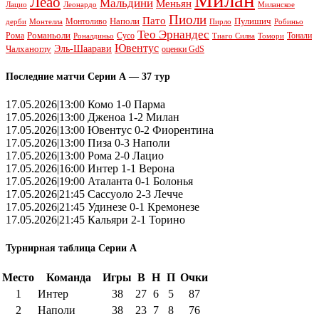
Леао
Мальдини
Меньян
Леонардо
Лацио
Миланское
Пиоли
Пато
Наполи
Монтоливо
Пулишич
Монтелла
Пирло
дерби
Робиньо
Тео Эрнандес
Рома
Романьоли
Сусо
Тонали
Роналдиньо
Тиаго Силва
Томори
Ювентус
Эль-Шаарави
Чалханоглу
оценки GdS
Последние матчи Серии А — 37 тур
17.05.2026|13:00 Комо 1-0 Парма
17.05.2026|13:00 Дженоа 1-2 Милан
17.05.2026|13:00 Ювентус 0-2 Фиорентина
17.05.2026|13:00 Пиза 0-3 Наполи
17.05.2026|13:00 Рома 2-0 Лацио
17.05.2026|16:00 Интер 1-1 Верона
17.05.2026|19:00 Аталанта 0-1 Болонья
17.05.2026|21:45 Сассуоло 2-3 Лечче
17.05.2026|21:45 Удинезе 0-1 Кремонезе
17.05.2026|21:45 Кальяри 2-1 Торино
Турнирная таблица Серии А
Место
Команда
Игры
В
Н
П
Очки
1
Интер
38
27
6
5
87
2
Наполи
38
23
7
8
76