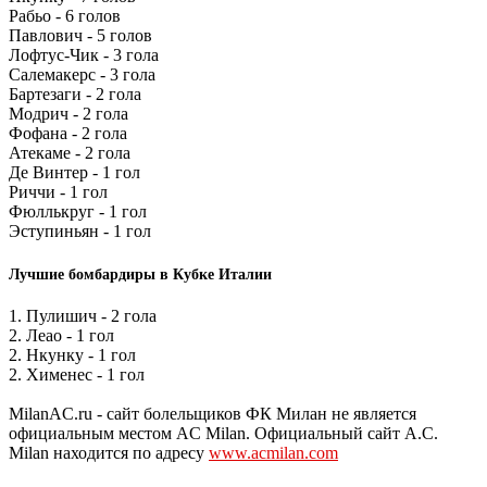
Рабьо - 6 голов
Павлович - 5 голов
Лофтус-Чик - 3 гола
Салемакерс - 3 гола
Бартезаги - 2 гола
Модрич - 2 гола
Фофана - 2 гола
Атекаме - 2 гола
Де Винтер - 1 гол
Риччи - 1 гол
Фюллькруг - 1 гол
Эступиньян - 1 гол
Лучшие бомбардиры в Кубке Италии
1. Пулишич - 2 гола
2. Леао - 1 гол
2. Нкунку - 1 гол
2. Хименес - 1 гол
MilanAC.ru - сайт болельщиков ФК Милан не является
официальным местом AC Milan. Официальный сайт A.C.
Milan находится по адресу
www.acmilan.com