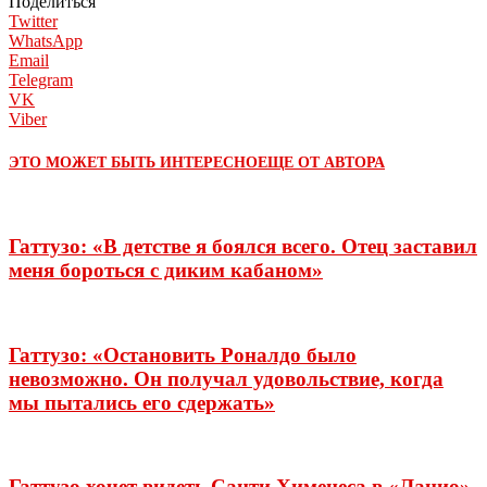
Поделиться
Twitter
WhatsApp
Email
Telegram
VK
Viber
ЭТО МОЖЕТ БЫТЬ ИНТЕРЕСНО
ЕЩЕ ОТ АВТОРА
Гаттузо: «В детстве я боялся всего. Отец заставил
меня бороться с диким кабаном»
Гаттузо: «Остановить Роналдо было
невозможно. Он получал удовольствие, когда
мы пытались его сдержать»
Гаттузо хочет видеть Санти Хименеса в «Лацио»