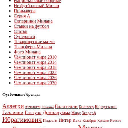
Национальные сборные
Не футбольный Милан
Примавера
Серия А
Соперники Милана
Ставки на футбол
Статьи
Суперлига
Товарищеские матчи
Трансферы Милана
Фото Милана
Чемпионат мира 2010
Чемпионат мира 2014
Чемпионат мира 2018
Чемпионат мира 2022
Чемпионат мира 2026
Чемпионат мира 2030
Футбольные бренды
Аллегри
Балотелли
Берлускони
Беннасер
Анчелотти
Аталанта
Галлиани
Гаттузо
Доннарумма
Жиру
Зеедорф
Ибрагимович
Интер
Кака
Индзаги
Кессье
Калабрия
Кассано
Милан