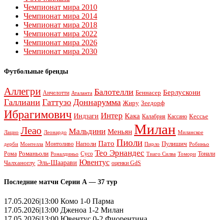
Чемпионат мира 2010
Чемпионат мира 2014
Чемпионат мира 2018
Чемпионат мира 2022
Чемпионат мира 2026
Чемпионат мира 2030
Футбольные бренды
Аллегри
Балотелли
Берлускони
Беннасер
Анчелотти
Аталанта
Галлиани
Гаттузо
Доннарумма
Жиру
Зеедорф
Ибрагимович
Интер
Кака
Индзаги
Кессье
Калабрия
Кассано
Милан
Леао
Мальдини
Меньян
Леонардо
Лацио
Миланское
Пиоли
Пато
Наполи
Монтоливо
Пулишич
Монтелла
Пирло
дерби
Робиньо
Тео Эрнандес
Рома
Романьоли
Сусо
Тонали
Роналдиньо
Тиаго Силва
Томори
Ювентус
Эль-Шаарави
Чалханоглу
оценки GdS
Последние матчи Серии А — 37 тур
17.05.2026|13:00 Комо 1-0 Парма
17.05.2026|13:00 Дженоа 1-2 Милан
17.05.2026|13:00 Ювентус 0-2 Фиорентина