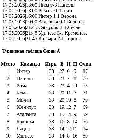
17.05.2026|13:00 Пиза 0-3 Наполи
17.05.2026|13:00 Рома 2-0 Лацио
17.05.2026|16:00 Интер 1-1 Верона
17.05.2026|19:00 Аталанта 0-1 Болонья
17.05.2026|21:45 Сассуоло 2-3 Лечче
17.05.2026|21:45 Удинезе 0-1 Кремонезе
17.05.2026|21:45 Кальяри 2-1 Торино
Турнирная таблица Серии А
Место
Команда
Игры
В
Н
П
Очки
1
Интер
38
27
6
5
87
2
Наполи
38
23
7
8
76
3
Рома
38
23
4
11
73
4
Комо
38
20
11
7
71
5
Милан
38
20
10
8
70
6
Ювентус
38
19
12
7
69
7
Аталанта
38
15
14
9
59
8
Болонья
38
16
8
14
56
9
Лацио
38
14
12
12
54
10
Удинезе
38
14
8
16
50