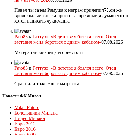
Павел ты зачем Рамуша к неграм прилепил🤣,он же
вроде былый,слегка просто загоревшый,я думаю что ты
хотел написать чуквачанга
Pato83
к
Гаттузо: «В детстве я боялся всего. Отец
заставил меня бороться с диким кабаном»
07.08.2026
Матерации мизинца его не стоит
Pato83
к
Гаттузо: «В детстве я боялся всего. Отец
заставил меня бороться с диким кабаном»
07.08.2026
Сравнили тоже мне с матрасом.
Новости ФК Милан
Milan Futuro
Болельщики Милана
Видео Милана
Евро 2012
Евро 2016
Евро 2020