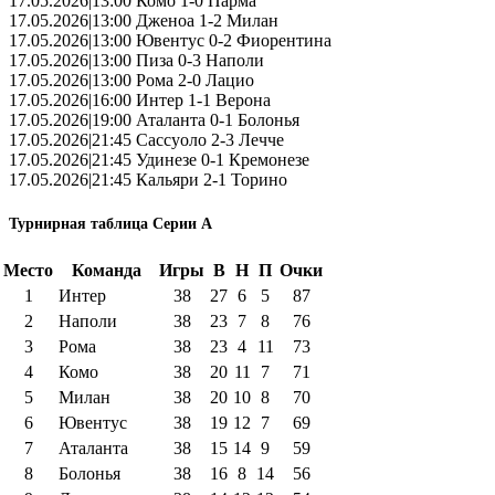
17.05.2026|13:00 Комо 1-0 Парма
17.05.2026|13:00 Дженоа 1-2 Милан
17.05.2026|13:00 Ювентус 0-2 Фиорентина
17.05.2026|13:00 Пиза 0-3 Наполи
17.05.2026|13:00 Рома 2-0 Лацио
17.05.2026|16:00 Интер 1-1 Верона
17.05.2026|19:00 Аталанта 0-1 Болонья
17.05.2026|21:45 Сассуоло 2-3 Лечче
17.05.2026|21:45 Удинезе 0-1 Кремонезе
17.05.2026|21:45 Кальяри 2-1 Торино
Турнирная таблица Серии А
Место
Команда
Игры
В
Н
П
Очки
1
Интер
38
27
6
5
87
2
Наполи
38
23
7
8
76
3
Рома
38
23
4
11
73
4
Комо
38
20
11
7
71
5
Милан
38
20
10
8
70
6
Ювентус
38
19
12
7
69
7
Аталанта
38
15
14
9
59
8
Болонья
38
16
8
14
56