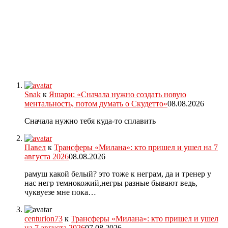
Snak
к
Яшари: «Сначала нужно создать новую
ментальность, потом думать о Скудетто»
08.08.2026
Сначала нужно тебя куда-то сплавить
Павел
к
Трансферы «Милана»: кто пришел и ушел на 7
августа 2026
08.08.2026
рамуш какой белый? это тоже к неграм, да и тренер у
нас негр темнокожий,негры разные бывают ведь,
чуквуезе мне пока…
centurion73
к
Трансферы «Милана»: кто пришел и ушел
на 7 августа 2026
07.08.2026