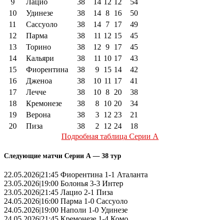
9
Лацио
38
14
12
12
54
10
Удинезе
38
14
8
16
50
11
Сассуоло
38
14
7
17
49
12
Парма
38
11
12
15
45
13
Торино
38
12
9
17
45
14
Кальяри
38
11
10
17
43
15
Фиорентина
38
9
15
14
42
16
Дженоа
38
10
11
17
41
17
Лечче
38
10
8
20
38
18
Кремонезе
38
8
10
20
34
19
Верона
38
3
12
23
21
20
Пиза
38
2
12
24
18
Подробная таблица Серии А
Следующие матчи Серии А — 38 тур
22.05.2026|21:45 Фиорентина 1-1 Аталанта
23.05.2026|19:00 Болонья 3-3 Интер
23.05.2026|21:45 Лацио 2-1 Пиза
24.05.2026|16:00 Парма 1-0 Сассуоло
24.05.2026|19:00 Наполи 1-0 Удинезе
24.05.2026|21:45 Кремонезе 1-4 Комо