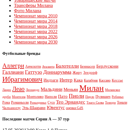
Товарищеские матчи
Трансферы Милана
Фото Милана
Чемпионат мира 2010
Чемпионат мира 2014
Чемпионат мира 2018
Чемпионат мира 2022
Чемпионат мира 2026
Чемпионат мира 2030
Футбольные бренды
Аллегри
Балотелли
Берлускони
Беннасер
Анчелотти
Аталанта
Галлиани
Гаттузо
Доннарумма
Жиру
Зеедорф
Ибрагимович
Интер
Кака
Индзаги
Кессье
Калабрия
Кассано
Милан
Леао
Мальдини
Меньян
Леонардо
Лацио
Миланское
Пиоли
Пато
Наполи
Монтоливо
Пулишич
Монтелла
Пирло
дерби
Робиньо
Тео Эрнандес
Рома
Романьоли
Сусо
Тонали
Роналдиньо
Тиаго Силва
Томори
Ювентус
Эль-Шаарави
Чалханоглу
оценки GdS
Последние матчи Серии А — 37 тур