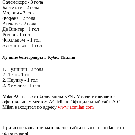
Салемакерс - 3 гола
Бартезаги - 2 гола
Модрич - 2 гола
Фофана - 2 гола
Атекаме - 2 гола
Де Винтер - 1 гол
Риччи - 1 гол
Фюллькруг - 1 гол
Эступиньян - 1 гол
Лучшие бомбардиры в Кубке Италии
1. Пулишич - 2 гола
2. Леао - 1 гол
2. Нкунку - 1 гол
2. Хименес - 1 гол
MilanAC.ru - сайт болельщиков ФК Милан не является
официальным местом AC Milan. Официальный сайт A.C.
Milan находится по адресу
www.acmilan.com
При использовании материалов сайта ссылка на milanac.ru
обязательна!