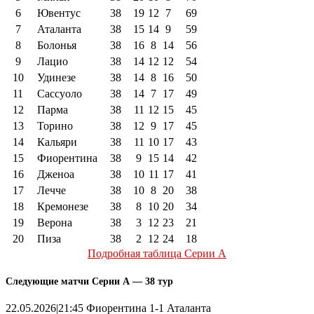
6
Ювентус
38
19
12
7
69
7
Аталанта
38
15
14
9
59
8
Болонья
38
16
8
14
56
9
Лацио
38
14
12
12
54
10
Удинезе
38
14
8
16
50
11
Сассуоло
38
14
7
17
49
12
Парма
38
11
12
15
45
13
Торино
38
12
9
17
45
14
Кальяри
38
11
10
17
43
15
Фиорентина
38
9
15
14
42
16
Дженоа
38
10
11
17
41
17
Лечче
38
10
8
20
38
18
Кремонезе
38
8
10
20
34
19
Верона
38
3
12
23
21
20
Пиза
38
2
12
24
18
Подробная таблица Серии А
Следующие матчи Серии А — 38 тур
22.05.2026|21:45 Фиорентина 1-1 Аталанта