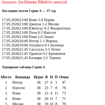
Ювентус
Эль-Шаарави
Чалханоглу
оценки GdS
Последние матчи Серии А — 37 тур
17.05.2026|13:00 Комо 1-0 Парма
17.05.2026|13:00 Дженоа 1-2 Милан
17.05.2026|13:00 Ювентус 0-2 Фиорентина
17.05.2026|13:00 Пиза 0-3 Наполи
17.05.2026|13:00 Рома 2-0 Лацио
17.05.2026|16:00 Интер 1-1 Верона
17.05.2026|19:00 Аталанта 0-1 Болонья
17.05.2026|21:45 Сассуоло 2-3 Лечче
17.05.2026|21:45 Удинезе 0-1 Кремонезе
17.05.2026|21:45 Кальяри 2-1 Торино
Турнирная таблица Серии А
Место
Команда
Игры
В
Н
П
Очки
1
Интер
38
27
6
5
87
2
Наполи
38
23
7
8
76
3
Рома
38
23
4
11
73
4
Комо
38
20
11
7
71
5
Милан
38
20
10
8
70