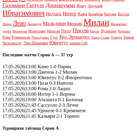
Галлиани
Гаттузо
Доннарумма
Жиру
Зеедорф
Ибрагимович
Интер
Кака
Индзаги
Кессье
Калабрия
Кассано
Милан
Леао
Мальдини
Меньян
Леонардо
Лацио
Миланское
Пиоли
Пато
Наполи
Монтоливо
Пулишич
Монтелла
Пирло
дерби
Робиньо
Тео Эрнандес
Рома
Романьоли
Сусо
Тонали
Роналдиньо
Тиаго Силва
Томори
Ювентус
Эль-Шаарави
Чалханоглу
оценки GdS
Последние матчи Серии А — 37 тур
17.05.2026|13:00 Комо 1-0 Парма
17.05.2026|13:00 Дженоа 1-2 Милан
17.05.2026|13:00 Ювентус 0-2 Фиорентина
17.05.2026|13:00 Пиза 0-3 Наполи
17.05.2026|13:00 Рома 2-0 Лацио
17.05.2026|16:00 Интер 1-1 Верона
17.05.2026|19:00 Аталанта 0-1 Болонья
17.05.2026|21:45 Сассуоло 2-3 Лечче
17.05.2026|21:45 Удинезе 0-1 Кремонезе
17.05.2026|21:45 Кальяри 2-1 Торино
Турнирная таблица Серии А