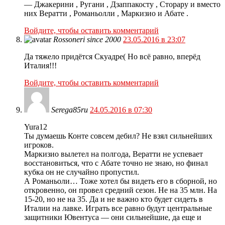
— Джакерини , Ругани , Дзаппакосту , Сторару и вместо
них Вератти , Романьолли , Маркизио и Абате .
Войдите, чтобы оставить комментарий
Rossoneri since 2000
23.05.2016 в 23:07
Да тяжело придётся Скуадре( Но всё равно, вперёд
Италия!!!
Войдите, чтобы оставить комментарий
Serega85ru
24.05.2016 в 07:30
Yura12
Ты думаешь Конте совсем дебил? Не взял сильнейших
игроков.
Маркизио вылетел на полгода, Вератти не успевает
восстановиться, что с Абате точно не знаю, но финал
кубка он не случайно пропустил.
А Романьоли… Тоже хотел бы видеть его в сборной, но
откровенно, он провел средний сезон. Не на 35 млн. На
15-20, но не на 35. Да и не важно кто будет сидеть в
Италии на лавке. Играть все равно будут центральные
защитники Ювентуса — они сильнейшие, да еще и