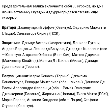
Предварительная заявка включает в себя 30 игроков, но до 1
июня наставнику Скуадры Адзурры придется отсеять еще
семерых:
Вратари
: Джанлуиджи Буффон (Ювентус), Федерико Маркетти
(Лацио), Сальваторе Сиригу (ПСЖ);
Защитники
: Давиде Астори (Фиорентина), Даниэле Ругани,
Андреа Барцальи, Леонардо Бонуччи, Джорджо Кьеллини (все
— Ювентус), Анджело Огбонна (Вест Хэм), Маттео Дармиан
(Манчестер Юнайтед), Маттиа Де Шильо (Милан), Давиде
Дзаппакоста (Торино);
Полузащитники
: Марко Бенасси (Торино), Джакомо
Бонавентура, Рикардо Монтоливо (оба — Милан), Даниэле Де
Росси, Алессандро Флоренци (оба — Рома), Эмануэле
Джаккерини (Болонья), Жоржиньо (Наполи), Тиаго Мотта (ПСЖ),
Марко Пароло, Антонио Кандрева (оба — Лацио), Стефано
Стураро (Ювентус);