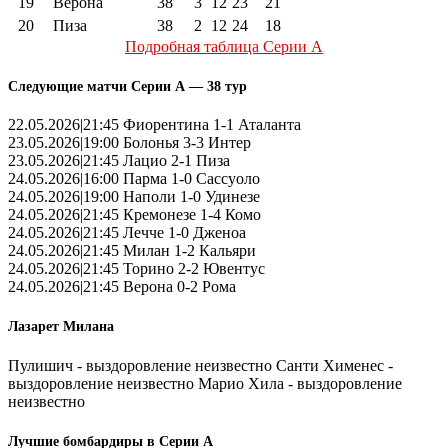
19
Верона
38
3
12
23
21
20
Пиза
38
2
12
24
18
Подробная таблица Серии А
Следующие матчи Серии А — 38 тур
22.05.2026|21:45 Фиорентина 1-1 Аталанта
23.05.2026|19:00 Болонья 3-3 Интер
23.05.2026|21:45 Лацио 2-1 Пиза
24.05.2026|16:00 Парма 1-0 Сассуоло
24.05.2026|19:00 Наполи 1-0 Удинезе
24.05.2026|21:45 Кремонезе 1-4 Комо
24.05.2026|21:45 Лечче 1-0 Дженоа
24.05.2026|21:45 Милан 1-2 Кальяри
24.05.2026|21:45 Торино 2-2 Ювентус
24.05.2026|21:45 Верона 0-2 Рома
Лазарет Милана
Пулишич - выздоровление неизвестно Санти Хименес -
выздоровление неизвестно Марио Хила - выздоровление
неизвестно
Лучшие бомбардиры в Серии А