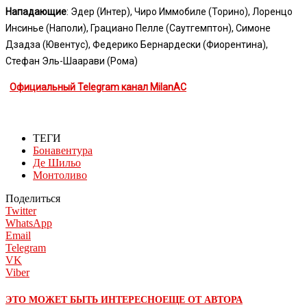
Нападающие
: Эдер (Интер), Чиро Иммобиле (Торино), Лоренцо
Инсинье (Наполи), Грациано Пелле (Саутгемптон), Симоне
Дзадза (Ювентус), Федерико Бернардески (Фиорентина),
Стефан Эль-Шаарави (Рома)
Официальный Telegram канал MilanAC
ТЕГИ
Бонавентура
Де Шильо
Монтоливо
Поделиться
Twitter
WhatsApp
Email
Telegram
VK
Viber
ЭТО МОЖЕТ БЫТЬ ИНТЕРЕСНО
ЕЩЕ ОТ АВТОРА