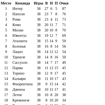
Место
Команда
Игры
В
Н
П
Очки
1
Интер
38
27
6
5
87
2
Наполи
38
23
7
8
76
3
Рома
38
23
4
11
73
4
Комо
38
20
11
7
71
5
Милан
38
20
10
8
70
6
Ювентус
38
19
12
7
69
7
Аталанта
38
15
14
9
59
8
Болонья
38
16
8
14
56
9
Лацио
38
14
12
12
54
10
Удинезе
38
14
8
16
50
11
Сассуоло
38
14
7
17
49
12
Парма
38
11
12
15
45
13
Торино
38
12
9
17
45
14
Кальяри
38
11
10
17
43
15
Фиорентина
38
9
15
14
42
16
Дженоа
38
10
11
17
41
17
Лечче
38
10
8
20
38
18
Кремонезе
38
8
10
20
34