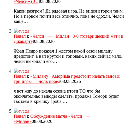
«Челси» (0-3)
08.08.2026
Какои разгром? Да рядовая игра. Не видел второи таим.
Но в первом почти весь отлично, пока не сдохли. Челси
ваще…
Павел
к
«Челси» — «Милан» 3-0 (товарищеский матч в
Джакарте)
08.08.2026
Жоап Педро показал 1 жестом какой сезон милану
предстоит, а нап крутой и топовый, каких сейчас мало,
челси выкопали его…
Павел
к
«Милану» Аморима предстоит начать заново:
три игры — ноль побед
08.08.2026
я вот жду до начала сезона итоги ТО что бы
окончателньо выводы сделать, продажа Томори будет
гвоздем в крышку гроба,…
Павел
к
Обсуждение матча «Челси» —
«Милан»
08.08.2026