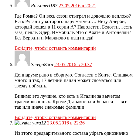
Rossoneri187
23.05.2016 в 20:21
Где Ромка? Он весь сезон отыграл и довольно неплохо?
Есть Ругани у которого пару матчей…. Нету Ачерби,
который вошел в 11 серии А? Паволетти, Белотти…есть
заза, пелле, Эдер, Иммобиле. Что с Абате и Антонелли?
Без Веррати и Маркизио в пзщ пизда!
Войдите, чтобы оставить комментарий
Serega85ru
23.05.2016 в 20:37
Доннаруме рано в сборную. Согласен с Конте. Слишком
много и так, 17 летний пацан может сломаться или
звезду поймать.
Видимо это лучшие, кто есть в Италии за вычетом
травмированных. Кроме Дзапакосты и Бенасси — все
так или иначе знакомые фамилии.
Войдите, чтобы оставить комментарий
yura12
23.05.2016 в 22:26
Из этого предваритеььного состава убрать однозначно