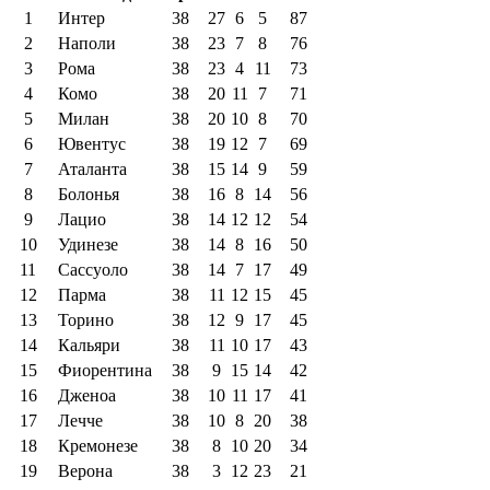
1
Интер
38
27
6
5
87
2
Наполи
38
23
7
8
76
3
Рома
38
23
4
11
73
4
Комо
38
20
11
7
71
5
Милан
38
20
10
8
70
6
Ювентус
38
19
12
7
69
7
Аталанта
38
15
14
9
59
8
Болонья
38
16
8
14
56
9
Лацио
38
14
12
12
54
10
Удинезе
38
14
8
16
50
11
Сассуоло
38
14
7
17
49
12
Парма
38
11
12
15
45
13
Торино
38
12
9
17
45
14
Кальяри
38
11
10
17
43
15
Фиорентина
38
9
15
14
42
16
Дженоа
38
10
11
17
41
17
Лечче
38
10
8
20
38
18
Кремонезе
38
8
10
20
34
19
Верона
38
3
12
23
21