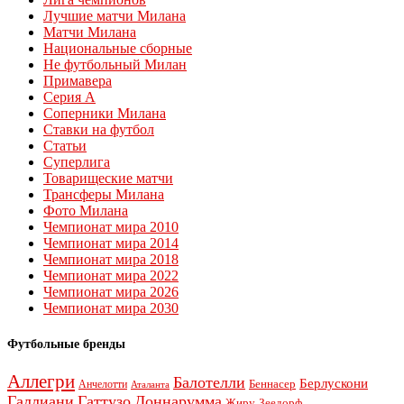
Лучшие матчи Милана
Матчи Милана
Национальные сборные
Не футбольный Милан
Примавера
Серия А
Соперники Милана
Ставки на футбол
Статьи
Суперлига
Товарищеские матчи
Трансферы Милана
Фото Милана
Чемпионат мира 2010
Чемпионат мира 2014
Чемпионат мира 2018
Чемпионат мира 2022
Чемпионат мира 2026
Чемпионат мира 2030
Футбольные бренды
Аллегри
Балотелли
Берлускони
Беннасер
Анчелотти
Аталанта
Галлиани
Гаттузо
Доннарумма
Жиру
Зеедорф