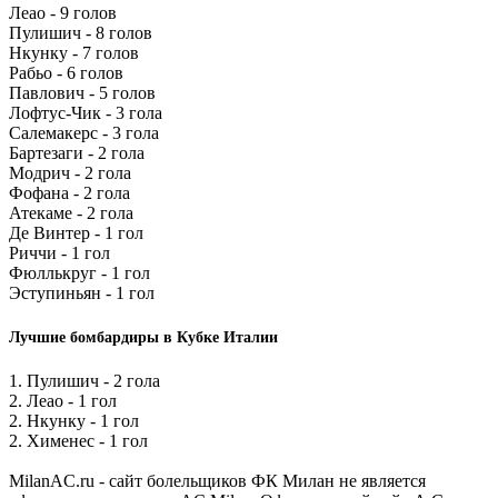
Леао - 9 голов
Пулишич - 8 голов
Нкунку - 7 голов
Рабьо - 6 голов
Павлович - 5 голов
Лофтус-Чик - 3 гола
Салемакерс - 3 гола
Бартезаги - 2 гола
Модрич - 2 гола
Фофана - 2 гола
Атекаме - 2 гола
Де Винтер - 1 гол
Риччи - 1 гол
Фюллькруг - 1 гол
Эступиньян - 1 гол
Лучшие бомбардиры в Кубке Италии
1. Пулишич - 2 гола
2. Леао - 1 гол
2. Нкунку - 1 гол
2. Хименес - 1 гол
MilanAC.ru - сайт болельщиков ФК Милан не является