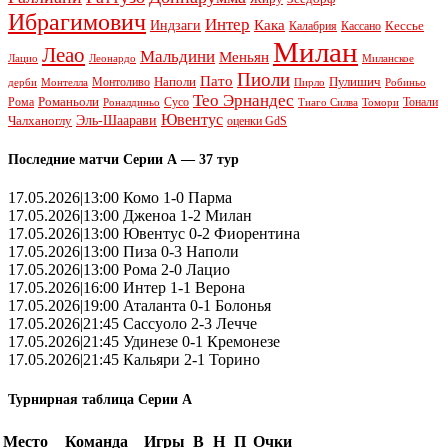
Ибрагимович
Интер
Кака
Индзаги
Кессье
Калабрия
Кассано
Милан
Леао
Мальдини
Меньян
Леонардо
Лацио
Миланское
Пиоли
Пато
Наполи
Монтоливо
Пулишич
Монтелла
Пирло
дерби
Робиньо
Тео Эрнандес
Рома
Романьоли
Сусо
Тонали
Роналдиньо
Тиаго Силва
Томори
Ювентус
Эль-Шаарави
Чалханоглу
оценки GdS
Последние матчи Серии А — 37 тур
17.05.2026|13:00 Комо 1-0 Парма
17.05.2026|13:00 Дженоа 1-2 Милан
17.05.2026|13:00 Ювентус 0-2 Фиорентина
17.05.2026|13:00 Пиза 0-3 Наполи
17.05.2026|13:00 Рома 2-0 Лацио
17.05.2026|16:00 Интер 1-1 Верона
17.05.2026|19:00 Аталанта 0-1 Болонья
17.05.2026|21:45 Сассуоло 2-3 Лечче
17.05.2026|21:45 Удинезе 0-1 Кремонезе
17.05.2026|21:45 Кальяри 2-1 Торино
Турнирная таблица Серии А
Место
Команда
Игры
В
Н
П
Очки