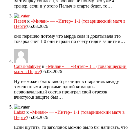
За томарку согласен, я вообще не пойму, это уже 4
тренер, если и у этого Палыч в старте будет, то…
Павел
к
«Милан» — «Интер» 1-1 (товарищеский матч в
Перте)
05.08.2026
оно перешло потому что мерда села и докатывала это
товарка счет 1-0 они играли по счету сидя в защите и…
CafarFataliyev
к
«Милан» — «Интер» 1-1 (товарищеский
матч в Перте)
05.08.2026
Ну не может быть такой разницы в стараниях между
замененными игроками одной команды-
первоначальный состав проиграл свой отрезок
вчистую,в защите был…
Labaz
к
«Милан» — «Интер» 1-1 (товарищеский матч в
Перте)
05.08.2026
Если шутить, то заголовок можно было бы написать, что