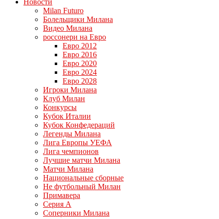
Новости
Milan Futuro
Болельщики Милана
Видео Милана
россонери на Евро
Евро 2012
Евро 2016
Евро 2020
Евро 2024
Евро 2028
Игроки Милана
Клуб Милан
Конкурсы
Кубок Италии
Кубок Конфедераций
Легенды Милана
Лига Европы УЕФА
Лига чемпионов
Лучшие матчи Милана
Матчи Милана
Национальные сборные
Не футбольный Милан
Примавера
Серия А
Соперники Милана