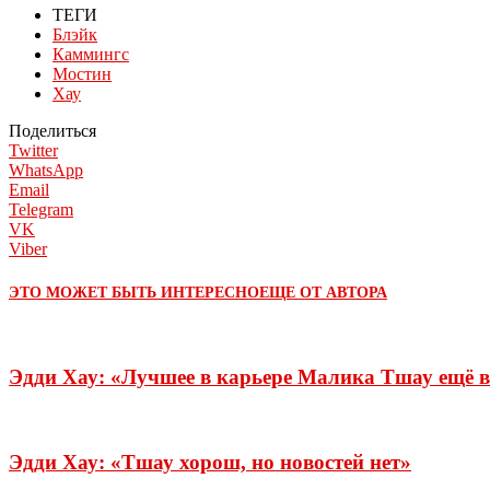
ТЕГИ
Блэйк
Каммингс
Мостин
Хау
Поделиться
Twitter
WhatsApp
Email
Telegram
VK
Viber
ЭТО МОЖЕТ БЫТЬ ИНТЕРЕСНО
ЕЩЕ ОТ АВТОРА
Эдди Хау: «Лучшее в карьере Малика Тшау ещё 
Эдди Хау: «Тшау хорош, но новостей нет»