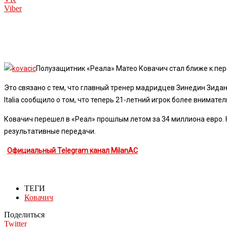
Viber
Полузащитник «Реала» Матео Ковачич стал ближе к пере
Это связано с тем, что главный тренер мадридцев Зинедин Зидан
Italia сообщило о том, что теперь 21-летний игрок более внимат
Ковачич перешел в «Реал» прошлым летом за 34 миллиона евро. На 
результативные передачи.
Официальный Telegram канал MilanAC
ТЕГИ
Ковачич
Поделиться
Twitter