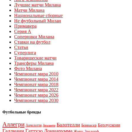
Лучшие матчи Милана
Матчи Милана
Национальные сборные
Не футбольный Милан
Примавера
Серия А
Соперники Милана
Ставки на футбол
Статьи
Суперлига
Товарищеские матчи
Трансферы Милана
Фото Милана
Чемпионат мира 2010
Чемпионат мира 2014
Чемпионат мира 2018
Чемпионат мира 2022
Чемпионат мира 2026
Чемпионат мира 2030
Футбольные бренды
Аллегри
Балотелли
Берлускони
Беннасер
Анчелотти
Аталанта
Галлиани
Гаттузо
Доннарумма
Жиру
Зеедорф