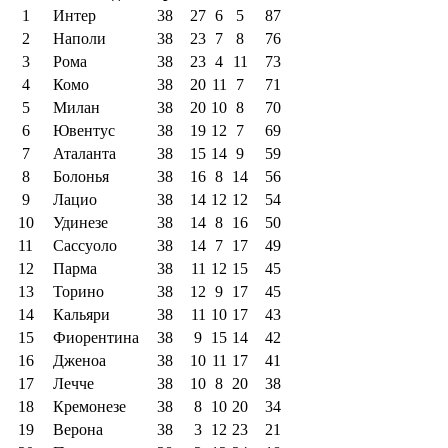
1
Интер
38
27
6
5
87
2
Наполи
38
23
7
8
76
3
Рома
38
23
4
11
73
4
Комо
38
20
11
7
71
5
Милан
38
20
10
8
70
6
Ювентус
38
19
12
7
69
7
Аталанта
38
15
14
9
59
8
Болонья
38
16
8
14
56
9
Лацио
38
14
12
12
54
10
Удинезе
38
14
8
16
50
11
Сассуоло
38
14
7
17
49
12
Парма
38
11
12
15
45
13
Торино
38
12
9
17
45
14
Кальяри
38
11
10
17
43
15
Фиорентина
38
9
15
14
42
16
Дженоа
38
10
11
17
41
17
Лечче
38
10
8
20
38
18
Кремонезе
38
8
10
20
34
19
Верона
38
3
12
23
21