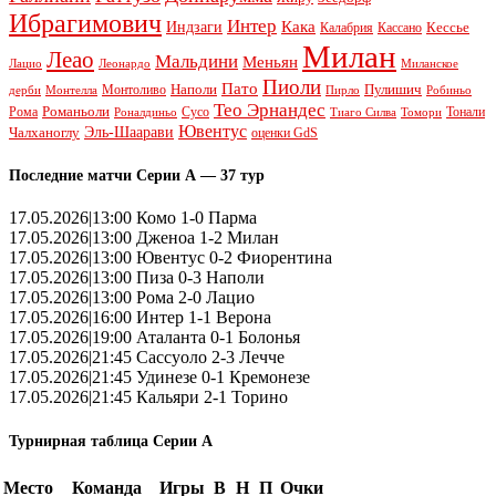
Ибрагимович
Интер
Кака
Индзаги
Кессье
Калабрия
Кассано
Милан
Леао
Мальдини
Меньян
Леонардо
Лацио
Миланское
Пиоли
Пато
Наполи
Монтоливо
Пулишич
Монтелла
Пирло
дерби
Робиньо
Тео Эрнандес
Рома
Романьоли
Сусо
Тонали
Роналдиньо
Тиаго Силва
Томори
Ювентус
Эль-Шаарави
Чалханоглу
оценки GdS
Последние матчи Серии А — 37 тур
17.05.2026|13:00 Комо 1-0 Парма
17.05.2026|13:00 Дженоа 1-2 Милан
17.05.2026|13:00 Ювентус 0-2 Фиорентина
17.05.2026|13:00 Пиза 0-3 Наполи
17.05.2026|13:00 Рома 2-0 Лацио
17.05.2026|16:00 Интер 1-1 Верона
17.05.2026|19:00 Аталанта 0-1 Болонья
17.05.2026|21:45 Сассуоло 2-3 Лечче
17.05.2026|21:45 Удинезе 0-1 Кремонезе
17.05.2026|21:45 Кальяри 2-1 Торино
Турнирная таблица Серии А
Место
Команда
Игры
В
Н
П
Очки