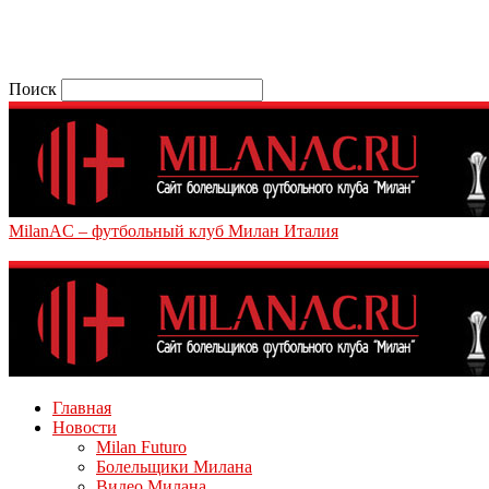
Поиск
MilanAC – футбольный клуб Милан Италия
Главная
Новости
Milan Futuro
Болельщики Милана
Видео Милана