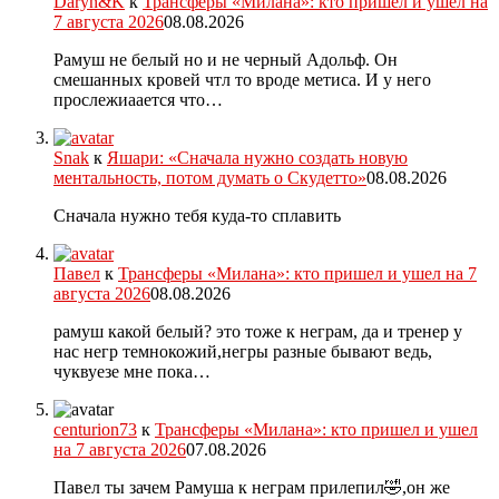
Daryn&K
к
Трансферы «Милана»: кто пришел и ушел на
7 августа 2026
08.08.2026
Рамуш не белый но и не черный Адольф. Он
смешанных кровей чтл то вроде метиса. И у него
прослежиаается что…
Snak
к
Яшари: «Сначала нужно создать новую
ментальность, потом думать о Скудетто»
08.08.2026
Сначала нужно тебя куда-то сплавить
Павел
к
Трансферы «Милана»: кто пришел и ушел на 7
августа 2026
08.08.2026
рамуш какой белый? это тоже к неграм, да и тренер у
нас негр темнокожий,негры разные бывают ведь,
чуквуезе мне пока…
centurion73
к
Трансферы «Милана»: кто пришел и ушел
на 7 августа 2026
07.08.2026
Павел ты зачем Рамуша к неграм прилепил🤣,он же