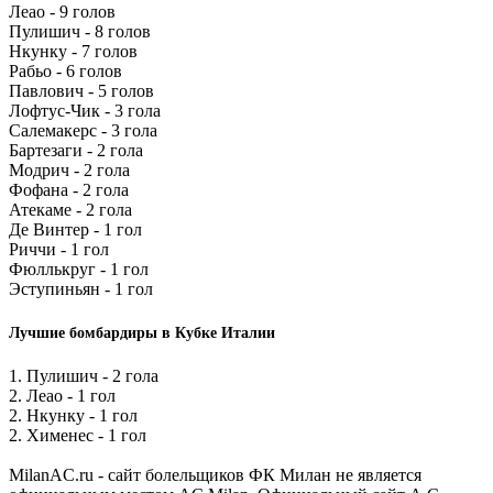
Леао - 9 голов
Пулишич - 8 голов
Нкунку - 7 голов
Рабьо - 6 голов
Павлович - 5 голов
Лофтус-Чик - 3 гола
Салемакерс - 3 гола
Бартезаги - 2 гола
Модрич - 2 гола
Фофана - 2 гола
Атекаме - 2 гола
Де Винтер - 1 гол
Риччи - 1 гол
Фюллькруг - 1 гол
Эступиньян - 1 гол
Лучшие бомбардиры в Кубке Италии
1. Пулишич - 2 гола
2. Леао - 1 гол
2. Нкунку - 1 гол
2. Хименес - 1 гол
MilanAC.ru - сайт болельщиков ФК Милан не является