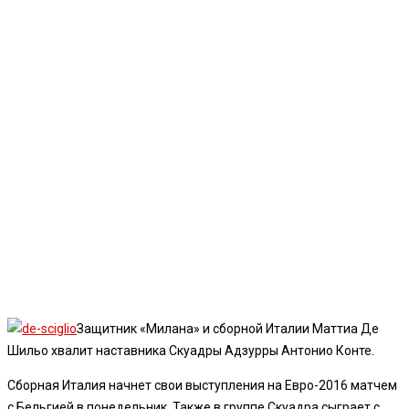
Защитник «Милана» и сборной Италии Маттиа Де
Шильо хвалит наставника Скуадры Адзурры Антонио Конте.
Сборная Италия начнет свои выступления на Евро-2016 матчем
с Бельгией в понедельник. Также в группе Скуадра сыграет с