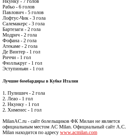
Нкунку - 7 голов
Рабьо - 6 голов
Павлович - 5 голов
Лофтус-Чик - 3 гола
Салемакерс - 3 гола
Бартезаги - 2 гола
Модрич - 2 гола
Фофана - 2 гола
Атекаме - 2 гола
Де Винтер - 1 гол
Риччи - 1 гол
Фюллькруг - 1 гол
Эступиньян - 1 гол
Лучшие бомбардиры в Кубке Италии
1. Пулишич - 2 гола
2. Леао - 1 гол
2. Нкунку - 1 гол
2. Хименес - 1 гол
MilanAC.ru - сайт болельщиков ФК Милан не является
официальным местом AC Milan. Официальный сайт A.C.
Milan находится по адресу
www.acmilan.com