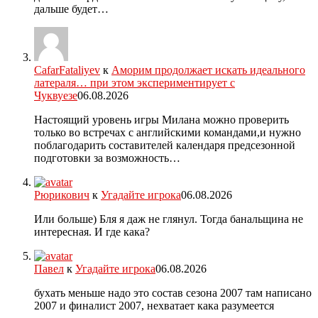
дальше будет…
CafarFataliyev
к
Аморим продолжает искать идеального
латераля… при этом экспериментирует с
Чуквуезе
06.08.2026
Настоящий уровень игры Милана можно проверить
только во встречах с английскими командами,и нужно
поблагодарить составителей календаря предсезонной
подготовки за возможность…
Рюрикович
к
Угадайте игрока
06.08.2026
Или больше) Бля я даж не глянул. Тогда банальщина не
интересная. И где кака?
Павел
к
Угадайте игрока
06.08.2026
бухать меньше надо это состав сезона 2007 там написано
2007 и финалист 2007, нехватает кака разумеется