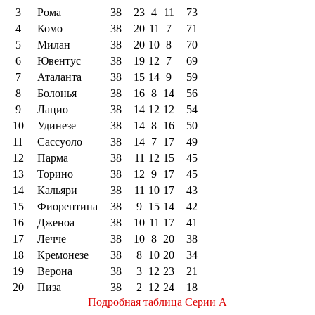
3
Рома
38
23
4
11
73
4
Комо
38
20
11
7
71
5
Милан
38
20
10
8
70
6
Ювентус
38
19
12
7
69
7
Аталанта
38
15
14
9
59
8
Болонья
38
16
8
14
56
9
Лацио
38
14
12
12
54
10
Удинезе
38
14
8
16
50
11
Сассуоло
38
14
7
17
49
12
Парма
38
11
12
15
45
13
Торино
38
12
9
17
45
14
Кальяри
38
11
10
17
43
15
Фиорентина
38
9
15
14
42
16
Дженоа
38
10
11
17
41
17
Лечче
38
10
8
20
38
18
Кремонезе
38
8
10
20
34
19
Верона
38
3
12
23
21
20
Пиза
38
2
12
24
18
Подробная таблица Серии А