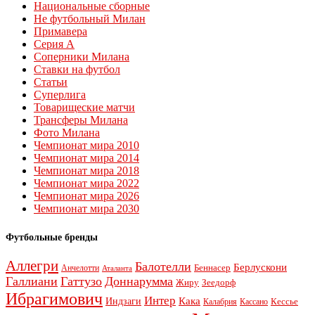
Национальные сборные
Не футбольный Милан
Примавера
Серия А
Соперники Милана
Ставки на футбол
Статьи
Суперлига
Товарищеские матчи
Трансферы Милана
Фото Милана
Чемпионат мира 2010
Чемпионат мира 2014
Чемпионат мира 2018
Чемпионат мира 2022
Чемпионат мира 2026
Чемпионат мира 2030
Футбольные бренды
Аллегри
Балотелли
Берлускони
Беннасер
Анчелотти
Аталанта
Галлиани
Гаттузо
Доннарумма
Жиру
Зеедорф
Ибрагимович
Интер
Кака
Индзаги
Кессье
Калабрия
Кассано