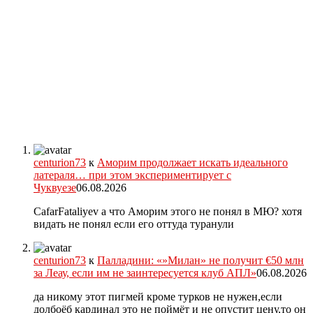
centurion73
к
Аморим продолжает искать идеального
латераля… при этом экспериментирует с
Чуквуезе
06.08.2026
CafarFataliyev а что Аморим этого не понял в МЮ? хотя
видать не понял если его оттуда туранули
centurion73
к
Палладини: «»Милан» не получит €50 млн
за Леау, если им не заинтересуется клуб АПЛ»
06.08.2026
да никому этот пигмей кроме турков не нужен,если
долбоёб кардинал это не поймёт и не опустит цену,то он