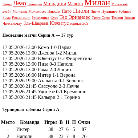
Милан
Леао
Мальдини
Меньян
Леонардо
Лацио
Миланское
Пиоли
Пато
Наполи
Монтоливо
Пулишич
Монтелла
Пирло
дерби
Робиньо
Тео Эрнандес
Рома
Романьоли
Сусо
Тонали
Роналдиньо
Тиаго Силва
Томори
Ювентус
Эль-Шаарави
Чалханоглу
оценки GdS
Последние матчи Серии А — 37 тур
17.05.2026|13:00 Комо 1-0 Парма
17.05.2026|13:00 Дженоа 1-2 Милан
17.05.2026|13:00 Ювентус 0-2 Фиорентина
17.05.2026|13:00 Пиза 0-3 Наполи
17.05.2026|13:00 Рома 2-0 Лацио
17.05.2026|16:00 Интер 1-1 Верона
17.05.2026|19:00 Аталанта 0-1 Болонья
17.05.2026|21:45 Сассуоло 2-3 Лечче
17.05.2026|21:45 Удинезе 0-1 Кремонезе
17.05.2026|21:45 Кальяри 2-1 Торино
Турнирная таблица Серии А
Место
Команда
Игры
В
Н
П
Очки
1
Интер
38
27
6
5
87
2
Наполи
38
23
7
8
76