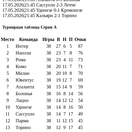
17.05.2026|21:45 Сассуоло 2-3 Лечче
17.05.2026|21:45 Удинезе 0-1 Кремонезе
17.05.2026|21:45 Кальяри 2-1 Торино
Турнирная таблица Серии А
Место
Команда
Игры
В
Н
П
Очки
1
Интер
38
27
6
5
87
2
Наполи
38
23
7
8
76
3
Рома
38
23
4
11
73
4
Комо
38
20
11
7
71
5
Милан
38
20
10
8
70
6
Ювентус
38
19
12
7
69
7
Аталанта
38
15
14
9
59
8
Болонья
38
16
8
14
56
9
Лацио
38
14
12
12
54
10
Удинезе
38
14
8
16
50
11
Сассуоло
38
14
7
17
49
12
Парма
38
11
12
15
45
13
Торино
38
12
9
17
45