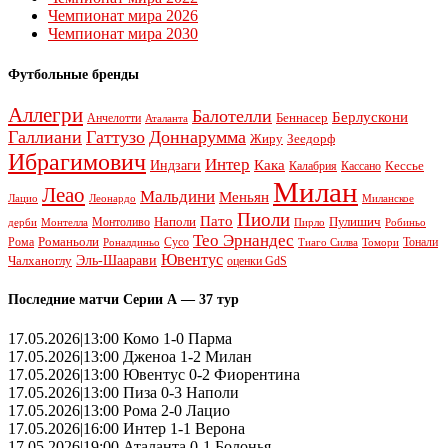
Чемпионат мира 2026
Чемпионат мира 2030
Футбольные бренды
Аллегри
Балотелли
Берлускони
Беннасер
Анчелотти
Аталанта
Галлиани
Гаттузо
Доннарумма
Жиру
Зеедорф
Ибрагимович
Интер
Кака
Индзаги
Кессье
Калабрия
Кассано
Милан
Леао
Мальдини
Меньян
Леонардо
Лацио
Миланское
Пиоли
Пато
Наполи
Монтоливо
Пулишич
Монтелла
Пирло
дерби
Робиньо
Тео Эрнандес
Рома
Романьоли
Сусо
Тонали
Роналдиньо
Тиаго Силва
Томори
Ювентус
Эль-Шаарави
Чалханоглу
оценки GdS
Последние матчи Серии А — 37 тур
17.05.2026|13:00 Комо 1-0 Парма
17.05.2026|13:00 Дженоа 1-2 Милан
17.05.2026|13:00 Ювентус 0-2 Фиорентина
17.05.2026|13:00 Пиза 0-3 Наполи
17.05.2026|13:00 Рома 2-0 Лацио
17.05.2026|16:00 Интер 1-1 Верона
17.05.2026|19:00 Аталанта 0-1 Болонья