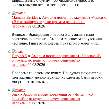
запрашиваемую сумму – 60 миллионов евро. Это
обстоятельство осложняет переговоры с…
Mamuka Beridze
к
Аморим после поражения от «Челси»:
«В ближайшую неделю примем решения по
игрокам»
09.08.2026
Великого Эквадорского игрока Эспумизана надо
обязательно оставить. Аморим ты совсем ебнулся или
частично. Гнать этих днарей пока кто-то хочет или…
Daryn&K
к
Аморим после поражения от «Челси»: «В
ближайшую неделю примем решения по
игрокам»
09.08.2026
Проблема ни в том кто купит. Найдуться покупатели,
при желании можно и скидочку сделать. Сами игроки
могут не захотеть и…
Snak
к
Аморим после поражения от «Челси»: «В
ближайшую неделю примем решения по
игрокам»
09.08.2026