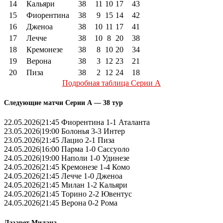
14
Кальяри
38
11
10
17
43
15
Фиорентина
38
9
15
14
42
16
Дженоа
38
10
11
17
41
17
Лечче
38
10
8
20
38
18
Кремонезе
38
8
10
20
34
19
Верона
38
3
12
23
21
20
Пиза
38
2
12
24
18
Подробная таблица Серии А
Следующие матчи Серии А — 38 тур
22.05.2026|21:45 Фиорентина 1-1 Аталанта
23.05.2026|19:00 Болонья 3-3 Интер
23.05.2026|21:45 Лацио 2-1 Пиза
24.05.2026|16:00 Парма 1-0 Сассуоло
24.05.2026|19:00 Наполи 1-0 Удинезе
24.05.2026|21:45 Кремонезе 1-4 Комо
24.05.2026|21:45 Лечче 1-0 Дженоа
24.05.2026|21:45 Милан 1-2 Кальяри
24.05.2026|21:45 Торино 2-2 Ювентус
24.05.2026|21:45 Верона 0-2 Рома
Лазарет Милана