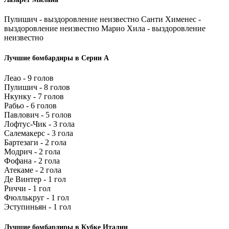
Пулишич - выздоровление неизвестно Санти Хименес -
выздоровление неизвестно Марио Хила - выздоровление
неизвестно
Лучшие бомбардиры в Серии А
Леао - 9 голов
Пулишич - 8 голов
Нкунку - 7 голов
Рабьо - 6 голов
Павлович - 5 голов
Лофтус-Чик - 3 гола
Салемакерс - 3 гола
Бартезаги - 2 гола
Модрич - 2 гола
Фофана - 2 гола
Атекаме - 2 гола
Де Винтер - 1 гол
Риччи - 1 гол
Фюллькруг - 1 гол
Эступиньян - 1 гол
Лучшие бомбардиры в Кубке Италии