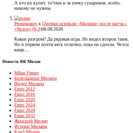
А кто их купит, то?они и за пачку сухариков, особо,
никому не нужны
Рюрикович
к
Оценки игрокам «Милана» после матча с
«Челси» (0-3)
08.08.2026
Какои разгром? Да рядовая игра. Не видел второи таим.
Но в первом почти весь отлично, пока не сдохли. Челси
ваще…
Новости ФК Милан
Milan Futuro
Болельщики Милана
Видео Милана
Евро 2012
Евро 2016
Евро 2020
Евро 2024
Евро 2028
Евро 2032
Женский Милан
Игроки Милана
Клуб Милан