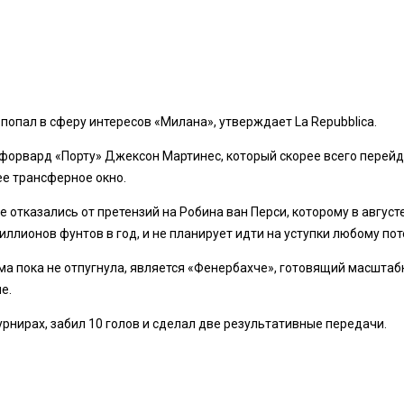
опал в сферу интересов «Милана», утверждает La Repubblica.
орвард «Порту» Джексон Мартинес, который скорее всего перейде
е трансферное окно.
же отказались от претензий на Робина ван Перси, которому в авгус
иллионов фунтов в год, и не планирует идти на уступки любому п
а пока не отпугнула, является «Фенербахче», готовящий масштаб
е.
урнирах, забил 10 голов и сделал две результативные передачи.