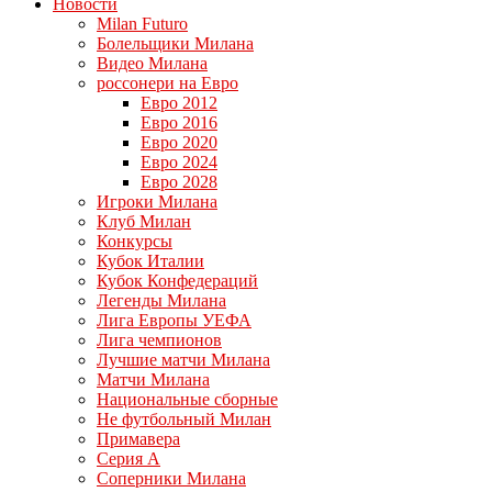
Новости
Milan Futuro
Болельщики Милана
Видео Милана
россонери на Евро
Евро 2012
Евро 2016
Евро 2020
Евро 2024
Евро 2028
Игроки Милана
Клуб Милан
Конкурсы
Кубок Италии
Кубок Конфедераций
Легенды Милана
Лига Европы УЕФА
Лига чемпионов
Лучшие матчи Милана
Матчи Милана
Национальные сборные
Не футбольный Милан
Примавера
Серия А
Соперники Милана