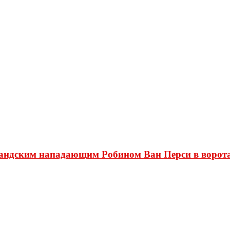
андским нападающим Робином Ван Перси в ворот