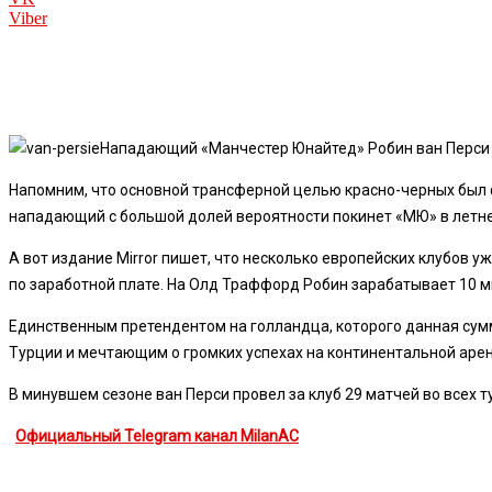
Viber
Нападающий «Манчестер Юнайтед» Робин ван Перси п
Напомним, что основной трансферной целью красно-черных был ф
нападающий с большой долей вероятности покинет «МЮ» в летне
А вот издание Mirror пишет, что несколько европейских клубов у
по заработной плате. На Олд Траффорд Робин зарабатывает 10 м
Единственным претендентом на голландца, которого данная сумм
Турции и мечтающим о громких успехах на континентальной арен
В минувшем сезоне ван Перси провел за клуб 29 матчей во всех т
Официальный Telegram канал MilanAC