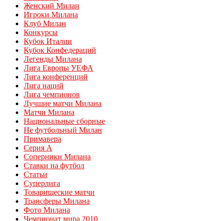
Женский Милан
Игроки Милана
Клуб Милан
Конкурсы
Кубок Италии
Кубок Конфедераций
Легенды Милана
Лига Европы УЕФА
Лига конференций
Лига наций
Лига чемпионов
Лучшие матчи Милана
Матчи Милана
Национальные сборные
Не футбольный Милан
Примавера
Серия А
Соперники Милана
Ставки на футбол
Статьи
Суперлига
Товарищеские матчи
Трансферы Милана
Фото Милана
Чемпионат мира 2010