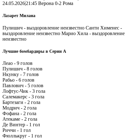
24.05.2026|21:45 Верона 0-2 Рома
Лазарет Милана
Пулишич - выздоровление неизвестно Санти Хименес -
выздоровление неизвестно Марио Хила - выздоровление
неизвестно
Лучшие бомбардиры в Серии А
Леао - 9 голов
Пулишич - 8 голов
Нкунку - 7 голов
Рабьо - 6 голов
Павлович - 5 голов
Лофтус-Чик - 3 гола
Салемакерс - 3 гола
Бартезаги - 2 гола
Модрич - 2 гола
Фофана - 2 гола
Атекаме - 2 гола
Де Винтер - 1 гол
Риччи - 1 гол
Фюллькруг - 1 гол