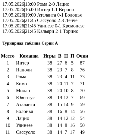
17.05.2026|13:00 Рома 2-0 Лацио
17.05.2026|16:00 Интер 1-1 Верона
17.05.2026|19:00 Аталанта 0-1 Болонья
17.05.2026|21:45 Сассуоло 2-3 Лечче
17.05.2026|21:45 Удинезе 0-1 Кремонезе
17.05.2026|21:45 Кальяри 2-1 Торино
Турнирная таблица Серии А
Место
Команда
Игры
В
Н
П
Очки
1
Интер
38
27
6
5
87
2
Наполи
38
23
7
8
76
3
Рома
38
23
4
11
73
4
Комо
38
20
11
7
71
5
Милан
38
20
10
8
70
6
Ювентус
38
19
12
7
69
7
Аталанта
38
15
14
9
59
8
Болонья
38
16
8
14
56
9
Лацио
38
14
12
12
54
10
Удинезе
38
14
8
16
50
11
Сассуоло
38
14
7
17
49