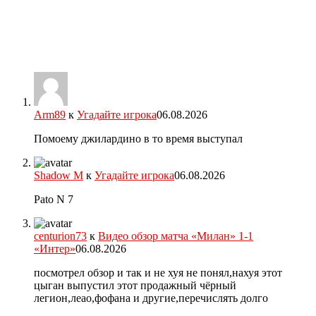
Arm89
к
Угадайте игрока
06.08.2026
Помоему джилардино в то время выступал
Shadow M
к
Угадайте игрока
06.08.2026
Pato N 7
centurion73
к
Видео обзор матча «Милан» 1-1
«Интер»
06.08.2026
посмотрел обзор и так и не хуя не понял,нахуя этот
цыган выпустил этот продажный чёрный
легион,леао,фофана и другие,перечислять долго