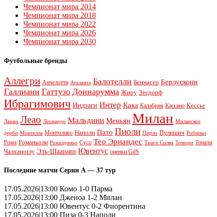
Чемпионат мира 2014
Чемпионат мира 2018
Чемпионат мира 2022
Чемпионат мира 2026
Чемпионат мира 2030
Футбольные бренды
Аллегри
Балотелли
Берлускони
Беннасер
Анчелотти
Аталанта
Галлиани
Гаттузо
Доннарумма
Жиру
Зеедорф
Ибрагимович
Интер
Кака
Индзаги
Кессье
Калабрия
Кассано
Милан
Леао
Мальдини
Меньян
Леонардо
Лацио
Миланское
Пиоли
Пато
Наполи
Монтоливо
Пулишич
Монтелла
Пирло
дерби
Робиньо
Тео Эрнандес
Рома
Романьоли
Сусо
Тонали
Роналдиньо
Тиаго Силва
Томори
Ювентус
Эль-Шаарави
Чалханоглу
оценки GdS
Последние матчи Серии А — 37 тур
17.05.2026|13:00 Комо 1-0 Парма
17.05.2026|13:00 Дженоа 1-2 Милан
17.05.2026|13:00 Ювентус 0-2 Фиорентина
17.05.2026|13:00 Пиза 0-3 Наполи