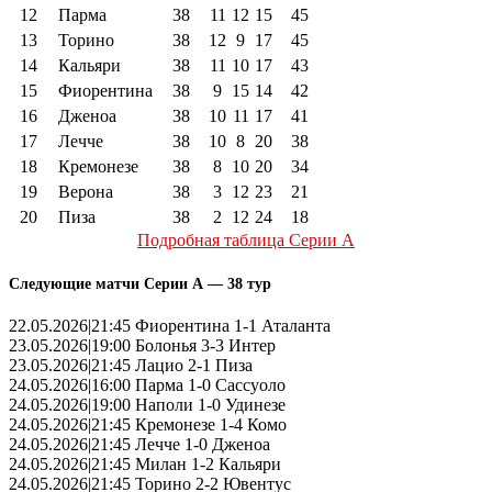
12
Парма
38
11
12
15
45
13
Торино
38
12
9
17
45
14
Кальяри
38
11
10
17
43
15
Фиорентина
38
9
15
14
42
16
Дженоа
38
10
11
17
41
17
Лечче
38
10
8
20
38
18
Кремонезе
38
8
10
20
34
19
Верона
38
3
12
23
21
20
Пиза
38
2
12
24
18
Подробная таблица Серии А
Следующие матчи Серии А — 38 тур
22.05.2026|21:45 Фиорентина 1-1 Аталанта
23.05.2026|19:00 Болонья 3-3 Интер
23.05.2026|21:45 Лацио 2-1 Пиза
24.05.2026|16:00 Парма 1-0 Сассуоло
24.05.2026|19:00 Наполи 1-0 Удинезе
24.05.2026|21:45 Кремонезе 1-4 Комо
24.05.2026|21:45 Лечче 1-0 Дженоа
24.05.2026|21:45 Милан 1-2 Кальяри
24.05.2026|21:45 Торино 2-2 Ювентус