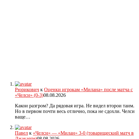
Рюрикович
к
Оценки игрокам «Милана» после матча с
«Челси» (0-3)
08.08.2026
Какои разгром? Да рядовая игра. Не видел второи таим.
Но в первом почти весь отлично, пока не сдохли. Челси
ваще…
Павел
к
«Челси» — «Милан» 3-0 (товарищеский матч в
Джакарте)
08.08.2026