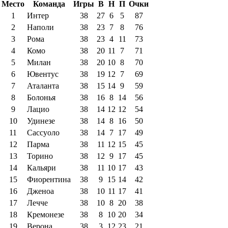
Место
Команда
Игры
В
Н
П
Очки
1
Интер
38
27
6
5
87
2
Наполи
38
23
7
8
76
3
Рома
38
23
4
11
73
4
Комо
38
20
11
7
71
5
Милан
38
20
10
8
70
6
Ювентус
38
19
12
7
69
7
Аталанта
38
15
14
9
59
8
Болонья
38
16
8
14
56
9
Лацио
38
14
12
12
54
10
Удинезе
38
14
8
16
50
11
Сассуоло
38
14
7
17
49
12
Парма
38
11
12
15
45
13
Торино
38
12
9
17
45
14
Кальяри
38
11
10
17
43
15
Фиорентина
38
9
15
14
42
16
Дженоа
38
10
11
17
41
17
Лечче
38
10
8
20
38
18
Кремонезе
38
8
10
20
34
19
Верона
38
3
12
23
21