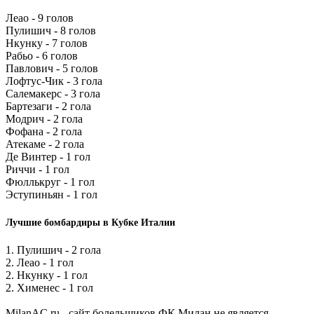
Леао - 9 голов
Пулишич - 8 голов
Нкунку - 7 голов
Рабьо - 6 голов
Павлович - 5 голов
Лофтус-Чик - 3 гола
Салемакерс - 3 гола
Бартезаги - 2 гола
Модрич - 2 гола
Фофана - 2 гола
Атекаме - 2 гола
Де Винтер - 1 гол
Риччи - 1 гол
Фюллькруг - 1 гол
Эступиньян - 1 гол
Лучшие бомбардиры в Кубке Италии
1. Пулишич - 2 гола
2. Леао - 1 гол
2. Нкунку - 1 гол
2. Хименес - 1 гол
MilanAC.ru - сайт болельщиков ФК Милан не является