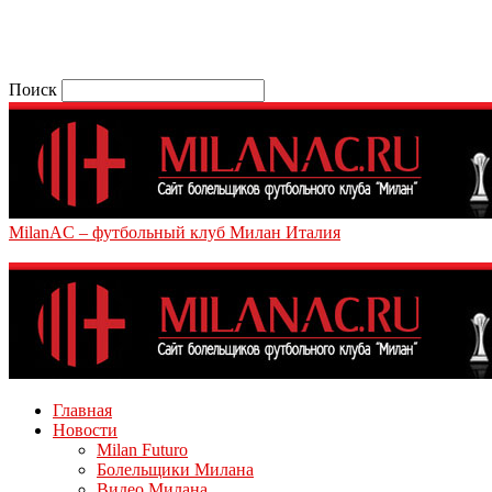
Поиск
MilanAC – футбольный клуб Милан Италия
Главная
Новости
Milan Futuro
Болельщики Милана
Видео Милана