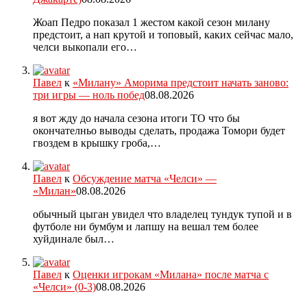
Жоап Педро показал 1 жестом какой сезон милану
предстоит, а нап крутой и топовый, каких сейчас мало,
челси выкопали его…
Павел
к
«Милану» Аморима предстоит начать заново:
три игры — ноль побед
08.08.2026
я вот жду до начала сезона итоги ТО что бы
окончателньо выводы сделать, продажа Томори будет
гвоздем в крышку гроба,…
Павел
к
Обсуждение матча «Челси» —
«Милан»
08.08.2026
обычный цыган увидел что владелец тундук тупой и в
футболе ни бумбум и лапшу на вешал тем более
хуйдинале был…
Павел
к
Оценки игрокам «Милана» после матча с
«Челси» (0-3)
08.08.2026