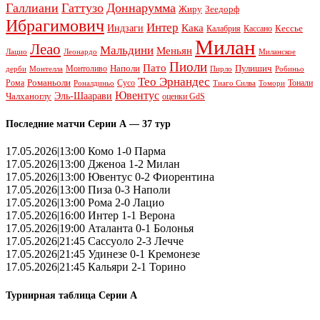
Галлиани
Гаттузо
Доннарумма
Жиру
Зеедорф
Ибрагимович
Интер
Кака
Индзаги
Кессье
Калабрия
Кассано
Милан
Леао
Мальдини
Меньян
Леонардо
Лацио
Миланское
Пиоли
Пато
Наполи
Монтоливо
Пулишич
Монтелла
Пирло
дерби
Робиньо
Тео Эрнандес
Рома
Романьоли
Сусо
Тонали
Роналдиньо
Тиаго Силва
Томори
Ювентус
Эль-Шаарави
Чалханоглу
оценки GdS
Последние матчи Серии А — 37 тур
17.05.2026|13:00 Комо 1-0 Парма
17.05.2026|13:00 Дженоа 1-2 Милан
17.05.2026|13:00 Ювентус 0-2 Фиорентина
17.05.2026|13:00 Пиза 0-3 Наполи
17.05.2026|13:00 Рома 2-0 Лацио
17.05.2026|16:00 Интер 1-1 Верона
17.05.2026|19:00 Аталанта 0-1 Болонья
17.05.2026|21:45 Сассуоло 2-3 Лечче
17.05.2026|21:45 Удинезе 0-1 Кремонезе
17.05.2026|21:45 Кальяри 2-1 Торино
Турнирная таблица Серии А