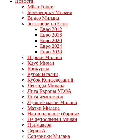
Новости
Milan Futuro
Болельщики Милана
Видео Милана
россонери на Евро
Евро 2012
Евро 2016
Евро 2020
Евро 2024
Евро 2028
Игроки Милана
Клуб Милан
Конкурсы
Кубок Италии
Кубок Конфедераций
Легенды Милана
Лига Европы УЕФА
Лига чемпионов
Лучшие матчи Милана
Матчи Милана
Национальные сборные
Не футбольный Милан
Примавера
Серия А
Соперники Милана