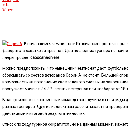
VK
Viber
В начавшемся чемпионате Италии развернется серьезна
фаворита в схватке за приз нет.
Два последних турнира не принес
лавры трофея
capocannoniere
.
Можно предположить , что нынешний чемпионат даст футбольной 
сбрасывать со счетов ветеранов Серии А не стоит . Большой спо
возможность на пополнение свое голевого счета и на завоевани
пропускает мячи от 34-37- летних ветеранов или наоборот от 18-
В наступившем сезоне многие команды заполучили в свои ряды 
разных тренеров. Другие коллективы рассчитывают на проверенн
действиями и итоговой результативностью.
Список по ходу турнира сократится , но на данный момент , кажет