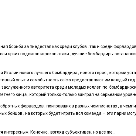
я борьба за пьедестал как среди клубов , так и среди форвардов
ли ярких подвигов игроков атаки , лучшие бомбардиры останавлив
Италии нового лучшего бомбардира , нового героя , который уста
ртивный опыт и самобытность calcio предоставляют им каждый год ,
е заслуженного авторитета среди молодых коллег по бомбардирско
летнего юнца , который только-только заиграл на серьезном уровн
добротных форвардов , поигравших в разных чемпионатах , в чемп
ых бойцов , на которых будет играть вся команда — эти парни мо
ся интересным. Конечно , взгляд субъективен, но все же…