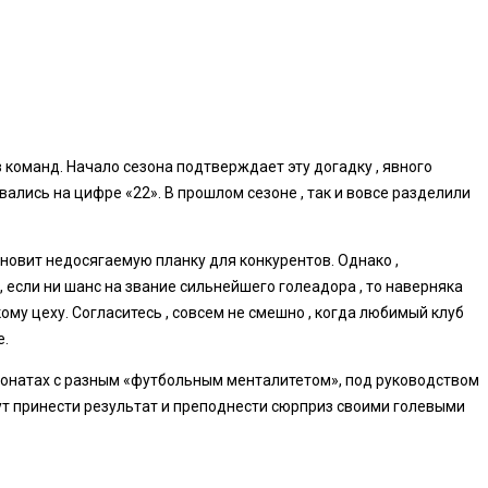
 команд. Начало сезона подтверждает эту догадку , явного
ались на цифре «22». В прошлом сезоне , так и вовсе разделили
новит недосягаемую планку для конкурентов. Однако ,
 если ни шанс на звание сильнейшего голеадора , то наверняка
му цеху. Согласитесь , совсем не смешно , когда любимый клуб
е.
ионатах с разным «футбольным менталитетом», под руководством
гут принести результат и преподнести сюрприз своими голевыми