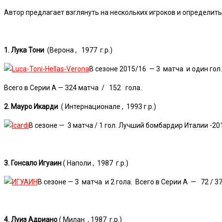
Автор предлагает взглянуть на нескольких игроков и определит
1. Лука Тони
(Верона , 1977 г.р.)
В сезоне 2015/16 — 3 матча и один гол
Всего в Серии А — 324 матча / 152 гола.
2. Мауро Икарди
( Интернационале , 1993 г.р.)
В сезоне — 3 матча / 1 гол. Лучший бомбардир Италии -20
3. Гонсало Игуаин
( Наполи , 1987 г.р.)
В сезоне — 3 матча и 2 гола. Всего в Серии А — 72 / 3
4. Луиз Адриано
( Милан , 1987 г.р.)