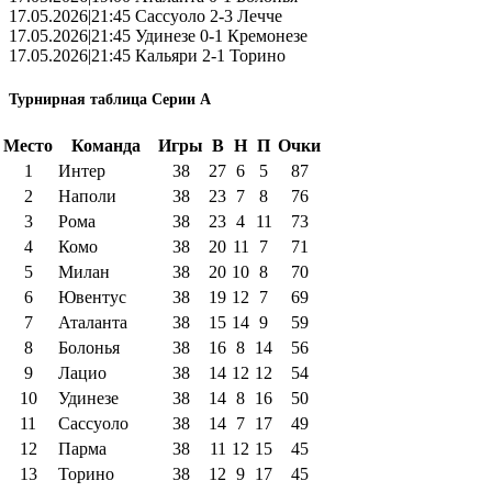
17.05.2026|21:45 Сассуоло 2-3 Лечче
17.05.2026|21:45 Удинезе 0-1 Кремонезе
17.05.2026|21:45 Кальяри 2-1 Торино
Турнирная таблица Серии А
Место
Команда
Игры
В
Н
П
Очки
1
Интер
38
27
6
5
87
2
Наполи
38
23
7
8
76
3
Рома
38
23
4
11
73
4
Комо
38
20
11
7
71
5
Милан
38
20
10
8
70
6
Ювентус
38
19
12
7
69
7
Аталанта
38
15
14
9
59
8
Болонья
38
16
8
14
56
9
Лацио
38
14
12
12
54
10
Удинезе
38
14
8
16
50
11
Сассуоло
38
14
7
17
49
12
Парма
38
11
12
15
45
13
Торино
38
12
9
17
45