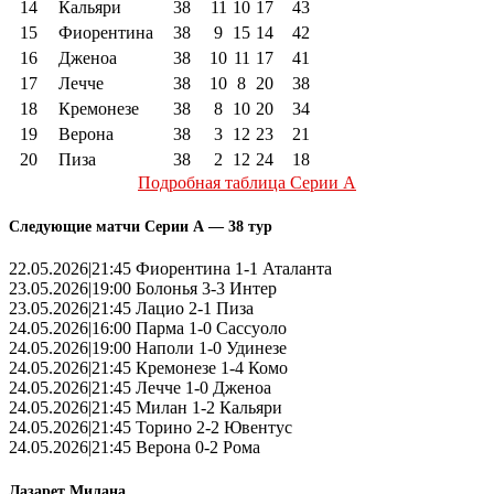
14
Кальяри
38
11
10
17
43
15
Фиорентина
38
9
15
14
42
16
Дженоа
38
10
11
17
41
17
Лечче
38
10
8
20
38
18
Кремонезе
38
8
10
20
34
19
Верона
38
3
12
23
21
20
Пиза
38
2
12
24
18
Подробная таблица Серии А
Следующие матчи Серии А — 38 тур
22.05.2026|21:45 Фиорентина 1-1 Аталанта
23.05.2026|19:00 Болонья 3-3 Интер
23.05.2026|21:45 Лацио 2-1 Пиза
24.05.2026|16:00 Парма 1-0 Сассуоло
24.05.2026|19:00 Наполи 1-0 Удинезе
24.05.2026|21:45 Кремонезе 1-4 Комо
24.05.2026|21:45 Лечче 1-0 Дженоа
24.05.2026|21:45 Милан 1-2 Кальяри
24.05.2026|21:45 Торино 2-2 Ювентус
24.05.2026|21:45 Верона 0-2 Рома
Лазарет Милана