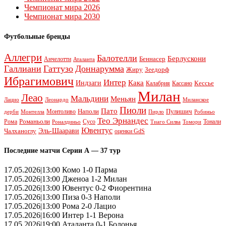
Чемпионат мира 2026
Чемпионат мира 2030
Футбольные бренды
Аллегри
Балотелли
Берлускони
Беннасер
Анчелотти
Аталанта
Галлиани
Гаттузо
Доннарумма
Жиру
Зеедорф
Ибрагимович
Интер
Кака
Индзаги
Кессье
Калабрия
Кассано
Милан
Леао
Мальдини
Меньян
Леонардо
Лацио
Миланское
Пиоли
Пато
Наполи
Монтоливо
Пулишич
Монтелла
Пирло
дерби
Робиньо
Тео Эрнандес
Рома
Романьоли
Сусо
Тонали
Роналдиньо
Тиаго Силва
Томори
Ювентус
Эль-Шаарави
Чалханоглу
оценки GdS
Последние матчи Серии А — 37 тур
17.05.2026|13:00 Комо 1-0 Парма
17.05.2026|13:00 Дженоа 1-2 Милан
17.05.2026|13:00 Ювентус 0-2 Фиорентина
17.05.2026|13:00 Пиза 0-3 Наполи
17.05.2026|13:00 Рома 2-0 Лацио
17.05.2026|16:00 Интер 1-1 Верона
17.05.2026|19:00 Аталанта 0-1 Болонья