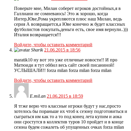
Поверьте мне, Милан соберет игроков достойных,я в
Галлиани не сомневаюсь! Это ж хорошо, когда
Интер,Юве,Рома укрепляются плюс наш Милан, ведь
серия А возвращается,а Юве конечно ж будет классных
футболистов покупать,деньги есть, свое имя вернули..)))
Италия возвращается!!!
Войдите, чтобы оставить комментарий
Sharik
21.06.2015 в 18:56
maratik10 ну вот это уже отличные новости!! И про
Матюиди я тут оббил весь сайт своей писаниной!
УСЛЫШАЛИ!! forza milan forza milan forza milan
Войдите, чтобы оставить комментарий
E.mil.an
21.06.2015 в 18:59
Я тгже верю что классные игроки будут у нас,просто
хотелось бы пораньше их чтоб к сезону подготовиться и
сыграться им как то а то под конец лета купим и аока
они сростутся в коллектив туров 10 пройдет и в конце
сезона будем сожалеть об упущенных очках forza milan