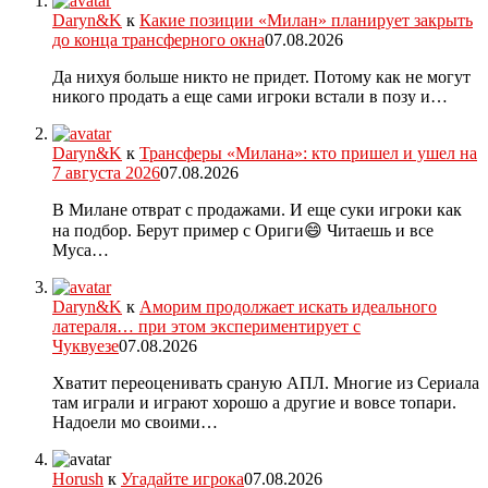
Daryn&K
к
Какие позиции «Милан» планирует закрыть
до конца трансферного окна
07.08.2026
Да нихуя больше никто не придет. Потому как не могут
никого продать а еще сами игроки встали в позу и…
Daryn&K
к
Трансферы «Милана»: кто пришел и ушел на
7 августа 2026
07.08.2026
В Милане отврат с продажами. И еще суки игроки как
на подбор. Берут пример с Ориги😄 Читаешь и все
Муса…
Daryn&K
к
Аморим продолжает искать идеального
латераля… при этом экспериментирует с
Чуквуезе
07.08.2026
Хватит переоценивать сраную АПЛ. Многие из Сериала
там играли и играют хорошо а другие и вовсе топари.
Надоели мо своими…
Horush
к
Угадайте игрока
07.08.2026