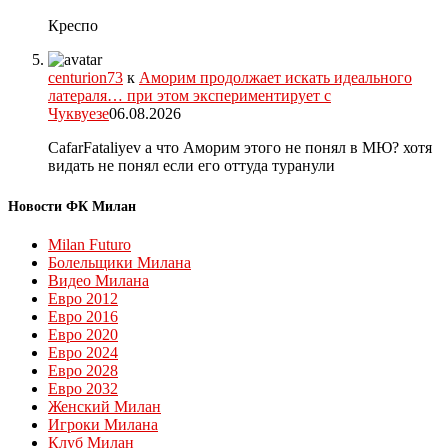
Креспо
centurion73
к
Аморим продолжает искать идеального
латераля… при этом экспериментирует с
Чуквуезе
06.08.2026
CafarFataliyev а что Аморим этого не понял в МЮ? хотя
видать не понял если его оттуда туранули
Новости ФК Милан
Milan Futuro
Болельщики Милана
Видео Милана
Евро 2012
Евро 2016
Евро 2020
Евро 2024
Евро 2028
Евро 2032
Женский Милан
Игроки Милана
Клуб Милан