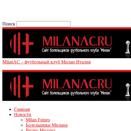
Поиск
MilanAC – футбольный клуб Милан Италия
Главная
Новости
Milan Futuro
Болельщики Милана
Видео Милана