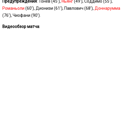
Предупреждения
: Тонев (45′),
Ньянг
(49′), Соддимо (55′),
Романьоли
(60′), Дионизи (61′), Павлович (68′),
Доннарумма
(76′), Чиофани (90′).
Видеообзор матча
: