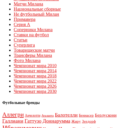
Матчи Милана
Национальные сборные
Не футбольный Милан
Примавера
Серия А
Соперники Милана
Ставки на футбол
Статьи
Суперлига
Товарищеские матчи
Трансферы Милана
Фото Милана
Чемпионат мира 2010
Чемпионат мира 2014
Чемпионат мира 2018
Чемпионат мира 2022
Чемпионат мира 2026
Чемпионат мира 2030
Футбольные бренды
Аллегри
Балотелли
Берлускони
Беннасер
Анчелотти
Аталанта
Галлиани
Гаттузо
Доннарумма
Жиру
Зеедорф
Ибрагимович