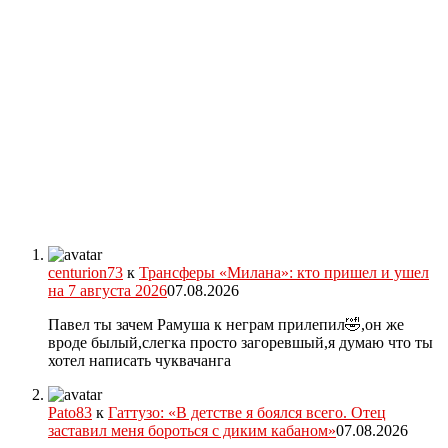
centurion73
к
Трансферы «Милана»: кто пришел и ушел
на 7 августа 2026
07.08.2026
Павел ты зачем Рамуша к неграм прилепил🤣,он же
вроде былый,слегка просто загоревшый,я думаю что ты
хотел написать чуквачанга
Pato83
к
Гаттузо: «В детстве я боялся всего. Отец
заставил меня бороться с диким кабаном»
07.08.2026