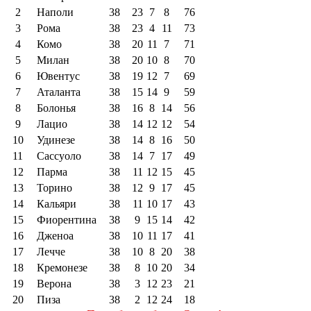
2
Наполи
38
23
7
8
76
3
Рома
38
23
4
11
73
4
Комо
38
20
11
7
71
5
Милан
38
20
10
8
70
6
Ювентус
38
19
12
7
69
7
Аталанта
38
15
14
9
59
8
Болонья
38
16
8
14
56
9
Лацио
38
14
12
12
54
10
Удинезе
38
14
8
16
50
11
Сассуоло
38
14
7
17
49
12
Парма
38
11
12
15
45
13
Торино
38
12
9
17
45
14
Кальяри
38
11
10
17
43
15
Фиорентина
38
9
15
14
42
16
Дженоа
38
10
11
17
41
17
Лечче
38
10
8
20
38
18
Кремонезе
38
8
10
20
34
19
Верона
38
3
12
23
21
20
Пиза
38
2
12
24
18