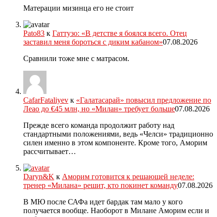
Матерации мизинца его не стоит
Pato83
к
Гаттузо: «В детстве я боялся всего. Отец
заставил меня бороться с диким кабаном»
07.08.2026
Сравнили тоже мне с матрасом.
CafarFataliyev
к
«Галатасарай» повысил предложение по
Леао до €45 млн, но «Милан» требует больше
07.08.2026
Прежде всего команда продолжит работу над
стандартными положениями, ведь «Челси» традиционно
силен именно в этом компоненте. Кроме того, Аморим
рассчитывает…
Daryn&K
к
Аморим готовится к решающей неделе:
тренер «Милана» решит, кто покинет команду
07.08.2026
В МЮ после САФа идет бардак там мало у кого
получается вообще. Наоборот в Милане Аморим если и