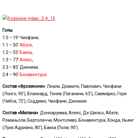
Голы
:
1:0 – 19′ Чиофани,
1:1 – 50′
Абате
,
1:2 – 55′
Бакка
,
1:3 – 77′
Алекс
,
2:3 – 83′ Дионизи,
2:4 – 90′
Бонавентура
.
Состав «Фрозиноне»
: Леали, Диаките, Павлович, Чиофани
(Лонго, 90′), Бланкард, Тонев (Паганини, 63′), Саммарко, Гори
(Чибса, 72′), Соддимо, Чиофани, Дионизи.
Состав «Милана»
: Доннарумма, Алекс, Де Шильо, Абате,
Романьоли, Бертолаччи, Монтоливо, Бонавентура, Хонда, Ньянг
(Луис Адриано, 80′), Бакка (Поли, 90′).