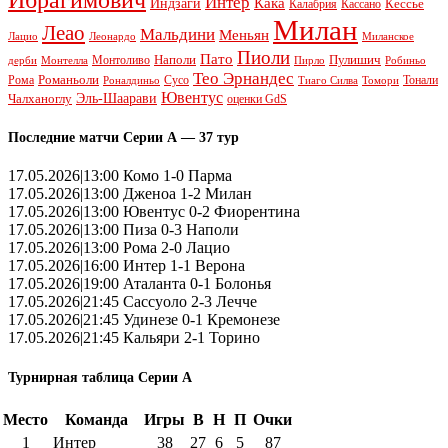
Интер
Кака
Индзаги
Кессье
Калабрия
Кассано
Милан
Леао
Мальдини
Меньян
Леонардо
Лацио
Миланское
Пиоли
Пато
Наполи
Монтоливо
Пулишич
Монтелла
Пирло
дерби
Робиньо
Тео Эрнандес
Рома
Романьоли
Сусо
Тонали
Роналдиньо
Тиаго Силва
Томори
Ювентус
Эль-Шаарави
Чалханоглу
оценки GdS
Последние матчи Серии А — 37 тур
17.05.2026|13:00 Комо 1-0 Парма
17.05.2026|13:00 Дженоа 1-2 Милан
17.05.2026|13:00 Ювентус 0-2 Фиорентина
17.05.2026|13:00 Пиза 0-3 Наполи
17.05.2026|13:00 Рома 2-0 Лацио
17.05.2026|16:00 Интер 1-1 Верона
17.05.2026|19:00 Аталанта 0-1 Болонья
17.05.2026|21:45 Сассуоло 2-3 Лечче
17.05.2026|21:45 Удинезе 0-1 Кремонезе
17.05.2026|21:45 Кальяри 2-1 Торино
Турнирная таблица Серии А
Место
Команда
Игры
В
Н
П
Очки
1
Интер
38
27
6
5
87