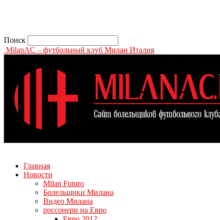
Поиск
MilanAC – футбольный клуб Милан Италия
Главная
Новости
Milan Futuro
Болельщики Милана
Видео Милана
россонери на Евро
Евро 2012