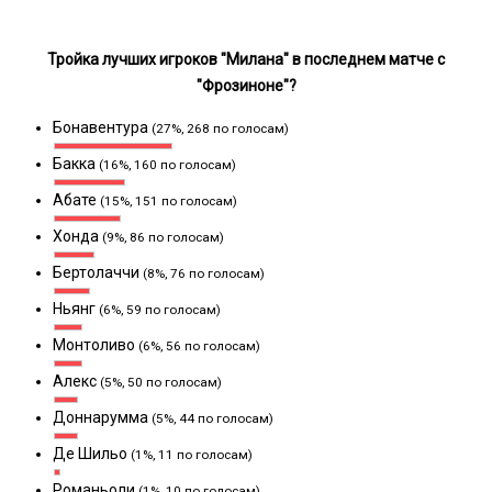
Тройка лучших игроков "Милана" в последнем матче с
"Фрозиноне"?
Бонавентура
(27%, 268 по голосам)
Бакка
(16%, 160 по голосам)
Абате
(15%, 151 по голосам)
Хонда
(9%, 86 по голосам)
Бертолаччи
(8%, 76 по голосам)
Ньянг
(6%, 59 по голосам)
Монтоливо
(6%, 56 по голосам)
Алекс
(5%, 50 по голосам)
Доннарумма
(5%, 44 по голосам)
Де Шильо
(1%, 11 по голосам)
Романьоли
(1%, 10 по голосам)