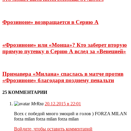
Фрозиноне» возвращается в Серию А
«Фрозиноне» или «Монца»? Кто заберет вторую
прямую путевку в Серию А вслед за «Венецией»
Примавера «Милана» спаслась в матче против
«Фрозиноне» благодаря позднему пенальти
25 КОММЕНТАРИИ
MrRza
20.12.2015 в 22:01
Всех с победой много эмоций и голов ) FORZA MILAN
forza milan forza milan forza milan
Войдите, чтобы оставить комментарий