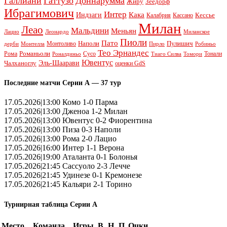
Галлиани
Гаттузо
Доннарумма
Жиру
Зеедорф
Ибрагимович
Интер
Кака
Индзаги
Кессье
Калабрия
Кассано
Милан
Леао
Мальдини
Меньян
Леонардо
Лацио
Миланское
Пиоли
Пато
Наполи
Монтоливо
Пулишич
Монтелла
Пирло
дерби
Робиньо
Тео Эрнандес
Рома
Романьоли
Сусо
Тонали
Роналдиньо
Тиаго Силва
Томори
Ювентус
Эль-Шаарави
Чалханоглу
оценки GdS
Последние матчи Серии А — 37 тур
17.05.2026|13:00 Комо 1-0 Парма
17.05.2026|13:00 Дженоа 1-2 Милан
17.05.2026|13:00 Ювентус 0-2 Фиорентина
17.05.2026|13:00 Пиза 0-3 Наполи
17.05.2026|13:00 Рома 2-0 Лацио
17.05.2026|16:00 Интер 1-1 Верона
17.05.2026|19:00 Аталанта 0-1 Болонья
17.05.2026|21:45 Сассуоло 2-3 Лечче
17.05.2026|21:45 Удинезе 0-1 Кремонезе
17.05.2026|21:45 Кальяри 2-1 Торино
Турнирная таблица Серии А
Место
Команда
Игры
В
Н
П
Очки