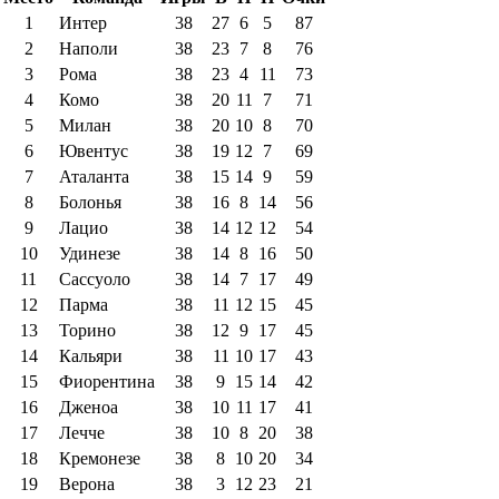
1
Интер
38
27
6
5
87
2
Наполи
38
23
7
8
76
3
Рома
38
23
4
11
73
4
Комо
38
20
11
7
71
5
Милан
38
20
10
8
70
6
Ювентус
38
19
12
7
69
7
Аталанта
38
15
14
9
59
8
Болонья
38
16
8
14
56
9
Лацио
38
14
12
12
54
10
Удинезе
38
14
8
16
50
11
Сассуоло
38
14
7
17
49
12
Парма
38
11
12
15
45
13
Торино
38
12
9
17
45
14
Кальяри
38
11
10
17
43
15
Фиорентина
38
9
15
14
42
16
Дженоа
38
10
11
17
41
17
Лечче
38
10
8
20
38
18
Кремонезе
38
8
10
20
34
19
Верона
38
3
12
23
21