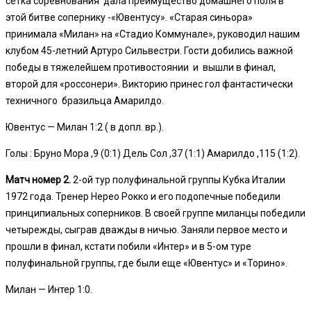
сетка соревнования дала преимущество домашнего поля в
этой битве сопернику -«Ювентусу». «Старая синьора»
принимала «Милан» на «Стадио Коммунале», руководил нашим
клубом 45-летний Артуро Сильвестри. Гости добились важной
победы в тяжелейшем противостоянии и вышли в финал,
второй для «россонери». Викторию принес гол фантастически
техничного бразильца Амарилдо.
Ювентус — Милан 1:2 ( в допл. вр.).
Голы : Бруно Мора ,9 (0:1) Дель Сол ,37 (1:1) Амарилдо ,115 (1:2).
Матч номер 2.
2-ой тур полуфинальной группы Кубка Италии
1972 года. Тренер Нерео Рокко и его подопечные победили
принципиальных соперников. В своей группе миланцы победили
четырежды, сыграв дважды в ничью. Заняли первое место и
прошли в финал, кстати побили «Интер» и в 5-ом туре
полуфинальной группы, где были еще «Ювентус» и «Торино».
Милан — Интер 1:0.