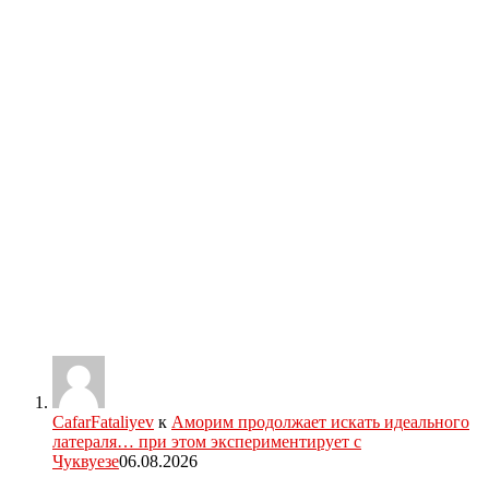
CafarFataliyev
к
Аморим продолжает искать идеального
латераля… при этом экспериментирует с
Чуквуезе
06.08.2026