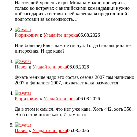
Настоящий уровень игры Милана можно проверить
только во встречах с английскими командами,и нужно
поблагодарить составителей календаря предсезонной
подготовки за возможность…
Рюрикович
к
Угадайте игрока
06.08.2026
Или больше) Бля я даж не глянул. Тогда банальщина не
интересная. И где кака?
Павел
к
Угадайте игрока
06.08.2026
бухать меньше надо это состав сезона 2007 там написано
2007 и финалист 2007, нехватает кака разумеется
Рюрикович
к
Угадайте игрока
06.08.2026
Да в этом и смысл, что нет уже кака. Хоть 442, хоть 358.
Это состав после кака. И там пато
Павел
к
Угадайте игрока
06.08.2026