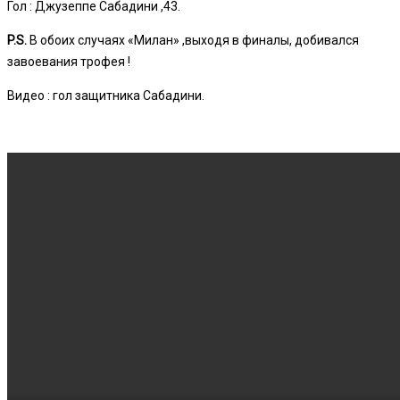
Гол : Джузеппе Сабадини ,43.
P.S.
В обоих случаях «Милан» ,выходя в финалы, добивался
завоевания трофея !
Видео : гол защитника Сабадини.