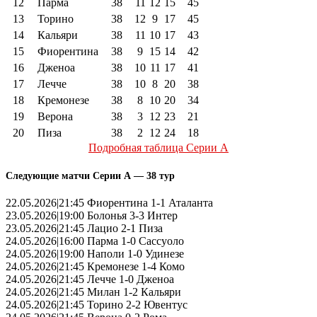
12
Парма
38
11
12
15
45
13
Торино
38
12
9
17
45
14
Кальяри
38
11
10
17
43
15
Фиорентина
38
9
15
14
42
16
Дженоа
38
10
11
17
41
17
Лечче
38
10
8
20
38
18
Кремонезе
38
8
10
20
34
19
Верона
38
3
12
23
21
20
Пиза
38
2
12
24
18
Подробная таблица Серии А
Следующие матчи Серии А — 38 тур
22.05.2026|21:45 Фиорентина 1-1 Аталанта
23.05.2026|19:00 Болонья 3-3 Интер
23.05.2026|21:45 Лацио 2-1 Пиза
24.05.2026|16:00 Парма 1-0 Сассуоло
24.05.2026|19:00 Наполи 1-0 Удинезе
24.05.2026|21:45 Кремонезе 1-4 Комо
24.05.2026|21:45 Лечче 1-0 Дженоа
24.05.2026|21:45 Милан 1-2 Кальяри
24.05.2026|21:45 Торино 2-2 Ювентус