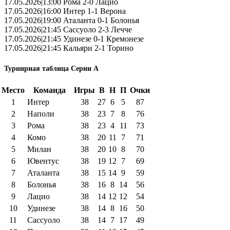
17.05.2026|13:00 Рома 2-0 Лацио
17.05.2026|16:00 Интер 1-1 Верона
17.05.2026|19:00 Аталанта 0-1 Болонья
17.05.2026|21:45 Сассуоло 2-3 Лечче
17.05.2026|21:45 Удинезе 0-1 Кремонезе
17.05.2026|21:45 Кальяри 2-1 Торино
Турнирная таблица Серии А
Место
Команда
Игры
В
Н
П
Очки
1
Интер
38
27
6
5
87
2
Наполи
38
23
7
8
76
3
Рома
38
23
4
11
73
4
Комо
38
20
11
7
71
5
Милан
38
20
10
8
70
6
Ювентус
38
19
12
7
69
7
Аталанта
38
15
14
9
59
8
Болонья
38
16
8
14
56
9
Лацио
38
14
12
12
54
10
Удинезе
38
14
8
16
50
11
Сассуоло
38
14
7
17
49