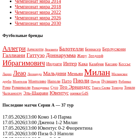
Чемпионат мира 2014
Чемпионат мира 2018
Чемпионат мира 2022
Чемпионат мира 2026
Чемпионат мира 2030
Футбольные бренды
Аллегри
Балотелли
Берлускони
Беннасер
Анчелотти
Аталанта
Галлиани
Гаттузо
Доннарумма
Жиру
Зеедорф
Ибрагимович
Интер
Кака
Индзаги
Кессье
Калабрия
Кассано
Милан
Леао
Мальдини
Меньян
Леонардо
Лацио
Миланское
Пиоли
Пато
Наполи
Монтоливо
Пулишич
Монтелла
Пирло
дерби
Робиньо
Тео Эрнандес
Рома
Романьоли
Сусо
Тонали
Роналдиньо
Тиаго Силва
Томори
Ювентус
Эль-Шаарави
Чалханоглу
оценки GdS
Последние матчи Серии А — 37 тур
17.05.2026|13:00 Комо 1-0 Парма
17.05.2026|13:00 Дженоа 1-2 Милан
17.05.2026|13:00 Ювентус 0-2 Фиорентина
17.05.2026|13:00 Пиза 0-3 Наполи