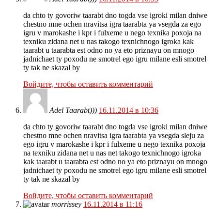
da chto ty govoriw taarabt dno togda vse igroki milan dniwe
chestno mne ochen nravitsa igra taarabta ya vsegda za ego
igru v marokashe i kpr i fulxeme u nego texnika poxoja na
texniku zidana net u nas takogo texnichnogo igroka kak
taarabt u taarabta est odno no ya eto priznayu on mnogo
jadnichaet ty poxodu ne smotrel ego igru milane esli smotrel
ty tak ne skazal by
Войдите, чтобы оставить комментарий
Adel Taarabt)))
16.11.2014 в 10:36
da chto ty govoriw taarabt dno togda vse igroki milan dniwe
chestno mne ochen nravitsa igra taarabta ya vsegda sleju za
ego igru v marokashe i kpr i fulxeme u nego texnika poxoja
na texniku zidana net u nas net takogo texnichnogo igroka
kak taarabt u taarabta est odno no ya eto priznayu on mnogo
jadnichaet ty poxodu ne smotrel ego igru milane esli smotrel
ty tak ne skazal by
Войдите, чтобы оставить комментарий
morrissey
16.11.2014 в 11:16