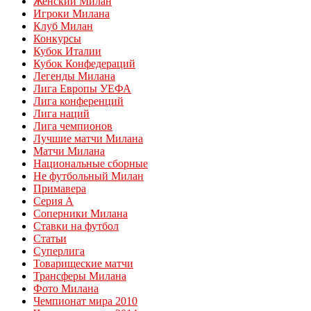
Женский Милан
Игроки Милана
Клуб Милан
Конкурсы
Кубок Италии
Кубок Конфедераций
Легенды Милана
Лига Европы УЕФА
Лига конференций
Лига наций
Лига чемпионов
Лучшие матчи Милана
Матчи Милана
Национальные сборные
Не футбольный Милан
Примавера
Серия А
Соперники Милана
Ставки на футбол
Статьи
Суперлига
Товарищеские матчи
Трансферы Милана
Фото Милана
Чемпионат мира 2010