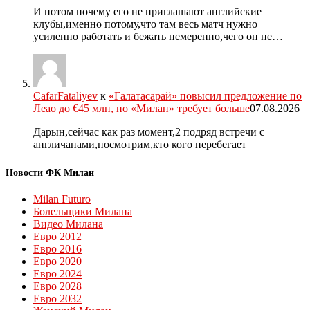
И потом почему его не приглашают английские
клубы,именно потому,что там весь матч нужно
усиленно работать и бежать немеренно,чего он не…
CafarFataliyev
к
«Галатасарай» повысил предложение по
Леао до €45 млн, но «Милан» требует больше
07.08.2026
Дарын,сейчас как раз момент,2 подряд встречи с
англичанами,посмотрим,кто кого перебегает
Новости ФК Милан
Milan Futuro
Болельщики Милана
Видео Милана
Евро 2012
Евро 2016
Евро 2020
Евро 2024
Евро 2028
Евро 2032