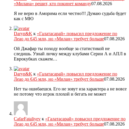
«Милана» решит, кто покинет команду
07.08.2026
Я не верю в Аморима если честно!!! Думаю судьба будет
как с МЮ
Daryn&K
к
«Галатасарай» повысил предложение по
Леао до €45 млн, но «Милан» требует больше
07.08.2026
Ой Джафар ты походу вообще за статистикой не
следишь. Узнай личку между клубами Серии А и АПЛ в
Еврокубках скажем…
Daryn&K
к
«Галатасарай» повысил предложение по
Леао до €45 млн, но «Милан» требует больше
07.08.2026
Нет ты ошибаешся. Его не зовут иза характера а не вовсе
не потому что игрок плохой и бегать не может
CafarFataliyev
к
«Галатасарай» повысил предложение по
Леао до €45 млн, но «Милан» требует больше
07.08.2026