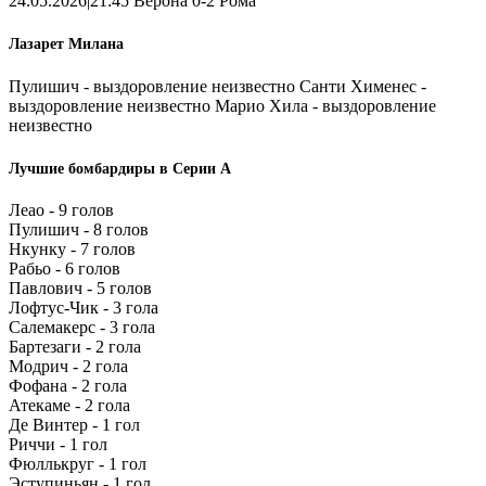
24.05.2026|21:45 Верона 0-2 Рома
Лазарет Милана
Пулишич - выздоровление неизвестно Санти Хименес -
выздоровление неизвестно Марио Хила - выздоровление
неизвестно
Лучшие бомбардиры в Серии А
Леао - 9 голов
Пулишич - 8 голов
Нкунку - 7 голов
Рабьо - 6 голов
Павлович - 5 голов
Лофтус-Чик - 3 гола
Салемакерс - 3 гола
Бартезаги - 2 гола
Модрич - 2 гола
Фофана - 2 гола
Атекаме - 2 гола
Де Винтер - 1 гол
Риччи - 1 гол
Фюллькруг - 1 гол
Эступиньян - 1 гол