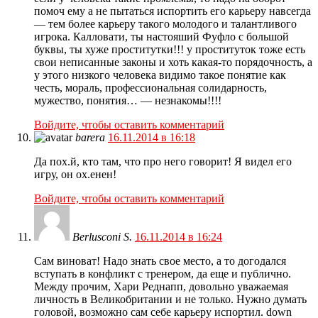
помоч ему а не пытаться испортить его карьеру навсегда
— тем более карьеру такого молодого и талантливого
игрока. Калловати, ты настояший Фуфло с большой
буквы, ты хуже проститутки!!! у проституток тоже есть
свои неписанные законы и хоть какая-то порядочность, а
у этого низкого человека видимо такое понятие как
честь, мораль, профессиональная солидарность,
мужество, понятия… — незнакомы!!!!
Войдите, чтобы оставить комментарий
barera
16.11.2014 в 16:18
Да пох.й, кто там, что про него говорит! Я видел его
игру, он ох.енен!
Войдите, чтобы оставить комментарий
Berlusconi S.
16.11.2014 в 16:24
Сам виноват! Надо знать свое место, а то догодался
вступать в конфликт с тренером, да еще и публично.
Между прочим, Хари Реднапп, довольно уважаемая
личность в Великобритании и не только. Нужно думать
головой, возможно сам себе карьеру испортил. down