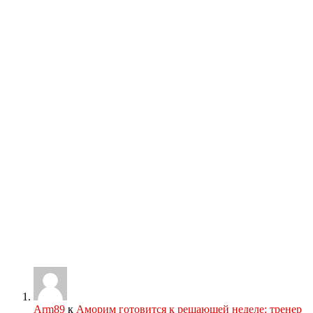
Arm89
к
Аморим готовится к решающей неделе: тренер