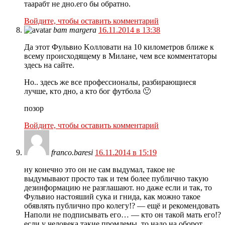
таарабт не дно.его бы обратно.
Войдите, чтобы оставить комментарий
bam margera
16.11.2014 в 13:38
Да этот Фульвио Koлловати на 10 километров ближе к
всему происходящему в Милане, чем все комментаторы
здесь на сайте.
Но.. здесь же все профессионалы, разбирающиеся
лучше, кто дно, а кто бог футбола 🙂
позор
Войдите, чтобы оставить комментарий
franco.baresi
16.11.2014 в 15:19
ну конечно это он не сам выдумал, такое не
выдумывают просто так и тем более публично такую
дезинформацию не разглашают. но даже если и так, то
Фульвио настояший сука и гнида, как можно такое
обявлять публично про колегу!? — ещё и рекомендовать
Наполи не подписывать его… — кто он такой мать его!?
если у человека такие промлемы, то надо на оборот