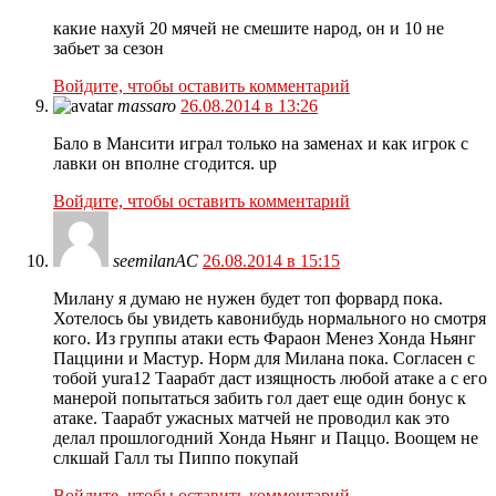
какие нахуй 20 мячей не смешите народ, он и 10 не
забьет за сезон
Войдите, чтобы оставить комментарий
massaro
26.08.2014 в 13:26
Бало в Мансити играл только на заменах и как игрок с
лавки он вполне сгодится. up
Войдите, чтобы оставить комментарий
seemilanAC
26.08.2014 в 15:15
Милану я думаю не нужен будет топ форвард пока.
Хотелось бы увидеть кавонибудь нормального но смотря
кого. Из группы атаки есть Фараон Менез Хонда Ньянг
Паццини и Мастур. Норм для Милана пока. Согласен с
тобой yura12 Таарабт даст изящность любой атаке а с его
манерой попытаться забить гол дает еще один бонус к
атаке. Таарабт ужасных матчей не проводил как это
делал прошлогодний Хонда Ньянг и Паццо. Воощем не
слкшай Галл ты Пиппо покупай
Войдите, чтобы оставить комментарий