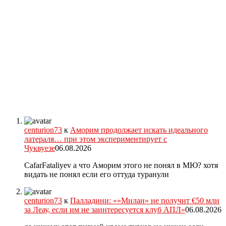
centurion73
к
Аморим продолжает искать идеального
латераля… при этом экспериментирует с
Чуквуезе
06.08.2026
CafarFataliyev а что Аморим этого не понял в МЮ? хотя
видать не понял если его оттуда туранули
centurion73
к
Палладини: «»Милан» не получит €50 млн
за Леау, если им не заинтересуется клуб АПЛ»
06.08.2026