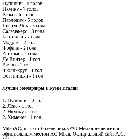
Пулишич - 8 голов
Нкунку - 7 голов
Рабьо - 6 голов
Павлович - 5 голов
Лофтус-Чик - 3 гола
Салемакерс - 3 гола
Бартезаги - 2 гола
Модрич - 2 гола
Фофана - 2 гола
Атекаме - 2 гола
Де Винтер - 1 гол
Риччи - 1 гол
Фюллькруг - 1 гол
Эступиньян - 1 гол
Лучшие бомбардиры в Кубке Италии
1. Пулишич - 2 гола
2. Леао - 1 гол
2. Нкунку - 1 гол
2. Хименес - 1 гол
MilanAC.ru - сайт болельщиков ФК Милан не является
официальным местом AC Milan. Официальный сайт A.C.