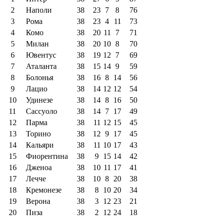
2
Наполи
38
23
7
8
76
3
Рома
38
23
4
11
73
4
Комо
38
20
11
7
71
5
Милан
38
20
10
8
70
6
Ювентус
38
19
12
7
69
7
Аталанта
38
15
14
9
59
8
Болонья
38
16
8
14
56
9
Лацио
38
14
12
12
54
10
Удинезе
38
14
8
16
50
11
Сассуоло
38
14
7
17
49
12
Парма
38
11
12
15
45
13
Торино
38
12
9
17
45
14
Кальяри
38
11
10
17
43
15
Фиорентина
38
9
15
14
42
16
Дженоа
38
10
11
17
41
17
Лечче
38
10
8
20
38
18
Кремонезе
38
8
10
20
34
19
Верона
38
3
12
23
21
20
Пиза
38
2
12
24
18