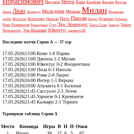
Ибрагимович
Интер
Кака
Индзаги
Кессье
Калабрия
Кассано
Милан
Леао
Мальдини
Меньян
Леонардо
Лацио
Миланское
Пиоли
Пато
Наполи
Монтоливо
Пулишич
Монтелла
Пирло
дерби
Робиньо
Тео Эрнандес
Рома
Романьоли
Сусо
Тонали
Роналдиньо
Тиаго Силва
Томори
Ювентус
Эль-Шаарави
Чалханоглу
оценки GdS
Последние матчи Серии А — 37 тур
17.05.2026|13:00 Комо 1-0 Парма
17.05.2026|13:00 Дженоа 1-2 Милан
17.05.2026|13:00 Ювентус 0-2 Фиорентина
17.05.2026|13:00 Пиза 0-3 Наполи
17.05.2026|13:00 Рома 2-0 Лацио
17.05.2026|16:00 Интер 1-1 Верона
17.05.2026|19:00 Аталанта 0-1 Болонья
17.05.2026|21:45 Сассуоло 2-3 Лечче
17.05.2026|21:45 Удинезе 0-1 Кремонезе
17.05.2026|21:45 Кальяри 2-1 Торино
Турнирная таблица Серии А
Место
Команда
Игры
В
Н
П
Очки
1
Интер
38
27
6
5
87