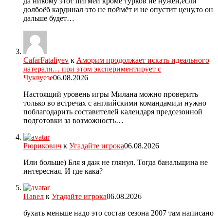
да никому этот пигмей кроме турков не нужен,если
долбоёб кардинал это не поймёт и не опустит цену,то он
дальше будет…
CafarFataliyev
к
Аморим продолжает искать идеального
латераля… при этом экспериментирует с
Чуквуезе
06.08.2026
Настоящий уровень игры Милана можно проверить
только во встречах с английскими командами,и нужно
поблагодарить составителей календаря предсезонной
подготовки за возможность…
Рюрикович
к
Угадайте игрока
06.08.2026
Или больше) Бля я даж не глянул. Тогда банальщина не
интересная. И где кака?
Павел
к
Угадайте игрока
06.08.2026
бухать меньше надо это состав сезона 2007 там написано