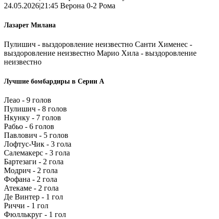
24.05.2026|21:45 Верона 0-2 Рома
Лазарет Милана
Пулишич - выздоровление неизвестно Санти Хименес -
выздоровление неизвестно Марио Хила - выздоровление
неизвестно
Лучшие бомбардиры в Серии А
Леао - 9 голов
Пулишич - 8 голов
Нкунку - 7 голов
Рабьо - 6 голов
Павлович - 5 голов
Лофтус-Чик - 3 гола
Салемакерс - 3 гола
Бартезаги - 2 гола
Модрич - 2 гола
Фофана - 2 гола
Атекаме - 2 гола
Де Винтер - 1 гол
Риччи - 1 гол
Фюллькруг - 1 гол