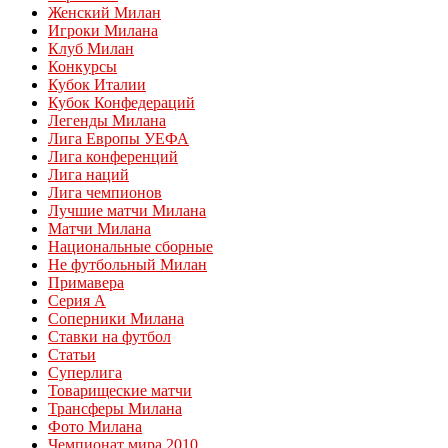
Женский Милан
Игроки Милана
Клуб Милан
Конкурсы
Кубок Италии
Кубок Конфедераций
Легенды Милана
Лига Европы УЕФА
Лига конференций
Лига наций
Лига чемпионов
Лучшие матчи Милана
Матчи Милана
Национальные сборные
Не футбольный Милан
Примавера
Серия А
Соперники Милана
Ставки на футбол
Статьи
Суперлига
Товарищеские матчи
Трансферы Милана
Фото Милана
Чемпионат мира 2010