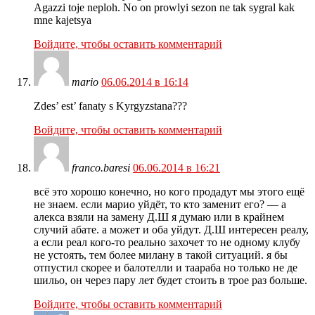
Agazzi toje neploh. No on prowlyi sezon ne tak sygral kak
mne kajetsya
Войдите, чтобы оставить комментарий
mario
06.06.2014 в 16:14
Zdes’ est’ fanaty s Kyrgyzstana???
Войдите, чтобы оставить комментарий
franco.baresi
06.06.2014 в 16:21
всё это хорошо конечно, но кого продадут мы этого ещё
не знаем. если марио уйдёт, то кто заменит его? — а
алекса взяли на замену Д.Ш я думаю или в крайнем
случий абате. а может и оба уйдут. Д.Ш интересен реалу,
а если реал кого-то реально захочет то не одному клубу
не устоять, тем более милану в такой ситуаций. я бы
отпустил скорее и балотелли и таараба но только не де
шильо, он через пару лет будет стоить в трое раз больше.
Войдите, чтобы оставить комментарий