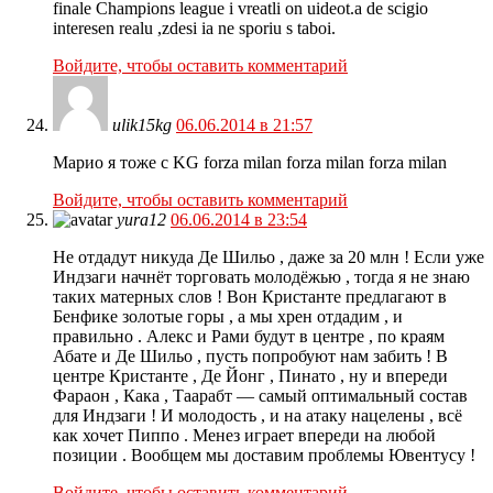
finale Champions league i vreatli on uideot.a de scigio
interesen realu ,zdesi ia ne sporiu s taboi.
Войдите, чтобы оставить комментарий
ulik15kg
06.06.2014 в 21:57
Марио я тоже с KG forza milan forza milan forza milan
Войдите, чтобы оставить комментарий
yura12
06.06.2014 в 23:54
Не отдадут никуда Де Шильо , даже за 20 млн ! Если уже
Индзаги начнёт торговать молодёжью , тогда я не знаю
таких матерных слов ! Вон Кристанте предлагают в
Бенфике золотые горы , а мы хрен отдадим , и
правильно . Алекс и Рами будут в центре , по краям
Абате и Де Шильо , пусть попробуют нам забить ! В
центре Кристанте , Де Йонг , Пинато , ну и впереди
Фараон , Кака , Таарабт — самый оптимальный состав
для Индзаги ! И молодость , и на атаку нацелены , всё
как хочет Пиппо . Менез играет впереди на любой
позиции . Вообщем мы доставим проблемы Ювентусу !
Войдите, чтобы оставить комментарий