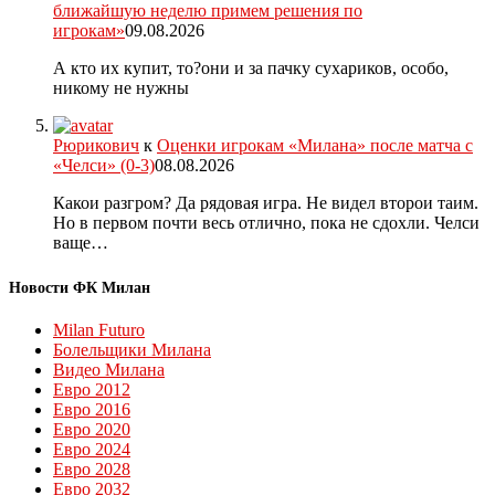
ближайшую неделю примем решения по
игрокам»
09.08.2026
А кто их купит, то?они и за пачку сухариков, особо,
никому не нужны
Рюрикович
к
Оценки игрокам «Милана» после матча с
«Челси» (0-3)
08.08.2026
Какои разгром? Да рядовая игра. Не видел второи таим.
Но в первом почти весь отлично, пока не сдохли. Челси
ваще…
Новости ФК Милан
Milan Futuro
Болельщики Милана
Видео Милана
Евро 2012
Евро 2016
Евро 2020
Евро 2024
Евро 2028
Евро 2032