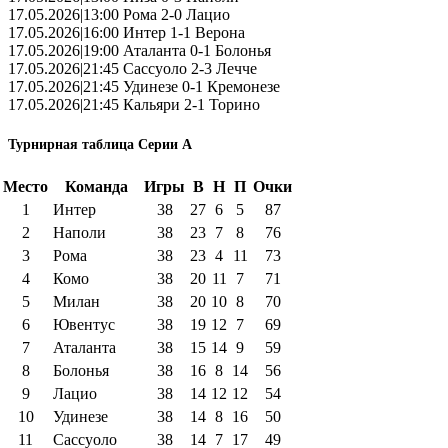
17.05.2026|13:00 Рома 2-0 Лацио
17.05.2026|16:00 Интер 1-1 Верона
17.05.2026|19:00 Аталанта 0-1 Болонья
17.05.2026|21:45 Сассуоло 2-3 Лечче
17.05.2026|21:45 Удинезе 0-1 Кремонезе
17.05.2026|21:45 Кальяри 2-1 Торино
Турнирная таблица Серии А
Место
Команда
Игры
В
Н
П
Очки
1
Интер
38
27
6
5
87
2
Наполи
38
23
7
8
76
3
Рома
38
23
4
11
73
4
Комо
38
20
11
7
71
5
Милан
38
20
10
8
70
6
Ювентус
38
19
12
7
69
7
Аталанта
38
15
14
9
59
8
Болонья
38
16
8
14
56
9
Лацио
38
14
12
12
54
10
Удинезе
38
14
8
16
50
11
Сассуоло
38
14
7
17
49