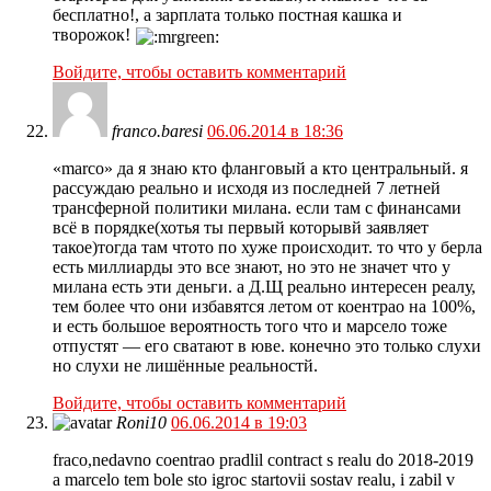
бесплатно!, а зарплата только постная кашка и
творожок!
Войдите, чтобы оставить комментарий
franco.baresi
06.06.2014 в 18:36
«marco» да я знаю кто фланговый а кто центральный. я
рассуждаю реально и исходя из последней 7 летней
трансферной политики милана. если там с финансами
всё в порядке(хотья ты первый которывй заявляет
такое)тогда там чтото по хуже происходит. то что у берла
есть миллиарды это все знают, но это не значет что у
милана есть эти деньги. а Д.Щ реально интересен реалу,
тем более что они избавятся летом от коентрао на 100%,
и есть большое вероятность того что и марсело тоже
отпустят — его сватают в юве. конечно это только слухи
но слухи не лишённые реальностй.
Войдите, чтобы оставить комментарий
Roni10
06.06.2014 в 19:03
fraco,nedavno coentrao pradlil contract s realu do 2018-2019
a marcelo tem bole sto igroc startovii sostav realu, i zabil v