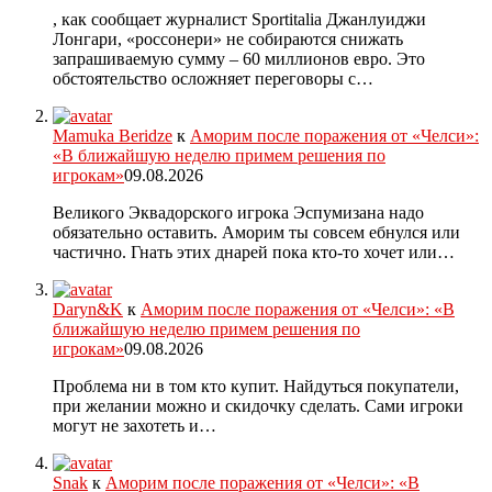
, как сообщает журналист Sportitalia Джанлуиджи
Лонгари, «россонери» не собираются снижать
запрашиваемую сумму – 60 миллионов евро. Это
обстоятельство осложняет переговоры с…
Mamuka Beridze
к
Аморим после поражения от «Челси»:
«В ближайшую неделю примем решения по
игрокам»
09.08.2026
Великого Эквадорского игрока Эспумизана надо
обязательно оставить. Аморим ты совсем ебнулся или
частично. Гнать этих днарей пока кто-то хочет или…
Daryn&K
к
Аморим после поражения от «Челси»: «В
ближайшую неделю примем решения по
игрокам»
09.08.2026
Проблема ни в том кто купит. Найдуться покупатели,
при желании можно и скидочку сделать. Сами игроки
могут не захотеть и…
Snak
к
Аморим после поражения от «Челси»: «В