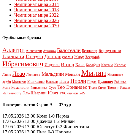
Чемпионат мира 2014
Чемпионат мира 2018
Чемпионат мира 2022
Чемпионат мира 2026
Чемпионат мира 2030
Футбольные бренды
Аллегри
Балотелли
Берлускони
Беннасер
Анчелотти
Аталанта
Галлиани
Гаттузо
Доннарумма
Жиру
Зеедорф
Ибрагимович
Интер
Кака
Индзаги
Кессье
Калабрия
Кассано
Милан
Леао
Мальдини
Меньян
Леонардо
Лацио
Миланское
Пиоли
Пато
Наполи
Монтоливо
Пулишич
Монтелла
Пирло
дерби
Робиньо
Тео Эрнандес
Рома
Романьоли
Сусо
Тонали
Роналдиньо
Тиаго Силва
Томори
Ювентус
Эль-Шаарави
Чалханоглу
оценки GdS
Последние матчи Серии А — 37 тур
17.05.2026|13:00 Комо 1-0 Парма
17.05.2026|13:00 Дженоа 1-2 Милан
17.05.2026|13:00 Ювентус 0-2 Фиорентина
17.05.2026|13:00 Пиза 0-3 Наполи