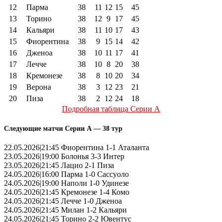
12
Парма
38
11
12
15
45
13
Торино
38
12
9
17
45
14
Кальяри
38
11
10
17
43
15
Фиорентина
38
9
15
14
42
16
Дженоа
38
10
11
17
41
17
Лечче
38
10
8
20
38
18
Кремонезе
38
8
10
20
34
19
Верона
38
3
12
23
21
20
Пиза
38
2
12
24
18
Подробная таблица Серии А
Следующие матчи Серии А — 38 тур
22.05.2026|21:45 Фиорентина 1-1 Аталанта
23.05.2026|19:00 Болонья 3-3 Интер
23.05.2026|21:45 Лацио 2-1 Пиза
24.05.2026|16:00 Парма 1-0 Сассуоло
24.05.2026|19:00 Наполи 1-0 Удинезе
24.05.2026|21:45 Кремонезе 1-4 Комо
24.05.2026|21:45 Лечче 1-0 Дженоа
24.05.2026|21:45 Милан 1-2 Кальяри
24.05.2026|21:45 Торино 2-2 Ювентус