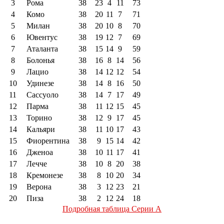
3
Рома
38
23
4
11
73
4
Комо
38
20
11
7
71
5
Милан
38
20
10
8
70
6
Ювентус
38
19
12
7
69
7
Аталанта
38
15
14
9
59
8
Болонья
38
16
8
14
56
9
Лацио
38
14
12
12
54
10
Удинезе
38
14
8
16
50
11
Сассуоло
38
14
7
17
49
12
Парма
38
11
12
15
45
13
Торино
38
12
9
17
45
14
Кальяри
38
11
10
17
43
15
Фиорентина
38
9
15
14
42
16
Дженоа
38
10
11
17
41
17
Лечче
38
10
8
20
38
18
Кремонезе
38
8
10
20
34
19
Верона
38
3
12
23
21
20
Пиза
38
2
12
24
18
Подробная таблица Серии А