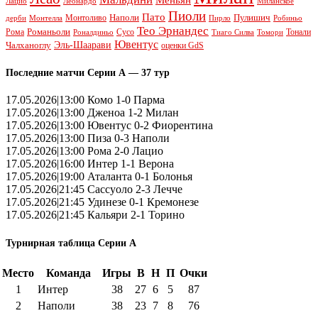
Леонардо
Лацио
Миланское
Пиоли
Пато
Наполи
Монтоливо
Пулишич
Монтелла
Пирло
дерби
Робиньо
Тео Эрнандес
Рома
Романьоли
Сусо
Тонали
Роналдиньо
Тиаго Силва
Томори
Ювентус
Эль-Шаарави
Чалханоглу
оценки GdS
Последние матчи Серии А — 37 тур
17.05.2026|13:00 Комо 1-0 Парма
17.05.2026|13:00 Дженоа 1-2 Милан
17.05.2026|13:00 Ювентус 0-2 Фиорентина
17.05.2026|13:00 Пиза 0-3 Наполи
17.05.2026|13:00 Рома 2-0 Лацио
17.05.2026|16:00 Интер 1-1 Верона
17.05.2026|19:00 Аталанта 0-1 Болонья
17.05.2026|21:45 Сассуоло 2-3 Лечче
17.05.2026|21:45 Удинезе 0-1 Кремонезе
17.05.2026|21:45 Кальяри 2-1 Торино
Турнирная таблица Серии А
Место
Команда
Игры
В
Н
П
Очки
1
Интер
38
27
6
5
87
2
Наполи
38
23
7
8
76