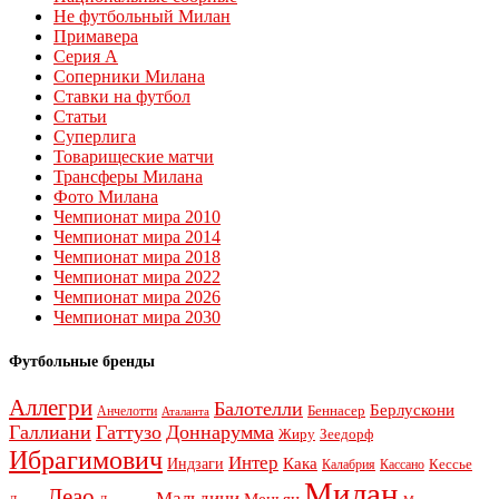
Не футбольный Милан
Примавера
Серия А
Соперники Милана
Ставки на футбол
Статьи
Суперлига
Товарищеские матчи
Трансферы Милана
Фото Милана
Чемпионат мира 2010
Чемпионат мира 2014
Чемпионат мира 2018
Чемпионат мира 2022
Чемпионат мира 2026
Чемпионат мира 2030
Футбольные бренды
Аллегри
Балотелли
Берлускони
Беннасер
Анчелотти
Аталанта
Галлиани
Гаттузо
Доннарумма
Жиру
Зеедорф
Ибрагимович
Интер
Кака
Индзаги
Кессье
Калабрия
Кассано
Милан
Леао
Мальдини
Меньян