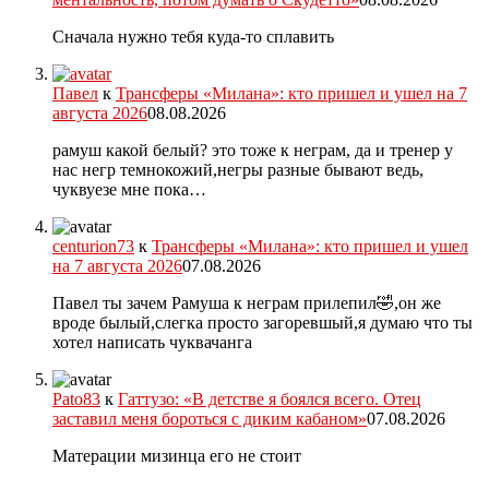
Сначала нужно тебя куда-то сплавить
Павел
к
Трансферы «Милана»: кто пришел и ушел на 7
августа 2026
08.08.2026
рамуш какой белый? это тоже к неграм, да и тренер у
нас негр темнокожий,негры разные бывают ведь,
чуквуезе мне пока…
centurion73
к
Трансферы «Милана»: кто пришел и ушел
на 7 августа 2026
07.08.2026
Павел ты зачем Рамуша к неграм прилепил🤣,он же
вроде былый,слегка просто загоревшый,я думаю что ты
хотел написать чуквачанга
Pato83
к
Гаттузо: «В детстве я боялся всего. Отец
заставил меня бороться с диким кабаном»
07.08.2026
Матерации мизинца его не стоит