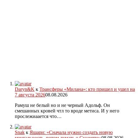
Daryn&K
к
Трансферы «Милана»: кто пришел и ушел на
7 августа 2026
08.08.2026
Рамуш не белый но и не черный Адольф. Он
смешанных кровей чтл то вроде метиса. И у него
прослежиаается что…
Snak
к
Яшари: «Сначала нужно создать новую
ментальность, потом думать о Скудетто»
08.08.2026