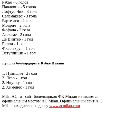
Рабьо - 6 голов
Павлович - 5 голов
Лофтус-Чик - 3 гола
Салемакерс - 3 гола
Бартезаги - 2 гола
Модрич - 2 гола
Фофана - 2 гола
Атекаме - 2 гола
Де Винтер - 1 гол
Риччи - 1 гол
Фюллькруг - 1 гол
Эступиньян - 1 гол
Лучшие бомбардиры в Кубке Италии
1. Пулишич - 2 гола
2. Леао - 1 гол
2. Нкунку - 1 гол
2. Хименес - 1 гол
MilanAC.ru - сайт болельщиков ФК Милан не является
официальным местом AC Milan. Официальный сайт A.C.
Milan находится по адресу
www.acmilan.com