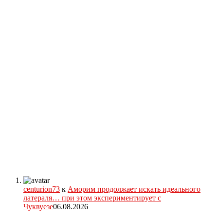
centurion73
к
Аморим продолжает искать идеального
латераля… при этом экспериментирует с
Чуквуезе
06.08.2026