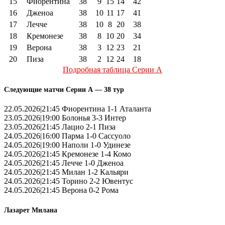
15
Фиорентина
38
9
15
14
42
16
Дженоа
38
10
11
17
41
17
Лечче
38
10
8
20
38
18
Кремонезе
38
8
10
20
34
19
Верона
38
3
12
23
21
20
Пиза
38
2
12
24
18
Подробная таблица Серии А
Следующие матчи Серии А — 38 тур
22.05.2026|21:45 Фиорентина 1-1 Аталанта
23.05.2026|19:00 Болонья 3-3 Интер
23.05.2026|21:45 Лацио 2-1 Пиза
24.05.2026|16:00 Парма 1-0 Сассуоло
24.05.2026|19:00 Наполи 1-0 Удинезе
24.05.2026|21:45 Кремонезе 1-4 Комо
24.05.2026|21:45 Лечче 1-0 Дженоа
24.05.2026|21:45 Милан 1-2 Кальяри
24.05.2026|21:45 Торино 2-2 Ювентус
24.05.2026|21:45 Верона 0-2 Рома
Лазарет Милана