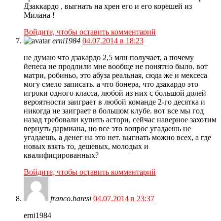
Дзаккардо , выгнать на хрен его и его корешей из
Милана !
Войдите, чтобы оставить комментарий
erni1984
04.07.2014 в 18:23
не думаю что дзакардо 2,5 млн получает, а почему
йепеса не продлили мне вообще не понятно было. вот
матри, робиньо, это абуза реальная, сюда же и мексеса
могу смело записать. а что бонера, что дзакардо это
игроки одного класса, любой из них с большой долей
вероятности заиграет в любой команде 2-го десятка и
никогда не заиграет в большом клубе. вот все мы год
назад требовали купить астори, сейчас наверное захотим
вернуть дармиана, но все это вопрос угадаешь не
угадаешь, а денег на это нет. выгнать можно всех, а где
новых взять то, дешевых, молодых и
квалифицированных?
Войдите, чтобы оставить комментарий
franco.baresi
04.07.2014 в 23:37
erni1984