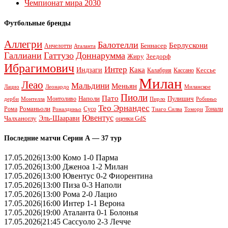
Чемпионат мира 2030
Футбольные бренды
Аллегри
Балотелли
Берлускони
Беннасер
Анчелотти
Аталанта
Галлиани
Гаттузо
Доннарумма
Жиру
Зеедорф
Ибрагимович
Интер
Кака
Индзаги
Кессье
Калабрия
Кассано
Милан
Леао
Мальдини
Меньян
Леонардо
Лацио
Миланское
Пиоли
Пато
Наполи
Монтоливо
Пулишич
Монтелла
Пирло
дерби
Робиньо
Тео Эрнандес
Рома
Романьоли
Сусо
Тонали
Роналдиньо
Тиаго Силва
Томори
Ювентус
Эль-Шаарави
Чалханоглу
оценки GdS
Последние матчи Серии А — 37 тур
17.05.2026|13:00 Комо 1-0 Парма
17.05.2026|13:00 Дженоа 1-2 Милан
17.05.2026|13:00 Ювентус 0-2 Фиорентина
17.05.2026|13:00 Пиза 0-3 Наполи
17.05.2026|13:00 Рома 2-0 Лацио
17.05.2026|16:00 Интер 1-1 Верона
17.05.2026|19:00 Аталанта 0-1 Болонья
17.05.2026|21:45 Сассуоло 2-3 Лечче