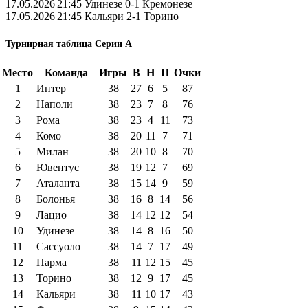
17.05.2026|21:45 Удинезе 0-1 Кремонезе
17.05.2026|21:45 Кальяри 2-1 Торино
Турнирная таблица Серии А
Место
Команда
Игры
В
Н
П
Очки
1
Интер
38
27
6
5
87
2
Наполи
38
23
7
8
76
3
Рома
38
23
4
11
73
4
Комо
38
20
11
7
71
5
Милан
38
20
10
8
70
6
Ювентус
38
19
12
7
69
7
Аталанта
38
15
14
9
59
8
Болонья
38
16
8
14
56
9
Лацио
38
14
12
12
54
10
Удинезе
38
14
8
16
50
11
Сассуоло
38
14
7
17
49
12
Парма
38
11
12
15
45
13
Торино
38
12
9
17
45
14
Кальяри
38
11
10
17
43