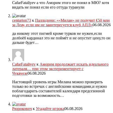
CafarFataliyev а что Аморим этого не понял в МЮ? хотя
видать не понял если его оттуда туранули
centurion73
к
Палладини: «»Милан» не получит €50 млн
за Леау, если им не заинтересуется клуб АПЛ»
06.08.2026
да никому этот пигмей кроме турков не нужен,если
долбоёб кардинал это не поймёт и не опустит цену,то он
дальше будет…
CafarFataliyev
к
Аморим продолжает искать идеального
латераля… при этом экспериментирует с
Чуквуезе
06.08.2026
Настоящий уровень игры Милана можно проверить
только во встречах с английскими командами,и нужно
поблагодарить составителей календаря предсезонной
подготовки за возможность…
Рюрикович
к
Угадайте игрока
06.08.2026