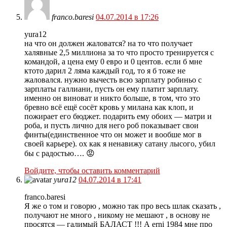
franco.baresi
04.07.2014 в 17:26
yura12
на что он должен жаловатся? на то что получает
халявные 2,5 миллиона за то что просто тренируется с
командой, а цена ему 0 евро и 0 центов. если б мне
ктото дарил 2 ляма каждый год, то я б тоже не
жаловался. нужно вычесть всю зарплату робиньо с
зарплаты галлиани, пусть он ему платит зарплату.
именно он виноват и никто больше, в том, что это
бревно всё ещё сосёт кровь у милана как клоп, и
пожирает его бюджет. подарить ему обоих — матри и
роба, и пусть лично для него роб показывает свои
финты(единственное что он может и вообше мог в
своей карьере). ох как я ненавижу сатану лысого, убил
бы с радостью…. 😡
Войдите, чтобы оставить комментарий
yura12
04.07.2014 в 17:41
franco.baresi
Я же о том и говорю , можно так про весь шлак сказать ,
получают не много , никому не мешают , в основу не
просятся — галимый БАЛАСТ !!! А erni 1984 мне про