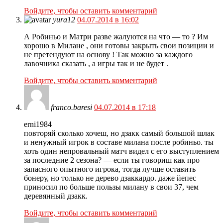
Войдите, чтобы оставить комментарий
yura12
04.07.2014 в 16:02
А Робиньо и Матри разве жалуются на что — то ? Им
хорошо в Милане , они готовы закрыть свои позиции и
не претендуют на основу ! Так можно за каждого
лавочника сказать , а игры так и не будет .
Войдите, чтобы оставить комментарий
franco.baresi
04.07.2014 в 17:18
erni1984
повторяй сколько хочеш, но дзакк самый большой шлак
и ненужный игрок в составе милана после робиньо. ты
хоть один непровальный матч видел с его выступлением
за последние 2 сезона? — если ты говориш как про
запасного опытного игрока, тогда лучше оставить
бонеру, но только не дерево дзаккардо. даже йепес
приносил по больше пользы милану в свои 37, чем
деревянный дзакк.
Войдите, чтобы оставить комментарий