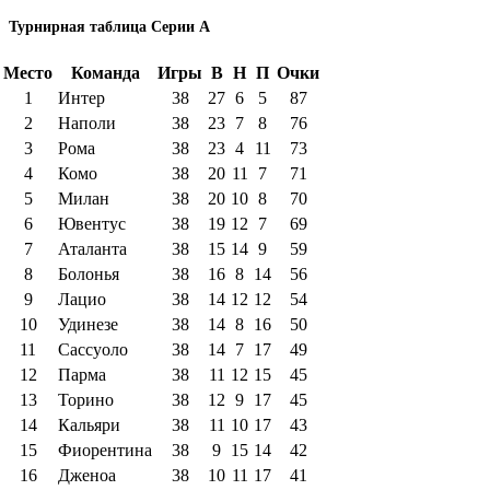
Турнирная таблица Серии А
Место
Команда
Игры
В
Н
П
Очки
1
Интер
38
27
6
5
87
2
Наполи
38
23
7
8
76
3
Рома
38
23
4
11
73
4
Комо
38
20
11
7
71
5
Милан
38
20
10
8
70
6
Ювентус
38
19
12
7
69
7
Аталанта
38
15
14
9
59
8
Болонья
38
16
8
14
56
9
Лацио
38
14
12
12
54
10
Удинезе
38
14
8
16
50
11
Сассуоло
38
14
7
17
49
12
Парма
38
11
12
15
45
13
Торино
38
12
9
17
45
14
Кальяри
38
11
10
17
43
15
Фиорентина
38
9
15
14
42
16
Дженоа
38
10
11
17
41