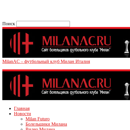
Поиск
MilanAC – футбольный клуб Милан Италия
Главная
Новости
Milan Futuro
Болельщики Милана
Видео Милана