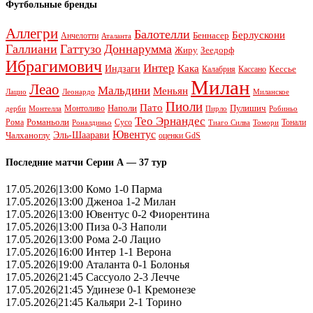
Футбольные бренды
Аллегри
Балотелли
Берлускони
Беннасер
Анчелотти
Аталанта
Галлиани
Гаттузо
Доннарумма
Жиру
Зеедорф
Ибрагимович
Интер
Кака
Индзаги
Кессье
Калабрия
Кассано
Милан
Леао
Мальдини
Меньян
Леонардо
Лацио
Миланское
Пиоли
Пато
Наполи
Монтоливо
Пулишич
Монтелла
Пирло
дерби
Робиньо
Тео Эрнандес
Рома
Романьоли
Сусо
Тонали
Роналдиньо
Тиаго Силва
Томори
Ювентус
Эль-Шаарави
Чалханоглу
оценки GdS
Последние матчи Серии А — 37 тур
17.05.2026|13:00 Комо 1-0 Парма
17.05.2026|13:00 Дженоа 1-2 Милан
17.05.2026|13:00 Ювентус 0-2 Фиорентина
17.05.2026|13:00 Пиза 0-3 Наполи
17.05.2026|13:00 Рома 2-0 Лацио
17.05.2026|16:00 Интер 1-1 Верона
17.05.2026|19:00 Аталанта 0-1 Болонья
17.05.2026|21:45 Сассуоло 2-3 Лечче
17.05.2026|21:45 Удинезе 0-1 Кремонезе
17.05.2026|21:45 Кальяри 2-1 Торино