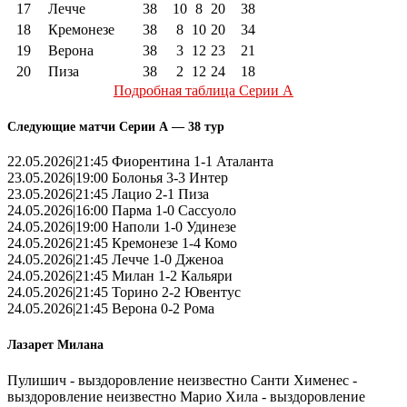
17
Лечче
38
10
8
20
38
18
Кремонезе
38
8
10
20
34
19
Верона
38
3
12
23
21
20
Пиза
38
2
12
24
18
Подробная таблица Серии А
Следующие матчи Серии А — 38 тур
22.05.2026|21:45 Фиорентина 1-1 Аталанта
23.05.2026|19:00 Болонья 3-3 Интер
23.05.2026|21:45 Лацио 2-1 Пиза
24.05.2026|16:00 Парма 1-0 Сассуоло
24.05.2026|19:00 Наполи 1-0 Удинезе
24.05.2026|21:45 Кремонезе 1-4 Комо
24.05.2026|21:45 Лечче 1-0 Дженоа
24.05.2026|21:45 Милан 1-2 Кальяри
24.05.2026|21:45 Торино 2-2 Ювентус
24.05.2026|21:45 Верона 0-2 Рома
Лазарет Милана
Пулишич - выздоровление неизвестно Санти Хименес -
выздоровление неизвестно Марио Хила - выздоровление