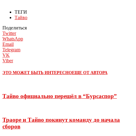
ТЕГИ
Тайво
Поделиться
Twitter
WhatsApp
Email
Telegram
VK
Viber
ЭТО МОЖЕТ БЫТЬ ИНТЕРЕСНО
ЕЩЕ ОТ АВТОРА
Тайво официально перешёл в “Бурсаспор”
Траоре и Тайво покинут команду до начала
сборов