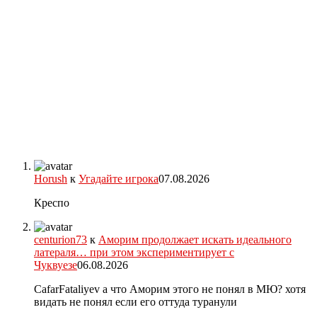
Horush
к
Угадайте игрока
07.08.2026
Креспо
centurion73
к
Аморим продолжает искать идеального
латераля… при этом экспериментирует с
Чуквуезе
06.08.2026
CafarFataliyev а что Аморим этого не понял в МЮ? хотя
видать не понял если его оттуда туранули