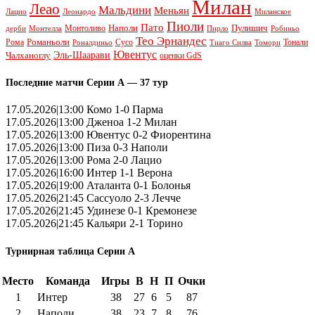
Милан
Леао
Мальдини
Меньян
Леонардо
Лацио
Миланское
Пиоли
Пато
Наполи
Монтоливо
Пулишич
Монтелла
Пирло
дерби
Робиньо
Тео Эрнандес
Рома
Романьоли
Сусо
Тонали
Роналдиньо
Тиаго Силва
Томори
Ювентус
Эль-Шаарави
Чалханоглу
оценки GdS
Последние матчи Серии А — 37 тур
17.05.2026|13:00 Комо 1-0 Парма
17.05.2026|13:00 Дженоа 1-2 Милан
17.05.2026|13:00 Ювентус 0-2 Фиорентина
17.05.2026|13:00 Пиза 0-3 Наполи
17.05.2026|13:00 Рома 2-0 Лацио
17.05.2026|16:00 Интер 1-1 Верона
17.05.2026|19:00 Аталанта 0-1 Болонья
17.05.2026|21:45 Сассуоло 2-3 Лечче
17.05.2026|21:45 Удинезе 0-1 Кремонезе
17.05.2026|21:45 Кальяри 2-1 Торино
Турнирная таблица Серии А
Место
Команда
Игры
В
Н
П
Очки
1
Интер
38
27
6
5
87
2
Наполи
38
23
7
8
76