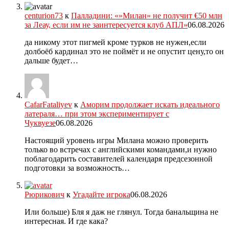
centurion73
к
Палладини: «»Милан» не получит €50 млн
за Леау, если им не заинтересуется клуб АПЛ»
06.08.2026
да никому этот пигмей кроме турков не нужен,если
долбоёб кардинал это не поймёт и не опустит цену,то он
дальше будет…
CafarFataliyev
к
Аморим продолжает искать идеального
латераля… при этом экспериментирует с
Чуквуезе
06.08.2026
Настоящий уровень игры Милана можно проверить
только во встречах с английскими командами,и нужно
поблагодарить составителей календаря предсезонной
подготовки за возможность…
Рюрикович
к
Угадайте игрока
06.08.2026
Или больше) Бля я даж не глянул. Тогда банальщина не
интересная. И где кака?