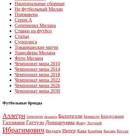
Национальные сборные
Не футбольный Милан
Примавера
Серия А
Соперники Милана
Ставки на футбол
Статьи
Суперлига
Товарищеские матчи
Трансферы Милана
Фото Милана
Чемпионат мира 2010
Чемпионат мира 2014
Чемпионат мира 2018
Чемпионат мира 2022
Чемпионат мира 2026
Чемпионат мира 2030
Футбольные бренды
Аллегри
Балотелли
Берлускони
Беннасер
Анчелотти
Аталанта
Галлиани
Гаттузо
Доннарумма
Жиру
Зеедорф
Ибрагимович
Интер
Кака
Индзаги
Кессье
Калабрия
Кассано