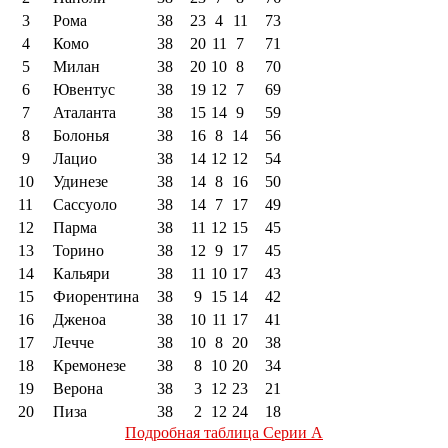
3
Рома
38
23
4
11
73
4
Комо
38
20
11
7
71
5
Милан
38
20
10
8
70
6
Ювентус
38
19
12
7
69
7
Аталанта
38
15
14
9
59
8
Болонья
38
16
8
14
56
9
Лацио
38
14
12
12
54
10
Удинезе
38
14
8
16
50
11
Сассуоло
38
14
7
17
49
12
Парма
38
11
12
15
45
13
Торино
38
12
9
17
45
14
Кальяри
38
11
10
17
43
15
Фиорентина
38
9
15
14
42
16
Дженоа
38
10
11
17
41
17
Лечче
38
10
8
20
38
18
Кремонезе
38
8
10
20
34
19
Верона
38
3
12
23
21
20
Пиза
38
2
12
24
18
Подробная таблица Серии А