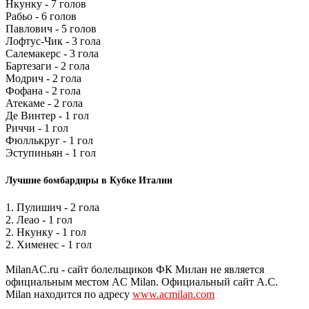
Нкунку - 7 голов
Рабьо - 6 голов
Павлович - 5 голов
Лофтус-Чик - 3 гола
Салемакерс - 3 гола
Бартезаги - 2 гола
Модрич - 2 гола
Фофана - 2 гола
Атекаме - 2 гола
Де Винтер - 1 гол
Риччи - 1 гол
Фюллькруг - 1 гол
Эступиньян - 1 гол
Лучшие бомбардиры в Кубке Италии
1. Пулишич - 2 гола
2. Леао - 1 гол
2. Нкунку - 1 гол
2. Хименес - 1 гол
MilanAC.ru - сайт болельщиков ФК Милан не является
официальным местом AC Milan. Официальный сайт A.C.
Milan находится по адресу
www.acmilan.com