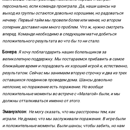
персонально, если команда проиграла. Да, наши шансы на
выход из группы остаются довольно хорошими, но радоваться
нечему. Первый тайм мы провели более или менее, но втором
соперник доставил нам много проблем. Что ж, нужно смотреть
вперед. Команде необходимо в следующем матче добиться
положительного результата во что бы то ни стало
.
Бонера
:
Я хочу поблагодарить наших болельщиков за
великолепную поддержку. Мы постараемся прибавить в самое
ближайшее время и порадовать их хорошей игрой и, естественно,
результатом. Сейчас мы занимаем вторую строчку и два из трех
оставшихся поединков проведем дома. Шансы довольно
неплохие, но поражение есть поражение. Но вообще
положительные моменты во встрече с «Малагой» были, и мы
должны отталкиваться именно от этого
.
Эмануэлсон
:
Не могу сказать, что мы расстроены тем, как
играли. Не думаю, что мы заслуживали поражения. В игре были
и положительные моменты. Были шансы, чтобы забить, но нам