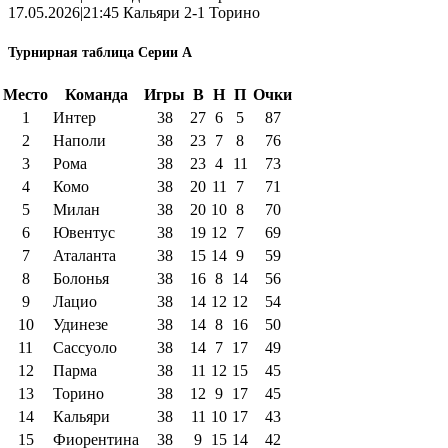
17.05.2026|21:45 Кальяри 2-1 Торино
Турнирная таблица Серии А
Место
Команда
Игры
В
Н
П
Очки
1
Интер
38
27
6
5
87
2
Наполи
38
23
7
8
76
3
Рома
38
23
4
11
73
4
Комо
38
20
11
7
71
5
Милан
38
20
10
8
70
6
Ювентус
38
19
12
7
69
7
Аталанта
38
15
14
9
59
8
Болонья
38
16
8
14
56
9
Лацио
38
14
12
12
54
10
Удинезе
38
14
8
16
50
11
Сассуоло
38
14
7
17
49
12
Парма
38
11
12
15
45
13
Торино
38
12
9
17
45
14
Кальяри
38
11
10
17
43
15
Фиорентина
38
9
15
14
42