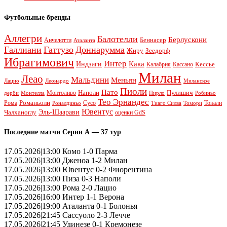
Футбольные бренды
Аллегри
Балотелли
Берлускони
Беннасер
Анчелотти
Аталанта
Галлиани
Гаттузо
Доннарумма
Жиру
Зеедорф
Ибрагимович
Интер
Кака
Индзаги
Кессье
Калабрия
Кассано
Милан
Леао
Мальдини
Меньян
Леонардо
Лацио
Миланское
Пиоли
Пато
Наполи
Монтоливо
Пулишич
Монтелла
Пирло
дерби
Робиньо
Тео Эрнандес
Рома
Романьоли
Сусо
Тонали
Роналдиньо
Тиаго Силва
Томори
Ювентус
Эль-Шаарави
Чалханоглу
оценки GdS
Последние матчи Серии А — 37 тур
17.05.2026|13:00 Комо 1-0 Парма
17.05.2026|13:00 Дженоа 1-2 Милан
17.05.2026|13:00 Ювентус 0-2 Фиорентина
17.05.2026|13:00 Пиза 0-3 Наполи
17.05.2026|13:00 Рома 2-0 Лацио
17.05.2026|16:00 Интер 1-1 Верона
17.05.2026|19:00 Аталанта 0-1 Болонья
17.05.2026|21:45 Сассуоло 2-3 Лечче
17.05.2026|21:45 Удинезе 0-1 Кремонезе