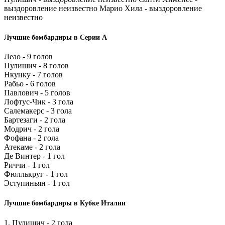
выздоровление неизвестно Марио Хила - выздоровление
неизвестно
Лучшие бомбардиры в Серии А
Леао - 9 голов
Пулишич - 8 голов
Нкунку - 7 голов
Рабьо - 6 голов
Павлович - 5 голов
Лофтус-Чик - 3 гола
Салемакерс - 3 гола
Бартезаги - 2 гола
Модрич - 2 гола
Фофана - 2 гола
Атекаме - 2 гола
Де Винтер - 1 гол
Риччи - 1 гол
Фюллькруг - 1 гол
Эступиньян - 1 гол
Лучшие бомбардиры в Кубке Италии
1. Пулишич - 2 гола