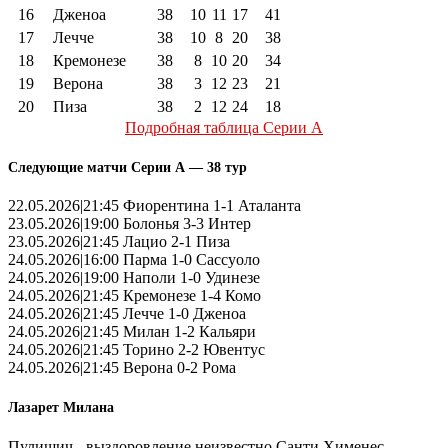
16
Дженоа
38
10
11
17
41
17
Лечче
38
10
8
20
38
18
Кремонезе
38
8
10
20
34
19
Верона
38
3
12
23
21
20
Пиза
38
2
12
24
18
Подробная таблица Серии А
Следующие матчи Серии А — 38 тур
22.05.2026|21:45 Фиорентина 1-1 Аталанта
23.05.2026|19:00 Болонья 3-3 Интер
23.05.2026|21:45 Лацио 2-1 Пиза
24.05.2026|16:00 Парма 1-0 Сассуоло
24.05.2026|19:00 Наполи 1-0 Удинезе
24.05.2026|21:45 Кремонезе 1-4 Комо
24.05.2026|21:45 Лечче 1-0 Дженоа
24.05.2026|21:45 Милан 1-2 Кальяри
24.05.2026|21:45 Торино 2-2 Ювентус
24.05.2026|21:45 Верона 0-2 Рома
Лазарет Милана
Пулишич - выздоровление неизвестно Санти Хименес -