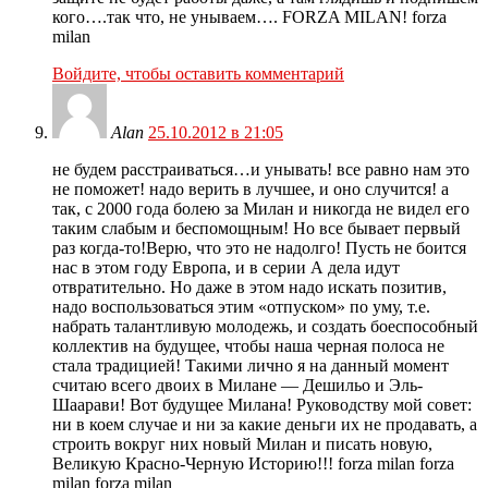
кого….так что, не унываем…. FORZA MILAN! forza
milan
Войдите, чтобы оставить комментарий
Alan
25.10.2012 в 21:05
не будем расстраиваться…и унывать! все равно нам это
не поможет! надо верить в лучшее, и оно случится! а
так, с 2000 года болею за Милан и никогда не видел его
таким слабым и беспомощным! Но все бывает первый
раз когда-то!Верю, что это не надолго! Пусть не боится
нас в этом году Европа, и в серии А дела идут
отвратительно. Но даже в этом надо искать позитив,
надо воспользоваться этим «отпуском» по уму, т.е.
набрать талантливую молодежь, и создать боеспособный
коллектив на будущее, чтобы наша черная полоса не
стала традицией! Такими лично я на данный момент
считаю всего двоих в Милане — Дешильо и Эль-
Шаарави! Вот будущее Милана! Руководству мой совет:
ни в коем случае и ни за какие деньги их не продавать, а
строить вокруг них новый Милан и писать новую,
Великую Красно-Черную Историю!!! forza milan forza
milan forza milan