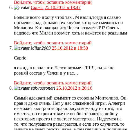
Войдите, чтобы оставить комментарий
Capric
25.10.2012 в 18:47
Больше всего я хочу чтоб так ЛЧ взяли,тогда я славно
посмеюсь над фанами тех клубов которые смеялись на
Миланом. Кто ожидал что Челси возьмет ЛЧ? Очень
надеюсь что Милан возьмет, хоть и кажется не реальным
Войдите, чтобы оставить комментарий
Milan2003
25.10.2012 в 18:58
Capric
я ожидал и знал что Челси возьмет ЛЧ!!!, ты же не
ровняй состав у Челси и у нас…
Войдите, чтобы оставить комментарий
zak-rossoneri
25.10.2012 в 20:16
Самый адекватный коммент со стороны Монтоливо. Он
прав и даже очень. Нет у нас слаженной игры. Аллегри
не может выстроить правильную команду из того, что
имеется, но игроки тоже не особо стараются, либо у
некоторых просто не хватает мастертсва. Надеемся на
то, что полузащита разыграется, а если это случится, то
защите не будет работы даже, а там глядишь и подпишем