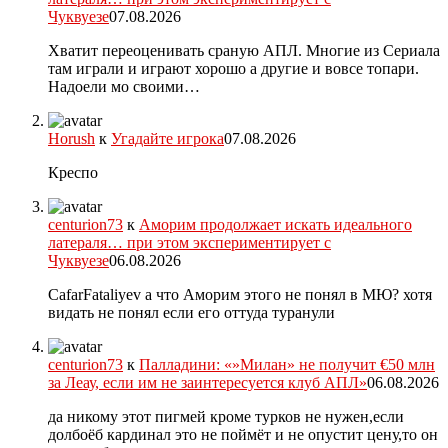
Чуквуезе
07.08.2026
Хватит переоценивать сраную АПЛ. Многие из Сериала
там играли и играют хорошо а другие и вовсе топари.
Надоели мо своими…
Horush
к
Угадайте игрока
07.08.2026
Креспо
centurion73
к
Аморим продолжает искать идеального
латераля… при этом экспериментирует с
Чуквуезе
06.08.2026
CafarFataliyev а что Аморим этого не понял в МЮ? хотя
видать не понял если его оттуда туранули
centurion73
к
Палладини: «»Милан» не получит €50 млн
за Леау, если им не заинтересуется клуб АПЛ»
06.08.2026
да никому этот пигмей кроме турков не нужен,если
долбоёб кардинал это не поймёт и не опустит цену,то он