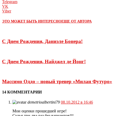
Telegram
VK
Viber
ЭТО МОЖЕТ БЫТЬ ИНТЕРЕСНО
ЕЩЕ ОТ АВТОРА
С Днем Рождения, Даниэле Бонера!
С Днем Рождения, Найджел де Йонг!
Массимо Оддо – новый тренер «Милан Футуро»
14 КОММЕНТАРИИ
demetrioalbertini79
08.10.2012 в 16:46
Мои оценки прошедшей игре!
Судья-три два раз без вариантов!!!