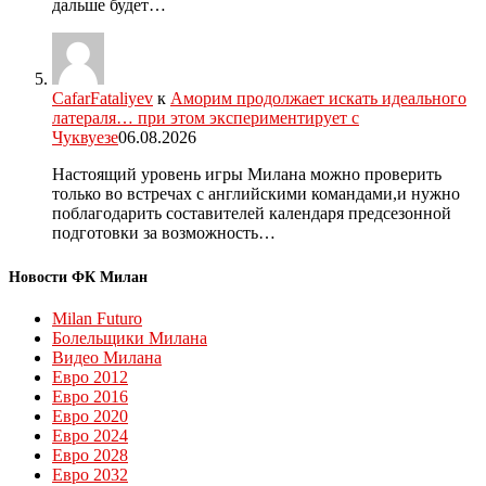
дальше будет…
CafarFataliyev
к
Аморим продолжает искать идеального
латераля… при этом экспериментирует с
Чуквуезе
06.08.2026
Настоящий уровень игры Милана можно проверить
только во встречах с английскими командами,и нужно
поблагодарить составителей календаря предсезонной
подготовки за возможность…
Новости ФК Милан
Milan Futuro
Болельщики Милана
Видео Милана
Евро 2012
Евро 2016
Евро 2020
Евро 2024
Евро 2028
Евро 2032