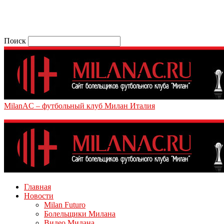
Поиск
MilanAC – футбольный клуб Милан Италия
Главная
Новости
Milan Futuro
Болельщики Милана
Видео Милана