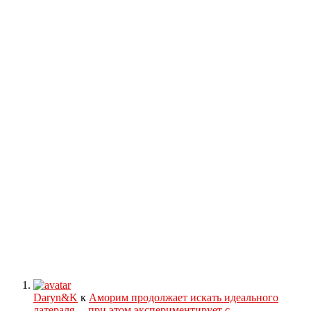
Daryn&K
к
Аморим продолжает искать идеального
латераля… при этом экспериментирует с