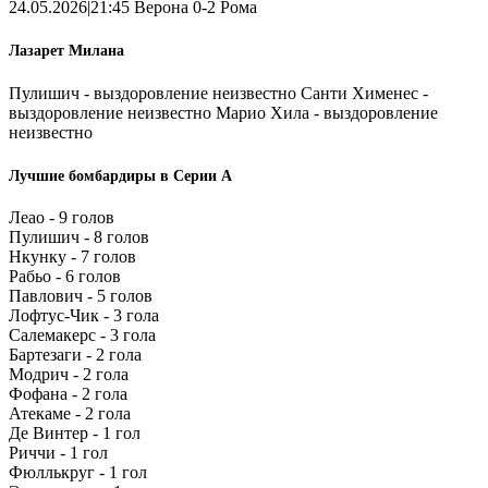
24.05.2026|21:45 Верона 0-2 Рома
Лазарет Милана
Пулишич - выздоровление неизвестно Санти Хименес -
выздоровление неизвестно Марио Хила - выздоровление
неизвестно
Лучшие бомбардиры в Серии А
Леао - 9 голов
Пулишич - 8 голов
Нкунку - 7 голов
Рабьо - 6 голов
Павлович - 5 голов
Лофтус-Чик - 3 гола
Салемакерс - 3 гола
Бартезаги - 2 гола
Модрич - 2 гола
Фофана - 2 гола
Атекаме - 2 гола
Де Винтер - 1 гол
Риччи - 1 гол
Фюллькруг - 1 гол