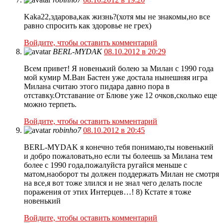
Kaka22,здарова,как жизнь?(хотя мы не знакомы,но все
равно спросить как здоровье не грех)
Войдите, чтобы оставить комментарий
BERL-MYDAK
08.10.2012 в 20:29
Всем привет! Я новенький болею за Милан с 1990 года
мой кумир М.Ван Бастен уже достала нынешняя игра
Милана считаю этого пидара давно пора в
отставку.Отставание от Блюве уже 12 очков,сколько еще
можно терпеть.
Войдите, чтобы оставить комментарий
robinho7
08.10.2012 в 20:45
BERL-MYDAK я конечно тебя понимаю,ты новенький
и добро пожаловать,но если ты болеешь за Милана тем
более с 1990 года,пожалуйста ругайся меньше с
матом,наоборот ты должен поддержать Милан не смотря
на все,я вот тоже злился и не знал чего делать после
поражения от этих Интерцев…! 8) Кстате я тоже
новенький
Войдите, чтобы оставить комментарий