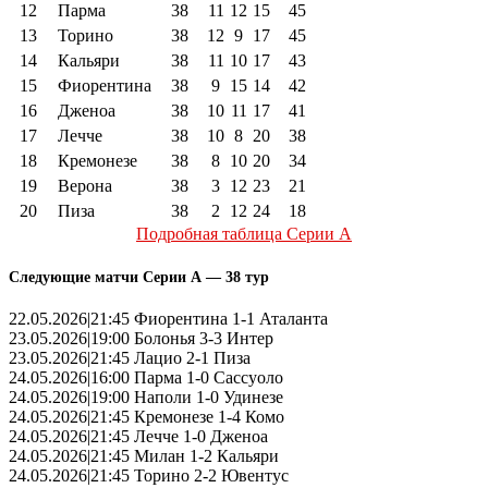
12
Парма
38
11
12
15
45
13
Торино
38
12
9
17
45
14
Кальяри
38
11
10
17
43
15
Фиорентина
38
9
15
14
42
16
Дженоа
38
10
11
17
41
17
Лечче
38
10
8
20
38
18
Кремонезе
38
8
10
20
34
19
Верона
38
3
12
23
21
20
Пиза
38
2
12
24
18
Подробная таблица Серии А
Следующие матчи Серии А — 38 тур
22.05.2026|21:45 Фиорентина 1-1 Аталанта
23.05.2026|19:00 Болонья 3-3 Интер
23.05.2026|21:45 Лацио 2-1 Пиза
24.05.2026|16:00 Парма 1-0 Сассуоло
24.05.2026|19:00 Наполи 1-0 Удинезе
24.05.2026|21:45 Кремонезе 1-4 Комо
24.05.2026|21:45 Лечче 1-0 Дженоа
24.05.2026|21:45 Милан 1-2 Кальяри
24.05.2026|21:45 Торино 2-2 Ювентус