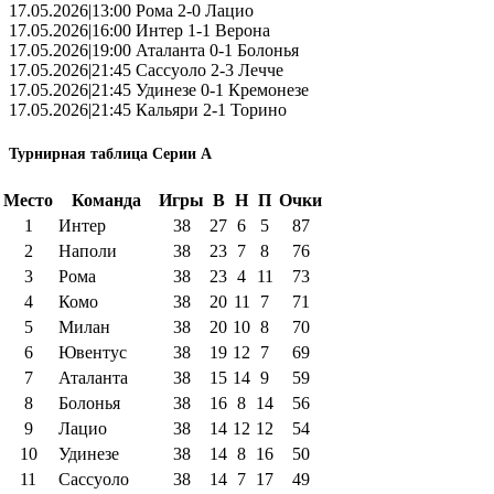
17.05.2026|13:00 Рома 2-0 Лацио
17.05.2026|16:00 Интер 1-1 Верона
17.05.2026|19:00 Аталанта 0-1 Болонья
17.05.2026|21:45 Сассуоло 2-3 Лечче
17.05.2026|21:45 Удинезе 0-1 Кремонезе
17.05.2026|21:45 Кальяри 2-1 Торино
Турнирная таблица Серии А
Место
Команда
Игры
В
Н
П
Очки
1
Интер
38
27
6
5
87
2
Наполи
38
23
7
8
76
3
Рома
38
23
4
11
73
4
Комо
38
20
11
7
71
5
Милан
38
20
10
8
70
6
Ювентус
38
19
12
7
69
7
Аталанта
38
15
14
9
59
8
Болонья
38
16
8
14
56
9
Лацио
38
14
12
12
54
10
Удинезе
38
14
8
16
50
11
Сассуоло
38
14
7
17
49