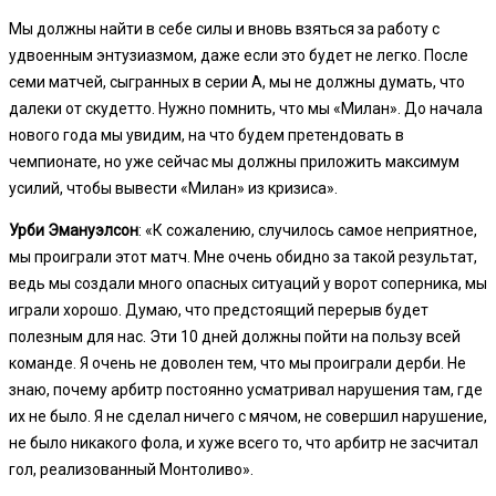
Мы должны найти в себе силы и вновь взяться за работу с
удвоенным энтузиазмом, даже если это будет не легко. После
семи матчей, сыгранных в серии А, мы не должны думать, что
далеки от скудетто. Нужно помнить, что мы «Милан». До начала
нового года мы увидим, на что будем претендовать в
чемпионате, но уже сейчас мы должны приложить максимум
усилий, чтобы вывести «Милан» из кризиса».
Урби Эмануэлсон
: «К сожалению, случилось самое неприятное,
мы проиграли этот матч. Мне очень обидно за такой результат,
ведь мы создали много опасных ситуаций у ворот соперника, мы
играли хорошо. Думаю, что предстоящий перерыв будет
полезным для нас. Эти 10 дней должны пойти на пользу всей
команде. Я очень не доволен тем, что мы проиграли дерби. Не
знаю, почему арбитр постоянно усматривал нарушения там, где
их не было. Я не сделал ничего с мячом, не совершил нарушение,
не было никакого фола, и хуже всего то, что арбитр не засчитал
гол, реализованный Монтоливо».