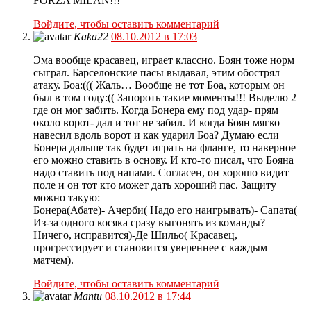
FORZA MILAN!!!
Войдите, чтобы оставить комментарий
Kaka22
08.10.2012 в 17:03
Эма вообще красавец, играет классно. Боян тоже норм
сыграл. Барселонские пасы выдавал, этим обострял
атаку. Боа:((( Жаль… Вообще не тот Боа, которым он
был в том году:(( Запороть такие моменты!!! Выделю 2
где он мог забить. Когда Бонера ему под удар- прям
около ворот- дал и тот не забил. И когда Боян мягко
навесил вдоль ворот и как ударил Боа? Думаю если
Бонера дальше так будет играть на фланге, то наверное
его можно ставить в основу. И кто-то писал, что Бояна
надо ставить под напами. Согласен, он хорошо видит
поле и он тот кто может дать хороший пас. Защиту
можно такую:
Бонера(Абате)- Ачерби( Надо его наигрывать)- Сапата(
Из-за одного косяка сразу выгонять из команды?
Ничего, исправится)-Де Шильо( Красавец,
прогрессирует и становится увереннее с каждым
матчем).
Войдите, чтобы оставить комментарий
Mantu
08.10.2012 в 17:44