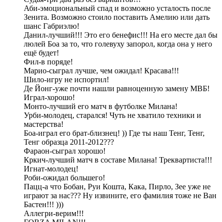
Аби-эмоциональный спад и возможно усталость после
Зенита. Возможно стоило поставить Амелию или дать
шанс Габриэлю!
Данил-лучший!!! Это его бенефис!!! На его месте дал бы
люлей Боа за то, что голевуху запорол, когда она у него
ещё будет!
Фил-в поряде!
Марио-сыграл лучше, чем ожидал! Красава!!!
Шило-игру не испортил!
Де Йонг-уже почти нашли равноценную замену МВБ!
Играл-хорошо!
Монто-лучший его матч в футболке Милана!
Урби-молодец, старался! Чуть не хватило техники и
мастерства!
Боа-играл его брат-близнец! )) Где ты наш Тенг, Тенг,
Тенг образца 2011-2012???
Фараон-сыграл хорошо!
Кркич-лучший матч в составе Милана! Треквартиста!!!
Игнат-молодец!
Роби-ожидал большего!
Пацц-а что Бобан, Руи Кошта, Кака, Пирло, Зее уже не
играют за нас??? Ну извините, его фамилия тоже не Ван
Бастен!!! )))
Аллегри-верим!!!