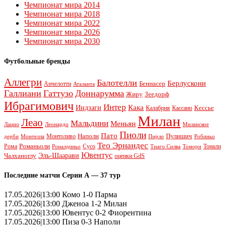
Чемпионат мира 2014
Чемпионат мира 2018
Чемпионат мира 2022
Чемпионат мира 2026
Чемпионат мира 2030
Футбольные бренды
Аллегри
Балотелли
Берлускони
Беннасер
Анчелотти
Аталанта
Галлиани
Гаттузо
Доннарумма
Жиру
Зеедорф
Ибрагимович
Интер
Кака
Индзаги
Кессье
Калабрия
Кассано
Милан
Леао
Мальдини
Меньян
Леонардо
Лацио
Миланское
Пиоли
Пато
Наполи
Монтоливо
Пулишич
Монтелла
Пирло
дерби
Робиньо
Тео Эрнандес
Рома
Романьоли
Сусо
Тонали
Роналдиньо
Тиаго Силва
Томори
Ювентус
Эль-Шаарави
Чалханоглу
оценки GdS
Последние матчи Серии А — 37 тур
17.05.2026|13:00 Комо 1-0 Парма
17.05.2026|13:00 Дженоа 1-2 Милан
17.05.2026|13:00 Ювентус 0-2 Фиорентина
17.05.2026|13:00 Пиза 0-3 Наполи