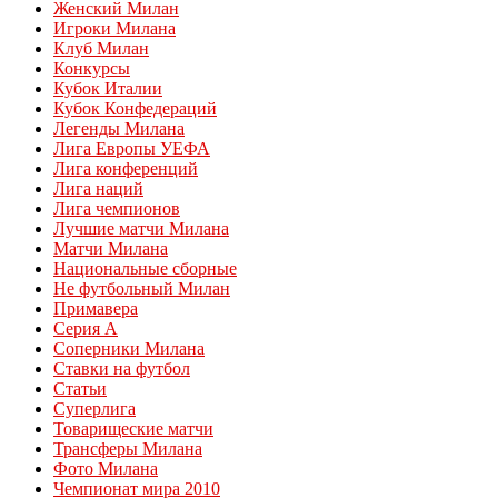
Женский Милан
Игроки Милана
Клуб Милан
Конкурсы
Кубок Италии
Кубок Конфедераций
Легенды Милана
Лига Европы УЕФА
Лига конференций
Лига наций
Лига чемпионов
Лучшие матчи Милана
Матчи Милана
Национальные сборные
Не футбольный Милан
Примавера
Серия А
Соперники Милана
Ставки на футбол
Статьи
Суперлига
Товарищеские матчи
Трансферы Милана
Фото Милана
Чемпионат мира 2010