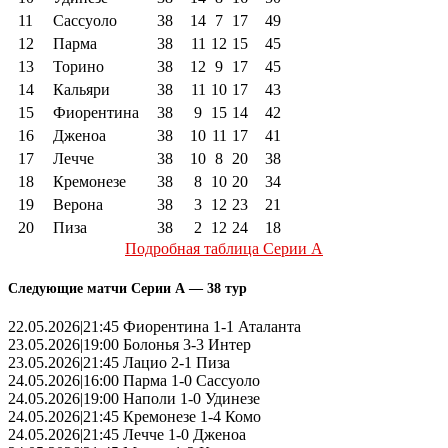
11
Сассуоло
38
14
7
17
49
12
Парма
38
11
12
15
45
13
Торино
38
12
9
17
45
14
Кальяри
38
11
10
17
43
15
Фиорентина
38
9
15
14
42
16
Дженоа
38
10
11
17
41
17
Лечче
38
10
8
20
38
18
Кремонезе
38
8
10
20
34
19
Верона
38
3
12
23
21
20
Пиза
38
2
12
24
18
Подробная таблица Серии А
Следующие матчи Серии А — 38 тур
22.05.2026|21:45 Фиорентина 1-1 Аталанта
23.05.2026|19:00 Болонья 3-3 Интер
23.05.2026|21:45 Лацио 2-1 Пиза
24.05.2026|16:00 Парма 1-0 Сассуоло
24.05.2026|19:00 Наполи 1-0 Удинезе
24.05.2026|21:45 Кремонезе 1-4 Комо
24.05.2026|21:45 Лечче 1-0 Дженоа