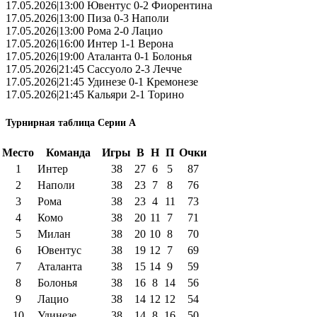
17.05.2026|13:00 Ювентус 0-2 Фиорентина
17.05.2026|13:00 Пиза 0-3 Наполи
17.05.2026|13:00 Рома 2-0 Лацио
17.05.2026|16:00 Интер 1-1 Верона
17.05.2026|19:00 Аталанта 0-1 Болонья
17.05.2026|21:45 Сассуоло 2-3 Лечче
17.05.2026|21:45 Удинезе 0-1 Кремонезе
17.05.2026|21:45 Кальяри 2-1 Торино
Турнирная таблица Серии А
Место
Команда
Игры
В
Н
П
Очки
1
Интер
38
27
6
5
87
2
Наполи
38
23
7
8
76
3
Рома
38
23
4
11
73
4
Комо
38
20
11
7
71
5
Милан
38
20
10
8
70
6
Ювентус
38
19
12
7
69
7
Аталанта
38
15
14
9
59
8
Болонья
38
16
8
14
56
9
Лацио
38
14
12
12
54
10
Удинезе
38
14
8
16
50