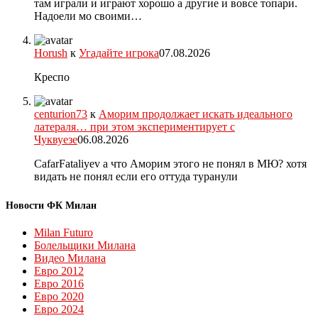
там играли и играют хорошо а другие и вовсе топари.
Надоели мо своими…
Horush
к
Угадайте игрока
07.08.2026
Креспо
centurion73
к
Аморим продолжает искать идеального
латераля… при этом экспериментирует с
Чуквуезе
06.08.2026
CafarFataliyev а что Аморим этого не понял в МЮ? хотя
видать не понял если его оттуда туранули
Новости ФК Милан
Milan Futuro
Болельщики Милана
Видео Милана
Евро 2012
Евро 2016
Евро 2020
Евро 2024