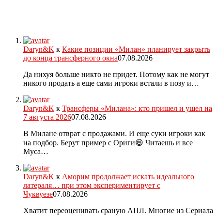
Daryn&K
к
Какие позиции «Милан» планирует закрыть
до конца трансферного окна
07.08.2026
Да нихуя больше никто не придет. Потому как не могут
никого продать а еще сами игроки встали в позу и…
Daryn&K
к
Трансферы «Милана»: кто пришел и ушел на
7 августа 2026
07.08.2026
В Милане отврат с продажами. И еще суки игроки как
на подбор. Берут пример с Ориги😄 Читаешь и все
Муса…
Daryn&K
к
Аморим продолжает искать идеального
латераля… при этом экспериментирует с
Чуквуезе
07.08.2026
Хватит переоценивать сраную АПЛ. Многие из Сериала