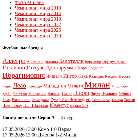
Фото Милана
Чемпионат мира 2010
Чемпионат мира 2014
Чемпионат мира 2018
Чемпионат мира 2022
Чемпионат мира 2026
Чемпионат мира 2030
Футбольные бренды
Аллегри
Балотелли
Берлускони
Беннасер
Анчелотти
Аталанта
Галлиани
Гаттузо
Доннарумма
Жиру
Зеедорф
Ибрагимович
Интер
Кака
Индзаги
Кессье
Калабрия
Кассано
Милан
Леао
Мальдини
Меньян
Леонардо
Лацио
Миланское
Пиоли
Пато
Наполи
Монтоливо
Пулишич
Монтелла
Пирло
дерби
Робиньо
Тео Эрнандес
Рома
Романьоли
Сусо
Тонали
Роналдиньо
Тиаго Силва
Томори
Ювентус
Эль-Шаарави
Чалханоглу
оценки GdS
Последние матчи Серии А — 37 тур
17.05.2026|13:00 Комо 1-0 Парма
17.05.2026|13:00 Дженоа 1-2 Милан