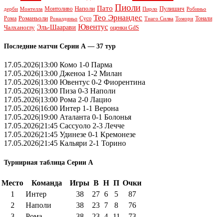
Пиоли
Пато
Наполи
Монтоливо
Пулишич
Монтелла
Пирло
дерби
Робиньо
Тео Эрнандес
Рома
Романьоли
Сусо
Тонали
Роналдиньо
Тиаго Силва
Томори
Ювентус
Эль-Шаарави
Чалханоглу
оценки GdS
Последние матчи Серии А — 37 тур
17.05.2026|13:00 Комо 1-0 Парма
17.05.2026|13:00 Дженоа 1-2 Милан
17.05.2026|13:00 Ювентус 0-2 Фиорентина
17.05.2026|13:00 Пиза 0-3 Наполи
17.05.2026|13:00 Рома 2-0 Лацио
17.05.2026|16:00 Интер 1-1 Верона
17.05.2026|19:00 Аталанта 0-1 Болонья
17.05.2026|21:45 Сассуоло 2-3 Лечче
17.05.2026|21:45 Удинезе 0-1 Кремонезе
17.05.2026|21:45 Кальяри 2-1 Торино
Турнирная таблица Серии А
Место
Команда
Игры
В
Н
П
Очки
1
Интер
38
27
6
5
87
2
Наполи
38
23
7
8
76
3
Рома
38
23
4
11
73