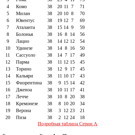
4
Комо
38
20
11
7
71
5
Милан
38
20
10
8
70
6
Ювентус
38
19
12
7
69
7
Аталанта
38
15
14
9
59
8
Болонья
38
16
8
14
56
9
Лацио
38
14
12
12
54
10
Удинезе
38
14
8
16
50
11
Сассуоло
38
14
7
17
49
12
Парма
38
11
12
15
45
13
Торино
38
12
9
17
45
14
Кальяри
38
11
10
17
43
15
Фиорентина
38
9
15
14
42
16
Дженоа
38
10
11
17
41
17
Лечче
38
10
8
20
38
18
Кремонезе
38
8
10
20
34
19
Верона
38
3
12
23
21
20
Пиза
38
2
12
24
18
Подробная таблица Серии А