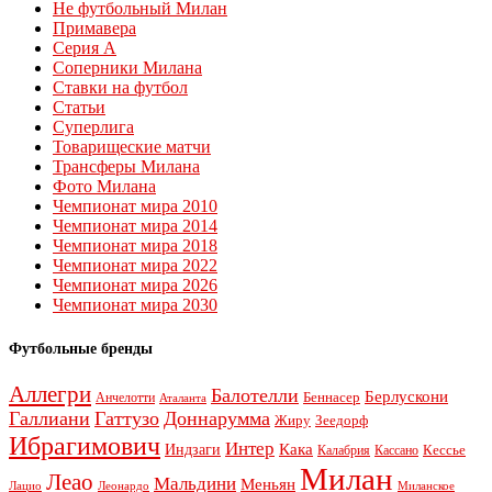
Не футбольный Милан
Примавера
Серия А
Соперники Милана
Ставки на футбол
Статьи
Суперлига
Товарищеские матчи
Трансферы Милана
Фото Милана
Чемпионат мира 2010
Чемпионат мира 2014
Чемпионат мира 2018
Чемпионат мира 2022
Чемпионат мира 2026
Чемпионат мира 2030
Футбольные бренды
Аллегри
Балотелли
Берлускони
Беннасер
Анчелотти
Аталанта
Галлиани
Гаттузо
Доннарумма
Жиру
Зеедорф
Ибрагимович
Интер
Кака
Индзаги
Кессье
Калабрия
Кассано
Милан
Леао
Мальдини
Меньян
Леонардо
Лацио
Миланское