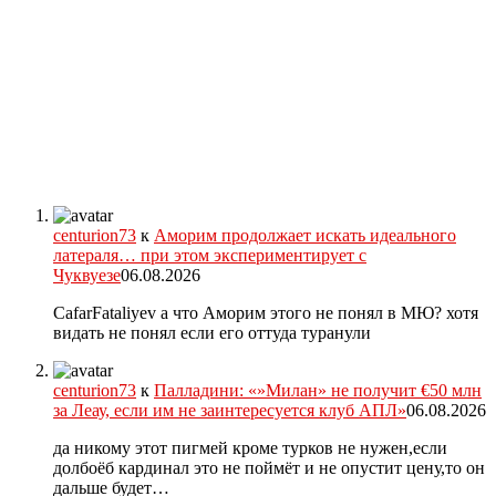
centurion73
к
Аморим продолжает искать идеального
латераля… при этом экспериментирует с
Чуквуезе
06.08.2026
CafarFataliyev а что Аморим этого не понял в МЮ? хотя
видать не понял если его оттуда туранули
centurion73
к
Палладини: «»Милан» не получит €50 млн
за Леау, если им не заинтересуется клуб АПЛ»
06.08.2026
да никому этот пигмей кроме турков не нужен,если
долбоёб кардинал это не поймёт и не опустит цену,то он
дальше будет…