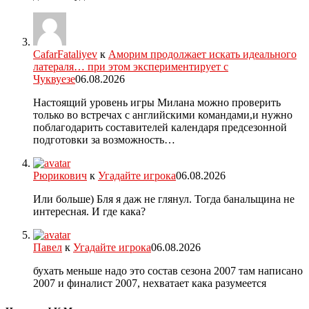
CafarFataliyev
к
Аморим продолжает искать идеального
латераля… при этом экспериментирует с
Чуквуезе
06.08.2026
Настоящий уровень игры Милана можно проверить
только во встречах с английскими командами,и нужно
поблагодарить составителей календаря предсезонной
подготовки за возможность…
Рюрикович
к
Угадайте игрока
06.08.2026
Или больше) Бля я даж не глянул. Тогда банальщина не
интересная. И где кака?
Павел
к
Угадайте игрока
06.08.2026
бухать меньше надо это состав сезона 2007 там написано
2007 и финалист 2007, нехватает кака разумеется