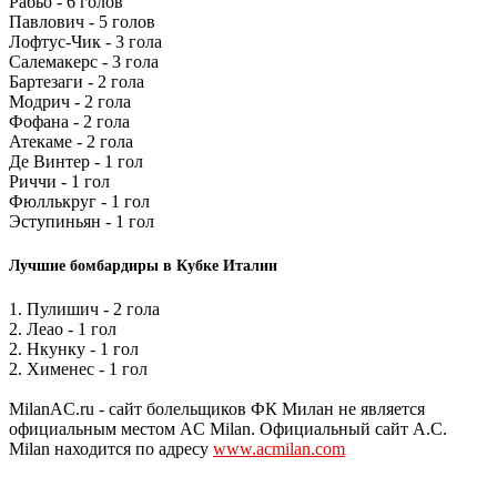
Рабьо - 6 голов
Павлович - 5 голов
Лофтус-Чик - 3 гола
Салемакерс - 3 гола
Бартезаги - 2 гола
Модрич - 2 гола
Фофана - 2 гола
Атекаме - 2 гола
Де Винтер - 1 гол
Риччи - 1 гол
Фюллькруг - 1 гол
Эступиньян - 1 гол
Лучшие бомбардиры в Кубке Италии
1. Пулишич - 2 гола
2. Леао - 1 гол
2. Нкунку - 1 гол
2. Хименес - 1 гол
MilanAC.ru - сайт болельщиков ФК Милан не является
официальным местом AC Milan. Официальный сайт A.C.
Milan находится по адресу
www.acmilan.com