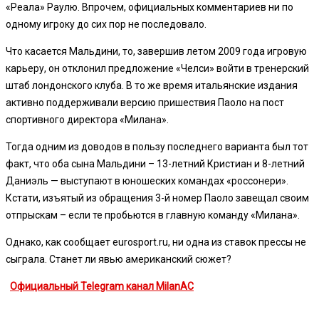
«Реала» Раулю. Впрочем, официальных комментариев ни по
одному игроку до сих пор не последовало.
Что касается Мальдини, то, завершив летом 2009 года игровую
карьеру, он отклонил предложение «Челси» войти в тренерский
штаб лондонского клуба. В то же время итальянские издания
активно поддерживали версию пришествия Паоло на пост
спортивного директора «Милана».
Тогда одним из доводов в пользу последнего варианта был тот
факт, что оба сына Мальдини – 13-летний Кристиан и 8-летний
Даниэль — выступают в юношеских командах «россонери».
Кстати, изъятый из обращения 3-й номер Паоло завещал своим
отпрыскам – если те пробьются в главную команду «Милана».
Однако, как сообщает eurosport.ru, ни одна из ставок прессы не
сыграла. Станет ли явью американский сюжет?
Официальный Telegram канал MilanAC