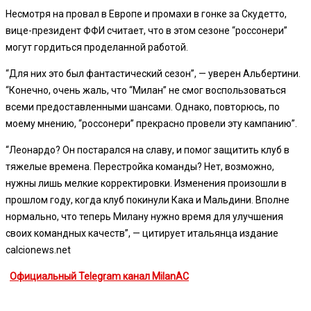
Несмотря на провал в Европе и промахи в гонке за Скудетто,
вице-президент ФФИ считает, что в этом сезоне “россонери”
могут гордиться проделанной работой.
“Для них это был фантастический сезон”, — уверен Альбертини.
“Конечно, очень жаль, что “Милан” не смог воспользоваться
всеми предоставленными шансами. Однако, повторюсь, по
моему мнению, “россонери” прекрасно провели эту кампанию”.
“Леонардо? Он постарался на славу, и помог защитить клуб в
тяжелые времена. Перестройка команды? Нет, возможно,
нужны лишь мелкие корректировки. Изменения произошли в
прошлом году, когда клуб покинули Кака и Мальдини. Вполне
нормально, что теперь Милану нужно время для улучшения
своих командных качеств”, — цитирует итальянца издание
calcionews.net
Официальный Telegram канал MilanAC