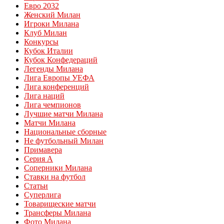
Евро 2032
Женский Милан
Игроки Милана
Клуб Милан
Конкурсы
Кубок Италии
Кубок Конфедераций
Легенды Милана
Лига Европы УЕФА
Лига конференций
Лига наций
Лига чемпионов
Лучшие матчи Милана
Матчи Милана
Национальные сборные
Не футбольный Милан
Примавера
Серия А
Соперники Милана
Ставки на футбол
Статьи
Суперлига
Товарищеские матчи
Трансферы Милана
Фото Милана