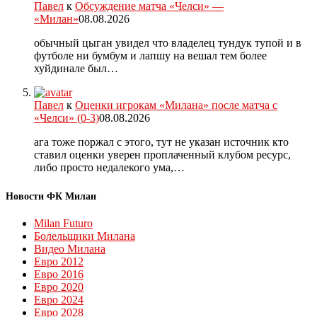
Павел
к
Обсуждение матча «Челси» —
«Милан»
08.08.2026
обычный цыган увидел что владелец тундук тупой и в
футболе ни бумбум и лапшу на вешал тем более
хуйдинале был…
Павел
к
Оценки игрокам «Милана» после матча с
«Челси» (0-3)
08.08.2026
ага тоже поржал с этого, тут не указан источник кто
ставил оценки уверен проплаченный клубом ресурс,
либо просто недалекого ума,…
Новости ФК Милан
Milan Futuro
Болельщики Милана
Видео Милана
Евро 2012
Евро 2016
Евро 2020
Евро 2024
Евро 2028