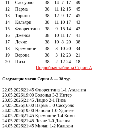
11
Сассуоло
38
14
7
17
49
12
Парма
38
11
12
15
45
13
Торино
38
12
9
17
45
14
Кальяри
38
11
10
17
43
15
Фиорентина
38
9
15
14
42
16
Дженоа
38
10
11
17
41
17
Лечче
38
10
8
20
38
18
Кремонезе
38
8
10
20
34
19
Верона
38
3
12
23
21
20
Пиза
38
2
12
24
18
Подробная таблица Серии А
Следующие матчи Серии А — 38 тур
22.05.2026|21:45 Фиорентина 1-1 Аталанта
23.05.2026|19:00 Болонья 3-3 Интер
23.05.2026|21:45 Лацио 2-1 Пиза
24.05.2026|16:00 Парма 1-0 Сассуоло
24.05.2026|19:00 Наполи 1-0 Удинезе
24.05.2026|21:45 Кремонезе 1-4 Комо
24.05.2026|21:45 Лечче 1-0 Дженоа
24.05.2026|21:45 Милан 1-2 Кальяри