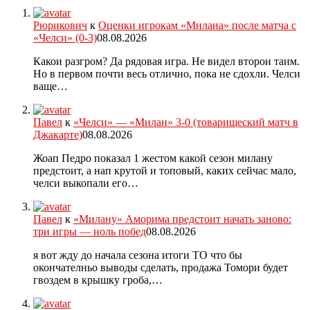
Рюрикович
к
Оценки игрокам «Милана» после матча с
«Челси» (0-3)
08.08.2026
Какои разгром? Да рядовая игра. Не видел второи таим.
Но в первом почти весь отлично, пока не сдохли. Челси
ваще…
Павел
к
«Челси» — «Милан» 3-0 (товарищеский матч в
Джакарте)
08.08.2026
Жоап Педро показал 1 жестом какой сезон милану
предстоит, а нап крутой и топовый, каких сейчас мало,
челси выкопали его…
Павел
к
«Милану» Аморима предстоит начать заново:
три игры — ноль побед
08.08.2026
я вот жду до начала сезона итоги ТО что бы
окончателньо выводы сделать, продажа Томори будет
гвоздем в крышку гроба,…