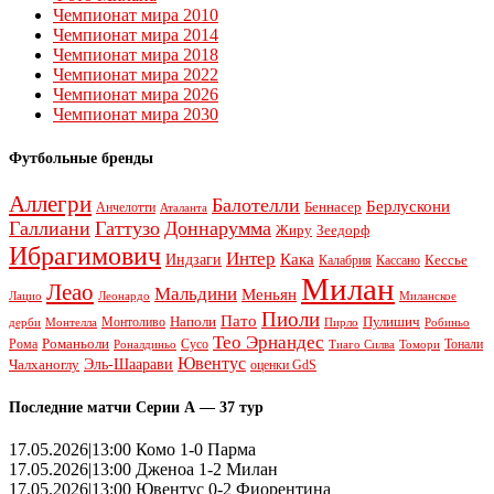
Чемпионат мира 2010
Чемпионат мира 2014
Чемпионат мира 2018
Чемпионат мира 2022
Чемпионат мира 2026
Чемпионат мира 2030
Футбольные бренды
Аллегри
Балотелли
Берлускони
Беннасер
Анчелотти
Аталанта
Галлиани
Гаттузо
Доннарумма
Жиру
Зеедорф
Ибрагимович
Интер
Кака
Индзаги
Кессье
Калабрия
Кассано
Милан
Леао
Мальдини
Меньян
Леонардо
Лацио
Миланское
Пиоли
Пато
Наполи
Монтоливо
Пулишич
Монтелла
Пирло
дерби
Робиньо
Тео Эрнандес
Рома
Романьоли
Сусо
Тонали
Роналдиньо
Тиаго Силва
Томори
Ювентус
Эль-Шаарави
Чалханоглу
оценки GdS
Последние матчи Серии А — 37 тур
17.05.2026|13:00 Комо 1-0 Парма
17.05.2026|13:00 Дженоа 1-2 Милан
17.05.2026|13:00 Ювентус 0-2 Фиорентина