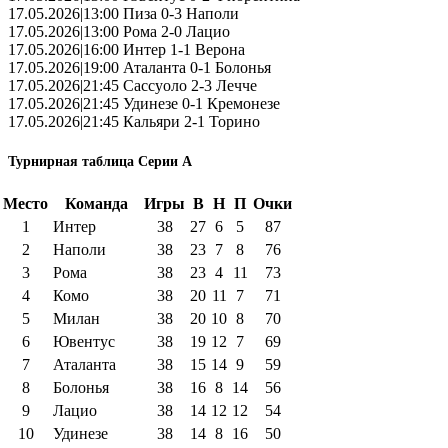
17.05.2026|13:00 Пиза 0-3 Наполи
17.05.2026|13:00 Рома 2-0 Лацио
17.05.2026|16:00 Интер 1-1 Верона
17.05.2026|19:00 Аталанта 0-1 Болонья
17.05.2026|21:45 Сассуоло 2-3 Лечче
17.05.2026|21:45 Удинезе 0-1 Кремонезе
17.05.2026|21:45 Кальяри 2-1 Торино
Турнирная таблица Серии А
Место
Команда
Игры
В
Н
П
Очки
1
Интер
38
27
6
5
87
2
Наполи
38
23
7
8
76
3
Рома
38
23
4
11
73
4
Комо
38
20
11
7
71
5
Милан
38
20
10
8
70
6
Ювентус
38
19
12
7
69
7
Аталанта
38
15
14
9
59
8
Болонья
38
16
8
14
56
9
Лацио
38
14
12
12
54
10
Удинезе
38
14
8
16
50