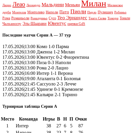
Милан
Леао
Мальдини
Меньян
Леонардо
Лацио
Миланское
Пиоли
Пато
Наполи
Монтоливо
Пулишич
Монтелла
Пирло
дерби
Робиньо
Тео Эрнандес
Рома
Романьоли
Сусо
Тонали
Роналдиньо
Тиаго Силва
Томори
Ювентус
Эль-Шаарави
Чалханоглу
оценки GdS
Последние матчи Серии А — 37 тур
17.05.2026|13:00 Комо 1-0 Парма
17.05.2026|13:00 Дженоа 1-2 Милан
17.05.2026|13:00 Ювентус 0-2 Фиорентина
17.05.2026|13:00 Пиза 0-3 Наполи
17.05.2026|13:00 Рома 2-0 Лацио
17.05.2026|16:00 Интер 1-1 Верона
17.05.2026|19:00 Аталанта 0-1 Болонья
17.05.2026|21:45 Сассуоло 2-3 Лечче
17.05.2026|21:45 Удинезе 0-1 Кремонезе
17.05.2026|21:45 Кальяри 2-1 Торино
Турнирная таблица Серии А
Место
Команда
Игры
В
Н
П
Очки
1
Интер
38
27
6
5
87
2
Наполи
38
23
7
8
76