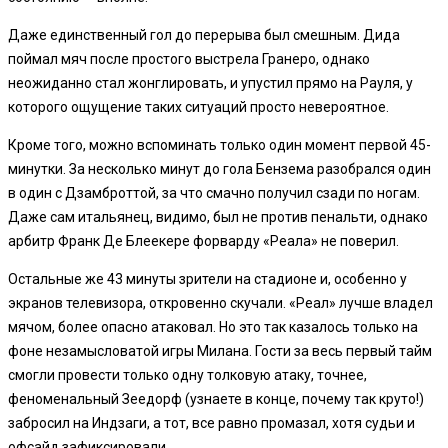
Даже единственный гол до перерыва был смешным. Дида
поймал мяч после простого выстрела Гранеро, однако
неожиданно стал жонглировать, и упустил прямо на Рауля, у
которого ощущение таких ситуаций просто невероятное.
Кроме того, можно вспоминать только один момент первой 45-
минутки. За несколько минут до гола Бензема разобрался один
в один с Дзамброттой, за что смачно получил сзади по ногам.
Даже сам итальянец, видимо, был не против пенальти, однако
арбитр Франк Де Блеекере форварду «Реала» не поверил.
Остальные же 43 минуты зрители на стадионе и, особенно у
экранов телевизора, откровенно скучали. «Реал» лучше владел
мячом, более опасно атаковал. Но это так казалось только на
фоне незамысловатой игры Милана. Гости за весь первый тайм
смогли провести только одну толковую атаку, точнее,
феноменальный Зеедорф (узнаете в конце, почему так круто!)
забросил на Индзаги, а тот, все равно промазал, хотя судьи и
офсайд зафиксировали.