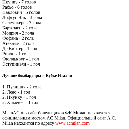
Нкунку - 7 голов
Рабьо - 6 голов
Павлович - 5 голов
Лофтус-Чик - 3 гола
Салемакерс - 3 гола
Бартезаги - 2 гола
Модрич - 2 гола
Фофана - 2 гола
Атекаме - 2 гола
Де Винтер - 1 гол
Риччи - 1 гол
Фюллькруг - 1 гол
Эступиньян - 1 гол
Лучшие бомбардиры в Кубке Италии
1. Пулишич - 2 гола
2. Леао - 1 гол
2. Нкунку - 1 гол
2. Хименес - 1 гол
MilanAC.ru - сайт болельщиков ФК Милан не является
официальным местом AC Milan. Официальный сайт A.C.
Milan находится по адресу
www.acmilan.com