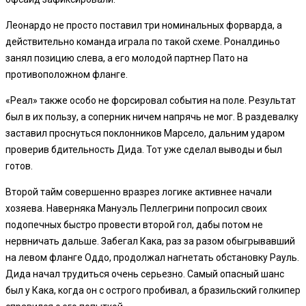
Леонардо не просто поставил три номинальных форварда, а
действительно команда играла по такой схеме. Роналдиньо
занял позицию слева, а его молодой партнер Пато на
противоположном фланге.
«Реал» также особо не форсировал события на поле. Результат
был в их пользу, а соперник ничем напрячь не мог. В раздевалку
заставил проснуться поклонников Марсело, дальним ударом
проверив бдительность Дида. Тот уже сделал выводы и был
готов.
Второй тайм совершенно вразрез логике активнее начали
хозяева. Наверняка Мануэль Пеллегрини попросил своих
подопечных быстро провести второй гол, дабы потом не
нервничать дальше. Забегал Кака, раз за разом обыгрывавший
на левом фланге Оддо, продолжал нагнетать обстановку Рауль.
Дида начал трудиться очень серьезно. Самый опасный шанс
был у Кака, когда он с острого пробивал, а бразильский голкипер