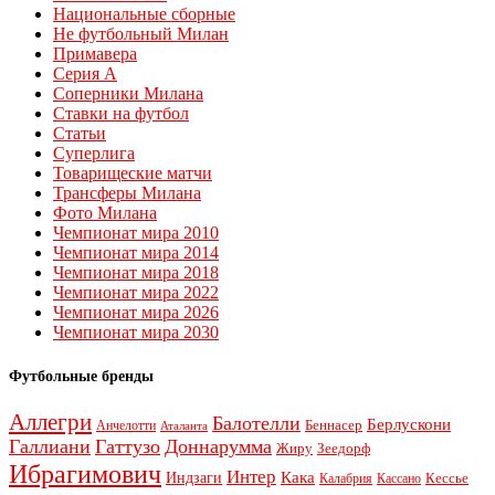
Национальные сборные
Не футбольный Милан
Примавера
Серия А
Соперники Милана
Ставки на футбол
Статьи
Суперлига
Товарищеские матчи
Трансферы Милана
Фото Милана
Чемпионат мира 2010
Чемпионат мира 2014
Чемпионат мира 2018
Чемпионат мира 2022
Чемпионат мира 2026
Чемпионат мира 2030
Футбольные бренды
Аллегри
Балотелли
Берлускони
Беннасер
Анчелотти
Аталанта
Галлиани
Гаттузо
Доннарумма
Жиру
Зеедорф
Ибрагимович
Интер
Кака
Индзаги
Кессье
Калабрия
Кассано