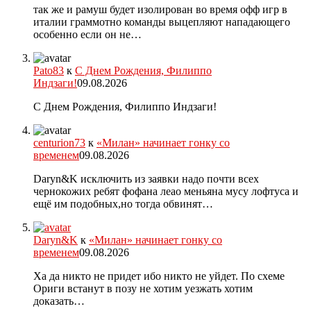
так же и рамуш будет изолирован во время офф игр в
италии граммотно команды выцепляют нападающего
особенно если он не…
Pato83
к
С Днем Рождения, Филиппо
Индзаги!
09.08.2026
С Днем Рождения, Филиппо Индзаги!
centurion73
к
«Милан» начинает гонку со
временем
09.08.2026
Daryn&K исключить из заявки надо почти всех
чернокожих ребят фофана леао меньяна мусу лофтуса и
ещё им подобных,но тогда обвинят…
Daryn&K
к
«Милан» начинает гонку со
временем
09.08.2026
Ха да никто не придет ибо никто не уйдет. По схеме
Ориги встанут в позу не хотим уезжать хотим
доказать…