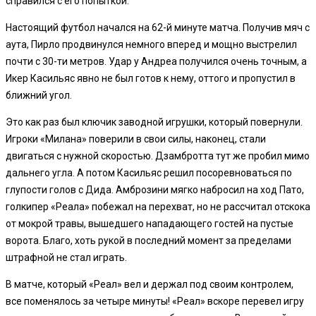
справился с его попыткой.
Настоящий футбол начался на 62-й минуте матча. Получив мяч с
аута, Пирло продвинулся немного вперед и мощно выстрелил
почти с 30-ти метров. Удар у Андреа получился очень точным, а
Икер Касильяс явно не был готов к нему, оттого и пропустил в
ближний угол.
Это как раз был ключик заводной игрушки, который повернули.
Игроки «Милана» поверили в свои силы, наконец, стали
двигаться с нужной скоростью. Дзамбротта тут же пробил мимо
дальнего угла. А потом Касильяс решил посоревноваться по
глупости голов с Дида. Амброзини мягко набросил на ход Пато,
голкипер «Реала» побежал на перехват, но не рассчитал отскока
от мокрой травы, вышедшего нападающего гостей на пустые
ворота. Благо, хоть рукой в последний момент за пределами
штрафной не стал играть.
В матче, который «Реал» вел и держал под своим контролем,
все поменялось за четыре минуты! «Реал» вскоре перевел игру