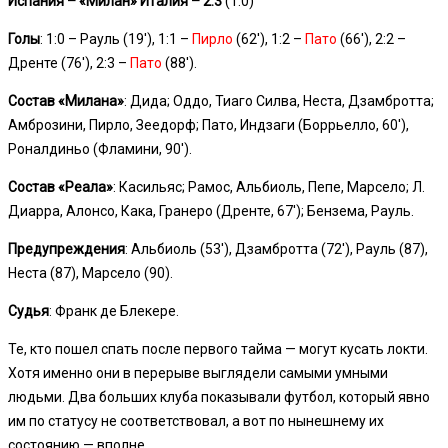
Испания – «Милан» Италия – 2:3
(1:0)
Голы
: 1:0 – Рауль (19′), 1:1 –
Пирло
(62′), 1:2 –
Пато
(66′), 2:2 –
Дренте (76′), 2:3 –
Пато
(88′).
Состав «Милана»
: Дида; Оддо, Тиаго Силва, Неста, Дзамбротта;
Амброзини, Пирло, Зеедорф; Пато, Индзаги (Боррьелло, 60′),
Роналдиньо (Фламини, 90′).
Состав «Реала»
: Касильяс; Рамос, Альбиоль, Пепе, Марсело; Л.
Диарра, Алонсо, Кака, Гранеро (Дренте, 67′); Бензема, Рауль.
Предупреждения
: Альбиоль (53′), Дзамбротта (72′), Рауль (87),
Неста (87), Марсело (90).
Судья
: Франк де Блекере.
Те, кто пошел спать после первого тайма — могут кусать локти.
Хотя именно они в перерыве выглядели самыми умными
людьми. Два больших клуба показывали футбол, который явно
им по статусу не соответствовал, а вот по нынешнему их
состоянию — вполне.