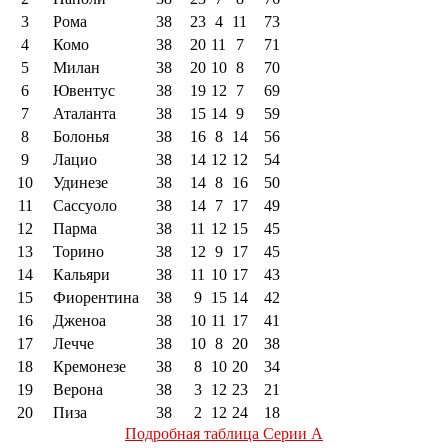
3
Рома
38
23
4
11
73
4
Комо
38
20
11
7
71
5
Милан
38
20
10
8
70
6
Ювентус
38
19
12
7
69
7
Аталанта
38
15
14
9
59
8
Болонья
38
16
8
14
56
9
Лацио
38
14
12
12
54
10
Удинезе
38
14
8
16
50
11
Сассуоло
38
14
7
17
49
12
Парма
38
11
12
15
45
13
Торино
38
12
9
17
45
14
Кальяри
38
11
10
17
43
15
Фиорентина
38
9
15
14
42
16
Дженоа
38
10
11
17
41
17
Лечче
38
10
8
20
38
18
Кремонезе
38
8
10
20
34
19
Верона
38
3
12
23
21
20
Пиза
38
2
12
24
18
Подробная таблица Серии А