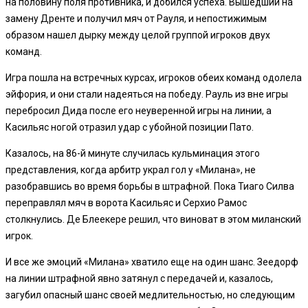
на половину поля противника, и добился успеха. Вышедший на
замену Дренте и получил мяч от Рауля, и непостижимым
образом нашел дырку между целой группой игроков двух
команд.
Игра пошла на встречных курсах, игроков обеих команд одолела
эйфория, и они стали надеяться на победу. Рауль из вне игры
перебросил Дида после его неуверенной игры на линии, а
Касильяс ногой отразил удар с убойной позиции Пато.
Казалось, на 86-й минуте случилась кульминация этого
представления, когда арбитр украл гол у «Милана», не
разобравшись во время борьбы в штрафной. Пока Тиаго Силва
переправлял мяч в ворота Касильяс и Серхио Рамос
столкнулись. Де Блеекере решил, что виноват в этом миланский
игрок.
И все же эмоций «Милана» хватило еще на один шанс. Зеедорф
на линии штрафной явно затянул с передачей и, казалось,
загубил опасный шанс своей медлительностью, но следующим