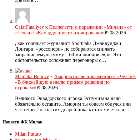
доказать…
CafarFataliyev
к
Пеллегатти о поражении «Милана» от
«Челси»: «Камарду просто изолировали»
09.08.2026
, как сообщает журналист Sportitalia Джанлуиджи
Лонгари, «россонери» не собираются снижать
запрашиваемую сумму – 60 миллионов евро. Это
обстоятельство осложняет переговоры с…
Mamuka Beridze
к
Аморим после поражения от «Челси»:
«В ближайшую неделю примем решения по
игрокам»
09.08.2026
Великого Эквадорского игрока Эспумизана надо
обязательно оставить. Аморим ты совсем ебнулся или
частично. Гнать этих днарей пока кто-то хочет или…
Новости ФК Милан
Milan Futuro
Болельщики Милана