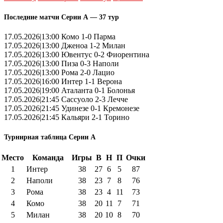
Последние матчи Серии А — 37 тур
17.05.2026|13:00 Комо 1-0 Парма
17.05.2026|13:00 Дженоа 1-2 Милан
17.05.2026|13:00 Ювентус 0-2 Фиорентина
17.05.2026|13:00 Пиза 0-3 Наполи
17.05.2026|13:00 Рома 2-0 Лацио
17.05.2026|16:00 Интер 1-1 Верона
17.05.2026|19:00 Аталанта 0-1 Болонья
17.05.2026|21:45 Сассуоло 2-3 Лечче
17.05.2026|21:45 Удинезе 0-1 Кремонезе
17.05.2026|21:45 Кальяри 2-1 Торино
Турнирная таблица Серии А
Место
Команда
Игры
В
Н
П
Очки
1
Интер
38
27
6
5
87
2
Наполи
38
23
7
8
76
3
Рома
38
23
4
11
73
4
Комо
38
20
11
7
71
5
Милан
38
20
10
8
70