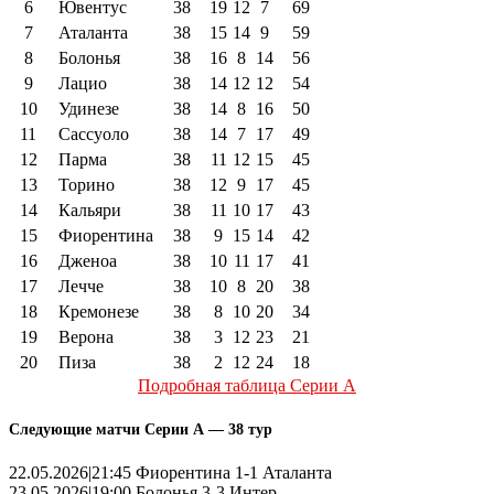
6
Ювентус
38
19
12
7
69
7
Аталанта
38
15
14
9
59
8
Болонья
38
16
8
14
56
9
Лацио
38
14
12
12
54
10
Удинезе
38
14
8
16
50
11
Сассуоло
38
14
7
17
49
12
Парма
38
11
12
15
45
13
Торино
38
12
9
17
45
14
Кальяри
38
11
10
17
43
15
Фиорентина
38
9
15
14
42
16
Дженоа
38
10
11
17
41
17
Лечче
38
10
8
20
38
18
Кремонезе
38
8
10
20
34
19
Верона
38
3
12
23
21
20
Пиза
38
2
12
24
18
Подробная таблица Серии А
Следующие матчи Серии А — 38 тур
22.05.2026|21:45 Фиорентина 1-1 Аталанта
23.05.2026|19:00 Болонья 3-3 Интер