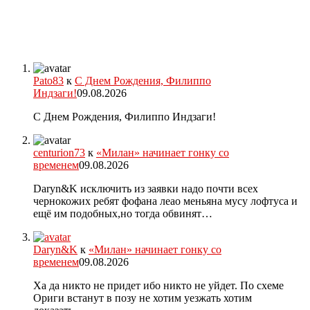
Pato83
к
С Днем Рождения, Филиппо
Индзаги!
09.08.2026
С Днем Рождения, Филиппо Индзаги!
centurion73
к
«Милан» начинает гонку со
временем
09.08.2026
Daryn&K исключить из заявки надо почти всех
чернокожих ребят фофана леао меньяна мусу лофтуса и
ещё им подобных,но тогда обвинят…
Daryn&K
к
«Милан» начинает гонку со
временем
09.08.2026
Ха да никто не придет ибо никто не уйдет. По схеме
Ориги встанут в позу не хотим уезжать хотим