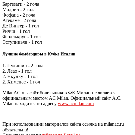
Бартезаги - 2 гола
Модрич - 2 гола
Фофана - 2 гола
Атекаме - 2 гола
Де Винтер - 1 гол
Риччи - 1 гол
Фюллькруг - 1 гол
Эступиньян - 1 гол
Лучшие бомбардиры в Кубке Италии
1. Пулишич - 2 гола
2. Леао - 1 гол
2. Нкунку - 1 гол
2. Хименес - 1 гол
MilanAC.ru - сайт болельщиков ФК Милан не является
официальным местом AC Milan. Официальный сайт A.C.
Milan находится по адресу
www.acmilan.com
При использовании материалов сайта ссылка на milanac.ru
обязательна!