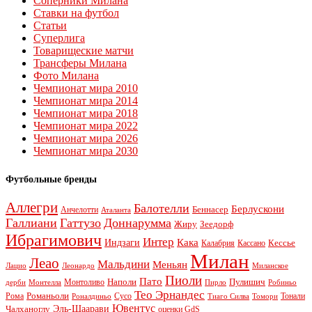
Соперники Милана
Ставки на футбол
Статьи
Суперлига
Товарищеские матчи
Трансферы Милана
Фото Милана
Чемпионат мира 2010
Чемпионат мира 2014
Чемпионат мира 2018
Чемпионат мира 2022
Чемпионат мира 2026
Чемпионат мира 2030
Футбольные бренды
Аллегри
Балотелли
Берлускони
Беннасер
Анчелотти
Аталанта
Галлиани
Гаттузо
Доннарумма
Жиру
Зеедорф
Ибрагимович
Интер
Кака
Индзаги
Кессье
Калабрия
Кассано
Милан
Леао
Мальдини
Меньян
Леонардо
Лацио
Миланское
Пиоли
Пато
Наполи
Монтоливо
Пулишич
Монтелла
Пирло
дерби
Робиньо
Тео Эрнандес
Рома
Романьоли
Сусо
Тонали
Роналдиньо
Тиаго Силва
Томори
Ювентус
Эль-Шаарави
Чалханоглу
оценки GdS