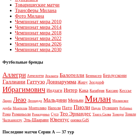
Товарищеские матчи
Трансферы Милана
Фото Милана
Чемпионат мира 2010
Чемпионат мира 2014
Чемпионат мира 2018
Чемпионат мира 2022
Чемпионат мира 2026
Чемпионат мира 2030
Футбольные бренды
Аллегри
Балотелли
Берлускони
Беннасер
Анчелотти
Аталанта
Галлиани
Гаттузо
Доннарумма
Жиру
Зеедорф
Ибрагимович
Интер
Кака
Индзаги
Кессье
Калабрия
Кассано
Милан
Леао
Мальдини
Меньян
Леонардо
Лацио
Миланское
Пиоли
Пато
Наполи
Монтоливо
Пулишич
Монтелла
Пирло
дерби
Робиньо
Тео Эрнандес
Рома
Романьоли
Сусо
Тонали
Роналдиньо
Тиаго Силва
Томори
Ювентус
Эль-Шаарави
Чалханоглу
оценки GdS
Последние матчи Серии А — 37 тур