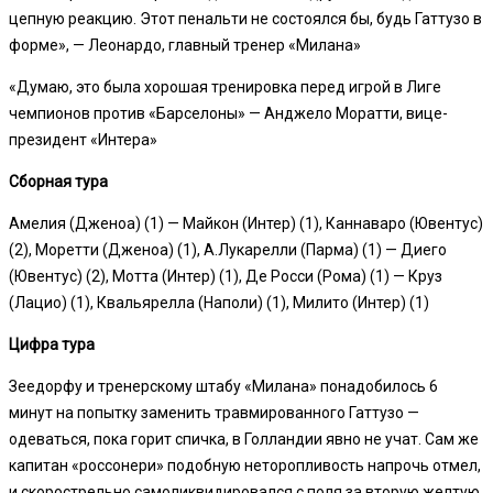
цепную реакцию. Этот пенальти не состоялся бы, будь Гаттузо в
форме», — Леонардо, главный тренер «Милана»
«Думаю, это была хорошая тренировка перед игрой в Лиге
чемпионов против «Барселоны» — Анджело Моратти, вице-
президент «Интера»
Сборная тура
Амелия (Дженоа) (1) — Майкон (Интер) (1), Каннаваро (Ювентус)
(2), Моретти (Дженоа) (1), А.Лукарелли (Парма) (1) — Диего
(Ювентус) (2), Мотта (Интер) (1), Де Росси (Рома) (1) — Круз
(Лацио) (1), Квальярелла (Наполи) (1), Милито (Интер) (1)
Цифра тура
Зеедорфу и тренерскому штабу «Милана» понадобилось 6
минут на попытку заменить травмированного Гаттузо —
одеваться, пока горит спичка, в Голландии явно не учат. Сам же
капитан «россонери» подобную неторопливость напрочь отмел,
и скорострельно самоликвидировался с поля за вторую желтую