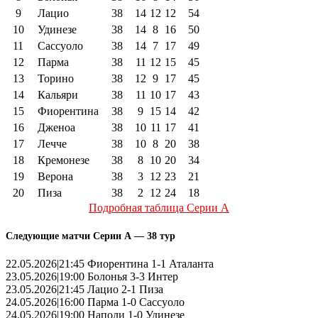
9
Лацио
38
14
12
12
54
10
Удинезе
38
14
8
16
50
11
Сассуоло
38
14
7
17
49
12
Парма
38
11
12
15
45
13
Торино
38
12
9
17
45
14
Кальяри
38
11
10
17
43
15
Фиорентина
38
9
15
14
42
16
Дженоа
38
10
11
17
41
17
Лечче
38
10
8
20
38
18
Кремонезе
38
8
10
20
34
19
Верона
38
3
12
23
21
20
Пиза
38
2
12
24
18
Подробная таблица Серии А
Следующие матчи Серии А — 38 тур
22.05.2026|21:45 Фиорентина 1-1 Аталанта
23.05.2026|19:00 Болонья 3-3 Интер
23.05.2026|21:45 Лацио 2-1 Пиза
24.05.2026|16:00 Парма 1-0 Сассуоло
24.05.2026|19:00 Наполи 1-0 Удинезе