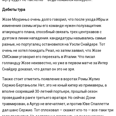
Дебюты тура
Жозе Моуриньо очень долго говорил, что после ухода Ибры и
изменения схемы игры его команде нужен полузащитник
атакующего плана, способный связать трех центрхавов с
дуэтом в линии нападения. кандидатуры назывались самые
разные, но португалец остановился на Уэсли Снайдере. Тот
очень не хотел покидать Реал, но затем заявил, что Жозе
СМСками уговорил его переехать в Италии. Что писал
голландцу Жозе неизвестно, но уже в первом матче за Интер
Снайдер доказал, что делал он это не зря.
Также стоит отметить появление в воротах Ромы Жулио
Сержио Бертаньоли. Нет, это не юный кипер из примаверы, а
вполне созревший 30-летний портьере, прошлый сезон
проведший в ранге третьего вратаря. Но сейчас Дони
травмирован, а Артур не впечатляет, и против Юве Спаллетти
дал шанс Сержио. Тот сплоховал — скажет кто-то — все-таки три