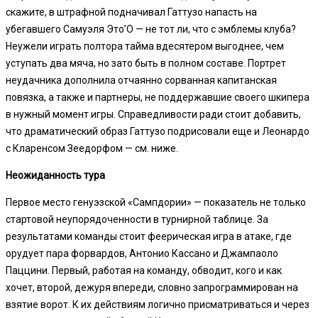
скажите, в штрафной подначивал Гаттузо напасть на
убегавшего Самуэля Это’О — не тот ли, что с эмблемы клуба?
Неужели играть полтора тайма вдесятером выгоднее, чем
уступать два мяча, но зато быть в полном составе. Портрет
неудачника дополнила отчаянно сорванная капитанская
повязка, а также и партнеры, не поддержавшие своего шкипера
в нужный момент игры. Справедливости ради стоит добавить,
что драматический образ Гаттузо подрисовали еще и Леонардо
с Кларенсом Зеедорфом — см. ниже.
Неожиданность тура
Первое место генуэзской «Сампдории» — показатель не только
стартовой неупорядоченности в турнирной таблице. За
результатами команды стоит феерическая игра в атаке, где
орудует пара форвардов, Антонио Кассано и Джампаоло
Паццини. Первый, работая на команду, обводит, кого и как
хочет, второй, дежуря впереди, словно запрограммирован на
взятие ворот. К их действиям логично присматриваться и через