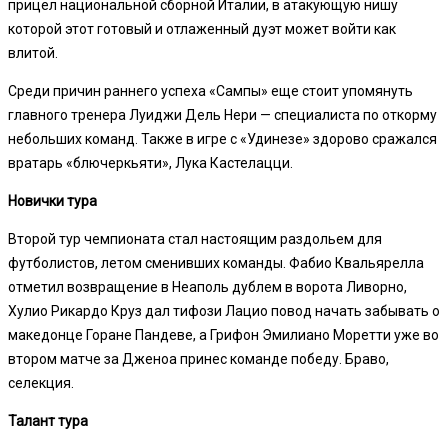
прицел национальной сборной Италии, в атакующую нишу
которой этот готовый и отлаженный дуэт может войти как
влитой.
Среди причин раннего успеха «Сампы» еще стоит упомянуть
главного тренера Луиджи Дель Нери — специалиста по откорму
небольших команд. Также в игре с «Удинезе» здорово сражался
вратарь «блючеркьяти», Лука Кастелацци.
Новички тура
Второй тур чемпионата стал настоящим раздольем для
футболистов, летом сменивших команды. Фабио Квальярелла
отметил возвращение в Неаполь дублем в ворота Ливорно,
Хулио Рикардо Круз дал тифози Лацио повод начать забывать о
македонце Горане Пандеве, а Грифон Эмилиано Моретти уже во
втором матче за Дженоа принес команде победу. Браво,
селекция.
Талант тура