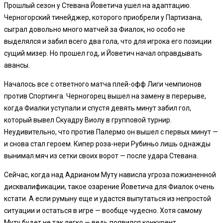
Прошлый сезон у Стевана Йоветича ушел на адаптацию.
Черногорский тинейджер, которого приобрели у Партизана,
сыграл довольно много матчей за Фиалок, но особо не
выделялся и забил всего два гола, что для игрока его позиции
сущий мизер. Но прошел год, и Йоветич начал оправдывать
авансы.
Началось все с ответного матча плей-офф Лиги чемпионов
против Спортинга. Черногорец вышел на замену в перерыве,
когда Фиалки уступали и спустя девять минут забил гол,
который вывел Скуадру Виолу в групповой турнир.
Неудивительно, что против Палермо он вышел с первых минут —
и снова стал героем. Кипер роза-нери Рубиньо лишь однажды
вынимал мяч из сетки своих ворот — после удара Стевана.
Сейчас, когда над Адрианом Муту нависла угроза пожизненной
дисквалификации, такое озарение Йоветича для Фиалок очень
кстати. А если румыну еще и удастся выпутаться из непростой
ситуации и остаться в игре — вообще чудесно. Хотя самому
Муту будет не так легко — ведь появился конкурент.