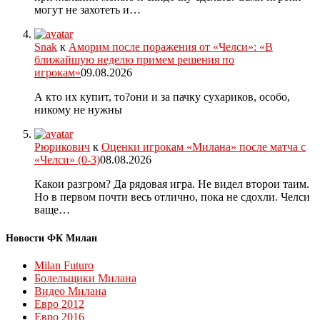
могут не захотеть и…
Snak
к
Аморим после поражения от «Челси»: «В
ближайшую неделю примем решения по
игрокам»
09.08.2026
А кто их купит, то?они и за пачку сухариков, особо,
никому не нужны
Рюрикович
к
Оценки игрокам «Милана» после матча с
«Челси» (0-3)
08.08.2026
Какои разгром? Да рядовая игра. Не видел второи таим.
Но в первом почти весь отлично, пока не сдохли. Челси
ваще…
Новости ФК Милан
Milan Futuro
Болельщики Милана
Видео Милана
Евро 2012
Евро 2016