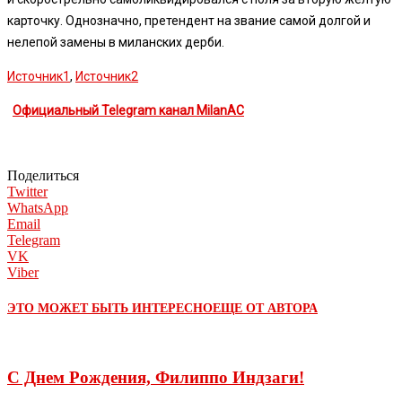
карточку. Однозначно, претендент на звание самой долгой и
нелепой замены в миланских дерби.
Источник1
,
Источник2
Официальный Telegram канал MilanAC
Поделиться
Twitter
WhatsApp
Email
Telegram
VK
Viber
ЭТО МОЖЕТ БЫТЬ ИНТЕРЕСНО
ЕЩЕ ОТ АВТОРА
С Днем Рождения, Филиппо Индзаги!