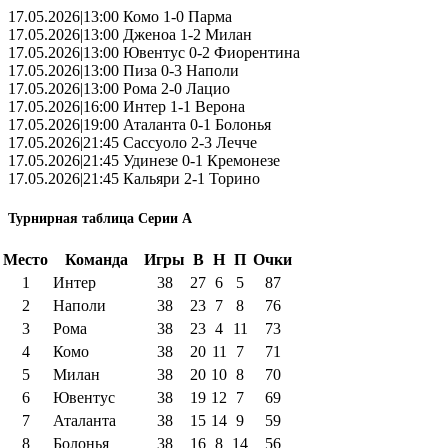
17.05.2026|13:00 Комо 1-0 Парма
17.05.2026|13:00 Дженоа 1-2 Милан
17.05.2026|13:00 Ювентус 0-2 Фиорентина
17.05.2026|13:00 Пиза 0-3 Наполи
17.05.2026|13:00 Рома 2-0 Лацио
17.05.2026|16:00 Интер 1-1 Верона
17.05.2026|19:00 Аталанта 0-1 Болонья
17.05.2026|21:45 Сассуоло 2-3 Лечче
17.05.2026|21:45 Удинезе 0-1 Кремонезе
17.05.2026|21:45 Кальяри 2-1 Торино
Турнирная таблица Серии А
Место
Команда
Игры
В
Н
П
Очки
1
Интер
38
27
6
5
87
2
Наполи
38
23
7
8
76
3
Рома
38
23
4
11
73
4
Комо
38
20
11
7
71
5
Милан
38
20
10
8
70
6
Ювентус
38
19
12
7
69
7
Аталанта
38
15
14
9
59
8
Болонья
38
16
8
14
56