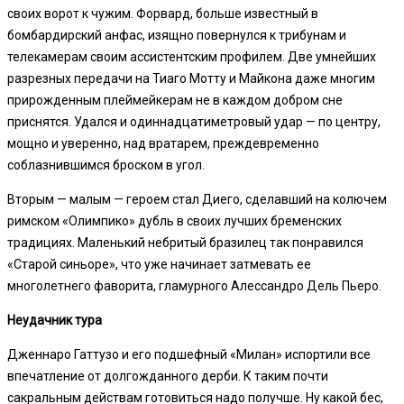
своих ворот к чужим. Форвард, больше известный в
бомбардирский анфас, изящно повернулся к трибунам и
телекамерам своим ассистентским профилем. Две умнейших
разрезных передачи на Тиаго Мотту и Майкона даже многим
прирожденным плеймейкерам не в каждом добром сне
приснятся. Удался и одиннадцатиметровый удар — по центру,
мощно и уверенно, над вратарем, преждевременно
соблазнившимся броском в угол.
Вторым — малым — героем стал Диего, сделавший на колючем
римском «Олимпико» дубль в своих лучших бременских
традициях. Маленький небритый бразилец так понравился
«Старой синьоре», что уже начинает затмевать ее
многолетнего фаворита, гламурного Алессандро Дель Пьеро.
Неудачник тура
Дженнаро Гаттузо и его подшефный «Милан» испортили все
впечатление от долгожданного дерби. К таким почти
сакральным действам готовиться надо получше. Ну какой бес,