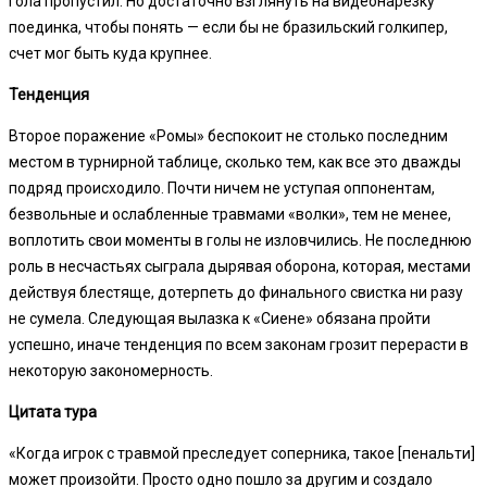
гола пропустил. Но достаточно взглянуть на видеонарезку
поединка, чтобы понять — если бы не бразильский голкипер,
счет мог быть куда крупнее.
Тенденция
Второе поражение «Ромы» беспокоит не столько последним
местом в турнирной таблице, сколько тем, как все это дважды
подряд происходило. Почти ничем не уступая оппонентам,
безвольные и ослабленные травмами «волки», тем не менее,
воплотить свои моменты в голы не изловчились. Не последнюю
роль в несчастьях сыграла дырявая оборона, которая, местами
действуя блестяще, дотерпеть до финального свистка ни разу
не сумела. Следующая вылазка к «Сиене» обязана пройти
успешно, иначе тенденция по всем законам грозит перерасти в
некоторую закономерность.
Цитата тура
«Когда игрок с травмой преследует соперника, такое [пенальти]
может произойти. Просто одно пошло за другим и создало