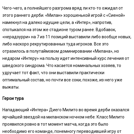
Чего-чего, а полнейшего разгрома вряд ли кто-то ожидал от
этого раннего дерби. «Милан» хорошенькой игрой с «Сиеной»
намекнул на далеко идущие цели, а «Интер», напротив,
спотыкался на этом же стадионе туром ранее. Вдобавок,
«нерадзурри» на 7 из 11 позиций выставили либо вообще новых,
либо наскоро рекрутированных туда игроков. Все это
отразилось в полутаймовом доминировании «Милана», но
недаром «Интеру» на пользу идет интенсивный курс лечения от
шведского синдрома. Что касается номинальных хозяев, то
удручает тот факт, что они выставили практически
оптимальный состав, но почти все соки, похоже, из него уже
выжаты.
Герои тура
Нападающий «Интера» Диего Милито во время дерби оказался
ярчайшей звездой на миланском ночном небе. Класс Милито
проявился ровно в тот момент матча, когда это было
необходимо его команде, понемногу переводившей игру от