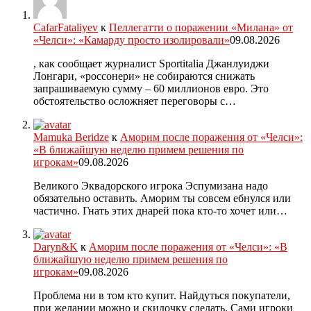
CafarFataliyev
к
Пеллегатти о поражении «Милана» от
«Челси»: «Камарду просто изолировали»
09.08.2026
, как сообщает журналист Sportitalia Джанлуиджи
Лонгари, «россонери» не собираются снижать
запрашиваемую сумму – 60 миллионов евро. Это
обстоятельство осложняет переговоры с…
Mamuka Beridze
к
Аморим после поражения от «Челси»:
«В ближайшую неделю примем решения по
игрокам»
09.08.2026
Великого Эквадорского игрока Эспумизана надо
обязательно оставить. Аморим ты совсем ебнулся или
частично. Гнать этих днарей пока кто-то хочет или…
Daryn&K
к
Аморим после поражения от «Челси»: «В
ближайшую неделю примем решения по
игрокам»
09.08.2026
Проблема ни в том кто купит. Найдуться покупатели,
при желании можно и скидочку сделать. Сами игроки