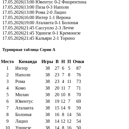
17.05.2026|13:00 Ювентус 0-2 Фиорентина
17.05.2026|13:00 Пиза 0-3 Наполи
17.05.2026|13:00 Рома 2-0 Лацио
17.05.2026|16:00 Интер 1-1 Верона
17.05.2026|19:00 Аталанта 0-1 Болонья
17.05.2026|21:45 Сассуоло 2-3 Лечче
17.05.2026|21:45 Удинезе 0-1 Кремонезе
17.05.2026|21:45 Кальяри 2-1 Торино
Турнирная таблица Серии А
Место
Команда
Игры
В
Н
П
Очки
1
Интер
38
27
6
5
87
2
Наполи
38
23
7
8
76
3
Рома
38
23
4
11
73
4
Комо
38
20
11
7
71
5
Милан
38
20
10
8
70
6
Ювентус
38
19
12
7
69
7
Аталанта
38
15
14
9
59
8
Болонья
38
16
8
14
56
9
Лацио
38
14
12
12
54
10
Удинезе
38
14
8
16
50