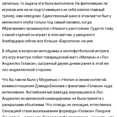
запасных, то задача эта была выполнена. На филонивших ли
игроков или на не подготовившего их себя злился главный
тренер, нам неведомо. Единственный шанс в этом матче был у
миланского клуба только под самый занавес, когда
Ибрагимович промахнулся с близкого расстояния. Судя по тому,
с какой отдачей он играет в этих матчах, у шведского
бомбардира сейчас все больше «Барселона» на уме.
В общем, в вопросах мелодрамы и околофутбольной интриги
эту игру вчистую побил товарищеский матч «Милана» и «Лос-
Анджелес Гэлакси», сыгранный двумя днями ранее в этой же
лос-анджелесской сторонке.
Что бы там ни было у Моуринью с «Челси» и своим коллегой,
взаимоотношения Дэвида Бекхэма с фанатами «Гэлакси» куда
интенсивнее. Английская мегазвезда, вернувшаяся в Лос-
Анджелес из миланской командировки, не была принята с
раскрытыми объятиями. Что отнюдь не сенсация, естественно.
Сенсацией стали высказывания форварда «Гэлакси» Лэндона