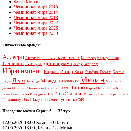
Фото Милана
Чемпионат мира 2010
Чемпионат мира 2014
Чемпионат мира 2018
Чемпионат мира 2022
Чемпионат мира 2026
Чемпионат мира 2030
Футбольные бренды
Аллегри
Балотелли
Берлускони
Беннасер
Анчелотти
Аталанта
Галлиани
Гаттузо
Доннарумма
Жиру
Зеедорф
Ибрагимович
Интер
Кака
Индзаги
Кессье
Калабрия
Кассано
Милан
Леао
Мальдини
Меньян
Леонардо
Лацио
Миланское
Пиоли
Пато
Наполи
Монтоливо
Пулишич
Монтелла
Пирло
дерби
Робиньо
Тео Эрнандес
Рома
Романьоли
Сусо
Тонали
Роналдиньо
Тиаго Силва
Томори
Ювентус
Эль-Шаарави
Чалханоглу
оценки GdS
Последние матчи Серии А — 37 тур
17.05.2026|13:00 Комо 1-0 Парма
17.05.2026|13:00 Дженоа 1-2 Милан