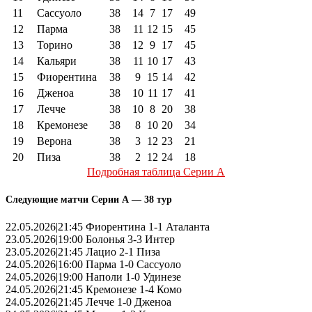
11
Сассуоло
38
14
7
17
49
12
Парма
38
11
12
15
45
13
Торино
38
12
9
17
45
14
Кальяри
38
11
10
17
43
15
Фиорентина
38
9
15
14
42
16
Дженоа
38
10
11
17
41
17
Лечче
38
10
8
20
38
18
Кремонезе
38
8
10
20
34
19
Верона
38
3
12
23
21
20
Пиза
38
2
12
24
18
Подробная таблица Серии А
Следующие матчи Серии А — 38 тур
22.05.2026|21:45 Фиорентина 1-1 Аталанта
23.05.2026|19:00 Болонья 3-3 Интер
23.05.2026|21:45 Лацио 2-1 Пиза
24.05.2026|16:00 Парма 1-0 Сассуоло
24.05.2026|19:00 Наполи 1-0 Удинезе
24.05.2026|21:45 Кремонезе 1-4 Комо
24.05.2026|21:45 Лечче 1-0 Дженоа