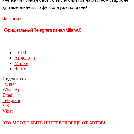
«Челси» и «Милан»: все 70 тысяч билетов на местном стадионе
для американского футбола уже проданы!
Источник
Официальный Telegram канал MilanAC
ТЕГИ
Анчелотти
Милан
Челси
Поделиться
Twitter
WhatsApp
Email
Telegram
VK
Viber
ЭТО МОЖЕТ БЫТЬ ИНТЕРЕСНО
ЕЩЕ ОТ АВТОРА