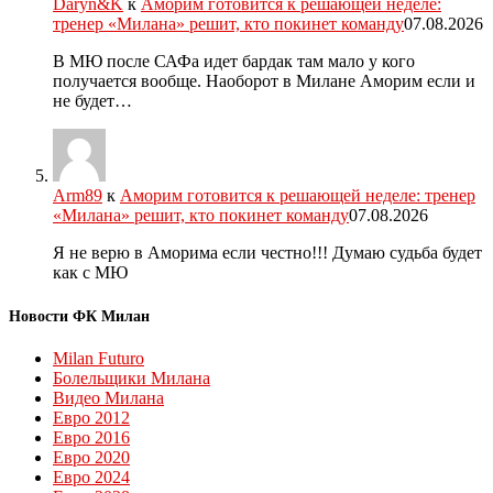
Daryn&K
к
Аморим готовится к решающей неделе:
тренер «Милана» решит, кто покинет команду
07.08.2026
В МЮ после САФа идет бардак там мало у кого
получается вообще. Наоборот в Милане Аморим если и
не будет…
Arm89
к
Аморим готовится к решающей неделе: тренер
«Милана» решит, кто покинет команду
07.08.2026
Я не верю в Аморима если честно!!! Думаю судьба будет
как с МЮ
Новости ФК Милан
Milan Futuro
Болельщики Милана
Видео Милана
Евро 2012
Евро 2016
Евро 2020
Евро 2024