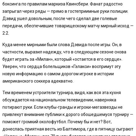
боксинга по правилам маркиза Квинсбери. Фанат радостно
запрыгал через ряды — прямо в гостеприимные руки полиции.
Дэвид ушел довольным, после чего сделал две голевые
передачи, обеспечившие товарищескому матчу мирный исход —
2:2.
Куда менее мирными были слова Дэвида после игры. Он, в
частности, выразил надежду, что в следующем сезоне снова
будет играть за «Милан», который «остается в его сердце».
Уверен, что сердца болельщиков «Гэлакси» воспримут эту
новую информацию о самом дорогом игроке в истории
американского соккера адекватно.
Тем временем устроители турнира, видя, как вся эта кухня
обсуждается на национальном телевидении, наверняка
потирают руки. Если клубы-гранды и игроки-мегазвезды не
привлекут внимание публики к дорого обошедшемуся турниру —
поможет громкий околофутбол. Почему бы и нет? Вот,
донеслась приятная весть из Балтимора, где в пятницу сыграют