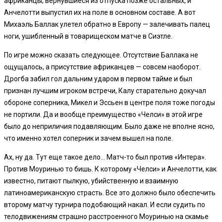
африканцы, вернувшиеся из отпуска позже остальных, и
Анчелотти выпустил их на поле в основном составе. А вот
Михаэль Баллак улетел обратно в Европу — залечивать палец
ноги, ушибленный в товарищеском матче в Сиэтле.
По игре можно сказать следующее. Отсутствие Баллака не
ощущалось, а присутствие африканцев — совсем наоборот.
Дрогба забил гол дальним ударом в первом тайме и был
признан лучшим игроком встречи, Калу старательно докучал
обороне соперника, Микел и Эссьен в центре поля тоже погоды
не портили. Да и вообще преимущество «Челси» в этой игре
было до неприличия подавляющим. Было даже не вполне ясно,
что именно хотел соперник и зачем вышел на поле.
Ах, ну да. Тут еще такое дело… Матч-то был против «Интера».
Против Моуринью то бишь. К которому «Челси» и Анчелотти, как
известно, питают пылкую, убийственную и взаимную
латиноамериканскую страсть. Все это должно было обеспечить
второму матчу турнира подобающий накал. И если судить по
телодвижениям страшно расстроенного Моуринью на скамье