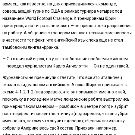
армеец, как известно, на днях присоединился к команде,
совершающей турне по США в рамках турнира четырех под
названием World Football Challenge. К тренировкам Юрий
приступил, а вот играть не может — не пришло пока разрешение
на работу. А общению с тренером мешают технические вопросы,
в частности тот факт, что английский язык пока еще не стал
тамбовским лингва-франка.
— Он отличный игрок, но у него небольшие проблемы с языком,
— поведал журналистам Карло Анчелотти. — Он не один такой.
Журналисты не преминули ответить, что все это итальянец
сказал на идеальном английском. А пока Жирков привыкает к
схеме 4-1-2-1-2 (подозреваю, что он привыкает именно к ней,
поскольку в последнем матче лондонские ребята выстроились
примерно таким манером — ромбиком в центре поля) и зубрит
паст-перфект и презент-континиус (подозреваю, что он зубрит
именно это, потому что звучит здорово), «Челси» потихоньку
собрал в Америке весь свой состав. Приехали, например,