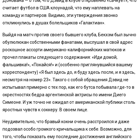
Донована — о том, что Дэвид в клубе откровенно «сачкует», что
считает футбол в США клоунадой, что ему наплевать на
команду и партнеров. Видимо, эти утверждения звонко
откликнулись в душах болельщиков «Галактиан».
Выйдя на матч против своего бывшего клуба, Бекхэм был зычно
обулюлюкан собственными фанатами, выслушал в свой адрес
роскошное ассорти американо-калифорнийских матюков и
прочел плакаты следующего содержания: «Иди домой,
фальшивка!», «Покайся!» и (особенно приглянувшийся вашему
корреспонденту) «Я был здесь до, я буду здесь после, и я здесь,
несмотря на номер 23». Такого с собой обращения Дэвид не
испытывал примерно с тех пор, как его бутса побывала где-то в
окрестностях бедра аргентинской актрисы по имени Диего
Симеоне. И уж точно не ожидал от американской публики столь
яростных чувств к соккеру. В своем лице.
Неудивительно, что бравый кокни очень расстроился и даже
подозвал особо громкого кричальщика к себе. Возможно, для
того, чтобы показать ему последние достижения английского