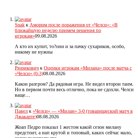
Snak
к
Аморим после поражения от «Челси»: «В
ближайшую неделю примем решения по
игрокам»
09.08.2026
А кто их купит, то?они и за пачку сухариков, особо,
никому не нужны
Рюрикович
к
Оценки игрокам «Милана» после матча с
«Челси» (0-3)
08.08.2026
Какои разгром? Да рядовая игра. Не видел второи таим.
Но в первом почти весь отлично, пока не сдохли. Челси
ваще…
Павел
к
«Челси» — «Милан» 3-0 (товарищеский матч в
Джакарте)
08.08.2026
Жоап Педро показал 1 жестом какой сезон милану
предстоит, а нап крутой и топовый, каких сейчас мало,