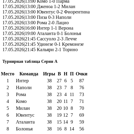
17.05.2026|13:00 Комо 1-0 Парма
17.05.2026|13:00 Дженоа 1-2 Милан
17.05.2026|13:00 Ювентус 0-2 Фиорентина
17.05.2026|13:00 Пиза 0-3 Наполи
17.05.2026|13:00 Рома 2-0 Лацио
17.05.2026|16:00 Интер 1-1 Верона
17.05.2026|19:00 Аталанта 0-1 Болонья
17.05.2026|21:45 Сассуоло 2-3 Лечче
17.05.2026|21:45 Удинезе 0-1 Кремонезе
17.05.2026|21:45 Кальяри 2-1 Торино
Турнирная таблица Серии А
Место
Команда
Игры
В
Н
П
Очки
1
Интер
38
27
6
5
87
2
Наполи
38
23
7
8
76
3
Рома
38
23
4
11
73
4
Комо
38
20
11
7
71
5
Милан
38
20
10
8
70
6
Ювентус
38
19
12
7
69
7
Аталанта
38
15
14
9
59
8
Болонья
38
16
8
14
56