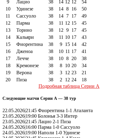
9
Лацио
38
14
12
12
54
10
Удинезе
38
14
8
16
50
11
Сассуоло
38
14
7
17
49
12
Парма
38
11
12
15
45
13
Торино
38
12
9
17
45
14
Кальяри
38
11
10
17
43
15
Фиорентина
38
9
15
14
42
16
Дженоа
38
10
11
17
41
17
Лечче
38
10
8
20
38
18
Кремонезе
38
8
10
20
34
19
Верона
38
3
12
23
21
20
Пиза
38
2
12
24
18
Подробная таблица Серии А
Следующие матчи Серии А — 38 тур
22.05.2026|21:45 Фиорентина 1-1 Аталанта
23.05.2026|19:00 Болонья 3-3 Интер
23.05.2026|21:45 Лацио 2-1 Пиза
24.05.2026|16:00 Парма 1-0 Сассуоло
24.05.2026|19:00 Наполи 1-0 Удинезе