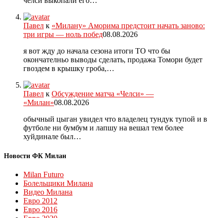
челси выкопали его…
Павел
к
«Милану» Аморима предстоит начать заново:
три игры — ноль побед
08.08.2026
я вот жду до начала сезона итоги ТО что бы
окончателньо выводы сделать, продажа Томори будет
гвоздем в крышку гроба,…
Павел
к
Обсуждение матча «Челси» —
«Милан»
08.08.2026
обычный цыган увидел что владелец тундук тупой и в
футболе ни бумбум и лапшу на вешал тем более
хуйдинале был…
Новости ФК Милан
Milan Futuro
Болельщики Милана
Видео Милана
Евро 2012
Евро 2016