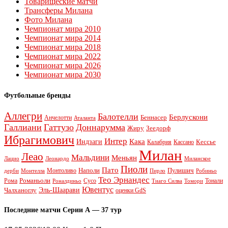
Товарищеские матчи
Трансферы Милана
Фото Милана
Чемпионат мира 2010
Чемпионат мира 2014
Чемпионат мира 2018
Чемпионат мира 2022
Чемпионат мира 2026
Чемпионат мира 2030
Футбольные бренды
Аллегри
Балотелли
Берлускони
Беннасер
Анчелотти
Аталанта
Галлиани
Гаттузо
Доннарумма
Жиру
Зеедорф
Ибрагимович
Интер
Кака
Индзаги
Кессье
Калабрия
Кассано
Милан
Леао
Мальдини
Меньян
Леонардо
Лацио
Миланское
Пиоли
Пато
Наполи
Монтоливо
Пулишич
Монтелла
Пирло
дерби
Робиньо
Тео Эрнандес
Рома
Романьоли
Сусо
Тонали
Роналдиньо
Тиаго Силва
Томори
Ювентус
Эль-Шаарави
Чалханоглу
оценки GdS
Последние матчи Серии А — 37 тур