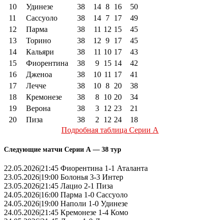
10
Удинезе
38
14
8
16
50
11
Сассуоло
38
14
7
17
49
12
Парма
38
11
12
15
45
13
Торино
38
12
9
17
45
14
Кальяри
38
11
10
17
43
15
Фиорентина
38
9
15
14
42
16
Дженоа
38
10
11
17
41
17
Лечче
38
10
8
20
38
18
Кремонезе
38
8
10
20
34
19
Верона
38
3
12
23
21
20
Пиза
38
2
12
24
18
Подробная таблица Серии А
Следующие матчи Серии А — 38 тур
22.05.2026|21:45 Фиорентина 1-1 Аталанта
23.05.2026|19:00 Болонья 3-3 Интер
23.05.2026|21:45 Лацио 2-1 Пиза
24.05.2026|16:00 Парма 1-0 Сассуоло
24.05.2026|19:00 Наполи 1-0 Удинезе
24.05.2026|21:45 Кремонезе 1-4 Комо