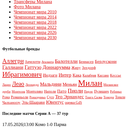
Трансферы Милана
Фото Милана
Чемпионат мира 2010
Чемпионат мира 2014
Чемпионат мира 2018
Чемпионат мира 2022
Чемпионат мира 2026
Чемпионат мира 2030
Футбольные бренды
Аллегри
Балотелли
Берлускони
Беннасер
Анчелотти
Аталанта
Галлиани
Гаттузо
Доннарумма
Жиру
Зеедорф
Ибрагимович
Интер
Кака
Индзаги
Кессье
Калабрия
Кассано
Милан
Леао
Мальдини
Меньян
Леонардо
Лацио
Миланское
Пиоли
Пато
Наполи
Монтоливо
Пулишич
Монтелла
Пирло
дерби
Робиньо
Тео Эрнандес
Рома
Романьоли
Сусо
Тонали
Роналдиньо
Тиаго Силва
Томори
Ювентус
Эль-Шаарави
Чалханоглу
оценки GdS
Последние матчи Серии А — 37 тур
17.05.2026|13:00 Комо 1-0 Парма