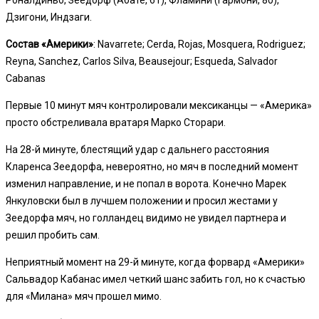
Дзигони, Индзаги.
Состав «Америки»
: Navarrete; Cerda, Rojas, Mosquera, Rodriguez;
Reyna, Sanchez, Carlos Silva, Beausejour; Esqueda, Salvador
Cabanas
Первые 10 минут мяч контролировали мексиканцы — «Америка»
просто обстреливала вратаря Марко Сторари.
На 28-й минуте, блестящий удар с дальнего расстояния
Кларенса Зеедорфа, невероятно, но мяч в последний момент
изменил направление, и не попал в ворота. Конечно Марек
Янкуловски был в лучшем положении и просил жестами у
Зеедорфа мяч, но голландец видимо не увидел партнера и
решил пробить сам.
Неприятный момент на 29-й минуте, когда форвард «Америки»
Сальвадор Кабанас имел четкий шанс забить гол, но к счастью
для «Милана» мяч прошел мимо.