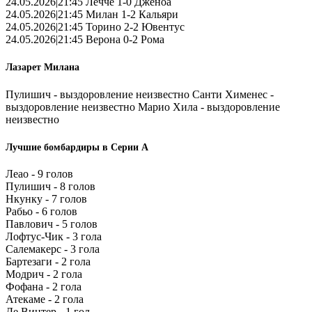
24.05.2026|21:45 Лечче 1-0 Дженоа
24.05.2026|21:45 Милан 1-2 Кальяри
24.05.2026|21:45 Торино 2-2 Ювентус
24.05.2026|21:45 Верона 0-2 Рома
Лазарет Милана
Пулишич - выздоровление неизвестно Санти Хименес -
выздоровление неизвестно Марио Хила - выздоровление
неизвестно
Лучшие бомбардиры в Серии А
Леао - 9 голов
Пулишич - 8 голов
Нкунку - 7 голов
Рабьо - 6 голов
Павлович - 5 голов
Лофтус-Чик - 3 гола
Салемакерс - 3 гола
Бартезаги - 2 гола
Модрич - 2 гола
Фофана - 2 гола
Атекаме - 2 гола
Де Винтер - 1 гол