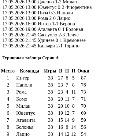
17.05.2026|13:00 Дженоа 1-2 Милан
17.05.2026|13:00 Ювентус 0-2 Фиорентина
17.05.2026|13:00 Пиза 0-3 Наполи
17.05.2026|13:00 Рома 2-0 Лацио
17.05.2026|16:00 Интер 1-1 Верона
17.05.2026|19:00 Аталанта 0-1 Болонья
17.05.2026|21:45 Сассуоло 2-3 Лечче
17.05.2026|21:45 Удинезе 0-1 Кремонезе
17.05.2026|21:45 Кальяри 2-1 Торино
Турнирная таблица Серии А
Место
Команда
Игры
В
Н
П
Очки
1
Интер
38
27
6
5
87
2
Наполи
38
23
7
8
76
3
Рома
38
23
4
11
73
4
Комо
38
20
11
7
71
5
Милан
38
20
10
8
70
6
Ювентус
38
19
12
7
69
7
Аталанта
38
15
14
9
59
8
Болонья
38
16
8
14
56
9
Лацио
38
14
12
12
54