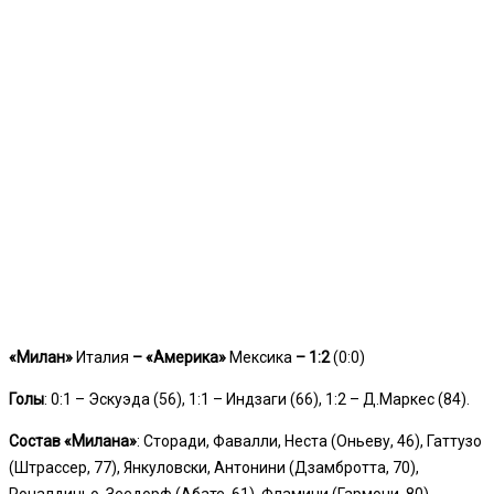
«Милан»
Италия
– «Америка»
Мексика
– 1:2
(0:0)
Голы
: 0:1 – Эскуэда (56), 1:1 – Индзаги (66), 1:2 – Д.Маркес (84).
Состав «Милана»
: Сторади, Фавалли, Неста (Оньеву, 46), Гаттузо
(Штрассер, 77), Янкуловски, Антонини (Дзамбротта, 70),
Роналдиньо, Зеедорф (Абате, 61), Фламини (Гармони, 80),