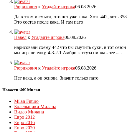
Рюрикович
к
Угадайте игрока
06.08.2026
Да в этом и смысл, что нет уже кака. Хоть 442, хоть 358.
Это состав после кака. И там пато
Павел
к
Угадайте игрока
06.08.2026
нарисовали схему 442 что бы смутить суки, в тот сезон
мы играли елку, 4-3-2-1 Амбро гаттуза пирла - зее -…
Рюрикович
к
Угадайте игрока
06.08.2026
Нет кака, а он основа. Значит только пато.
Новости ФК Милан
Milan Futuro
Болельщики Милана
Видео Милана
Евро 2012
Евро 2016
Евро 2020