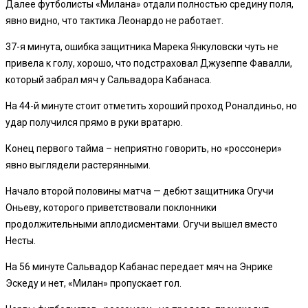
Далее футболисты «Милана» отдали полностью средину поля,
явно видно, что тактика Леонардо не работает.
37-я минута, ошибка защитника Марека Янкуловски чуть не
привела к голу, хорошо, что подстраховал Джузеппе Фавалли,
который забрал мяч у Сальвадора Кабанаса.
На 44-й минуте стоит отметить хороший проход Роналдиньо, но
удар получился прямо в руки вратарю.
Конец первого тайма – неприятно говорить, но «россонери»
явно выглядели растерянными.
Начало второй половины матча — дебют защитника Огучи
Оньеву, которого приветствовали поклонники
продолжительными аплодисментами. Огучи вышел вместо
Несты.
На 56 минуте Сальвадор Кабанас передает мяч на Энрике
Эскеду и нет, «Милан» пропускает гол.