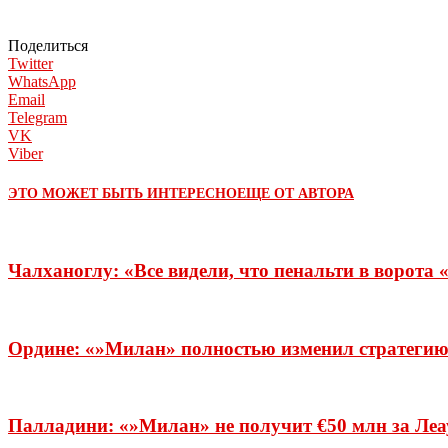
Поделиться
Twitter
WhatsApp
Email
Telegram
VK
Viber
ЭТО МОЖЕТ БЫТЬ ИНТЕРЕСНО
ЕЩЕ ОТ АВТОРА
Чалханоглу: «Все видели, что пенальти в ворота
Ордине: «»Милан» полностью изменил стратегию 
Палладини: «»Милан» не получит €50 млн за Леау